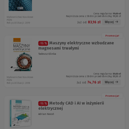
Cena regularna:
99,00 zł
Najniższa cena z 30 dni przed obniżką:
99,00 zł
Wydawnictwo Naukowe
PWN
83,16 zł
Więcej
Już od:
Rok publikacji: 2019
Promocja!
Maszyny elektryczne wzbudzane
-16 %
magnesami trwałymi
Tadeusz Glinka
Cena regularna:
89,00 zł
Najniższa cena z 30 dni przed obniżką:
89,00 zł
Wydawnictwo Naukowe
PWN
74,76 zł
Więcej
Już od:
Rok publikacji: 2018
Promocja!
Metody CAD i AI w inżynierii
-16 %
elektrycznej
Adrian Nocoń