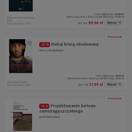
Cena regularna:
119,00 zł
Najniższa cena z 30 dni przed obniżką:
119,00 zł
Wydawnictwo Naukowe
PWN
99,96 zł
Więcej
Już od:
Rok publikacji: 2021
Promocja!
Dubaj krwią zbudowany
-30 %
Marcin Margielewski
Cena regularna:
39,99 zł
Najniższa cena z 30 dni przed obniżką:
35,99 zł
Prószyński Media
27,99 zł
Więcej
Już od:
Rok publikacji: 2021
Promocja!
Projektowanie betonu
-16 %
samozagęszczalnego
Jacek Gołaszewski