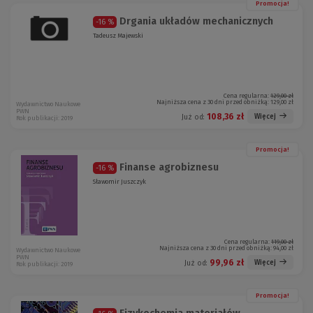
Promocja!
Drgania układów mechanicznych
-16 %
Tadeusz Majewski
Cena regularna:
129,00 zł
Najniższa cena z 30 dni przed obniżką:
129,00 zł
Wydawnictwo Naukowe
PWN
108,36 zł
Więcej
Już od:
Rok publikacji: 2019
Promocja!
Finanse agrobiznesu
-16 %
Sławomir Juszczyk
Cena regularna:
119,00 zł
Najniższa cena z 30 dni przed obniżką:
94,00 zł
Wydawnictwo Naukowe
PWN
99,96 zł
Więcej
Już od:
Rok publikacji: 2019
Promocja!