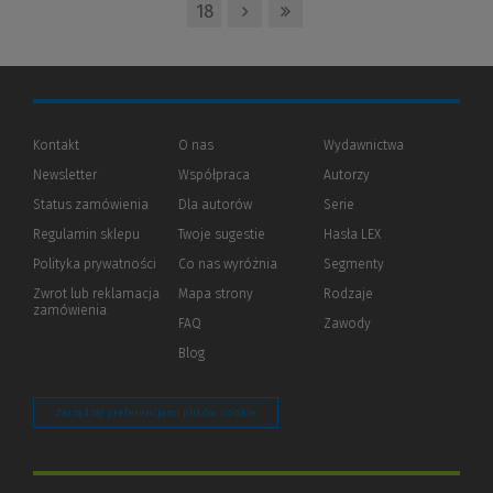
18
Kontakt
O nas
Wydawnictwa
Newsletter
Współpraca
Autorzy
Status zamówienia
Dla autorów
(Nowe
(Link
Serie
okno)
do
Regulamin sklepu
Twoje sugestie
Hasła LEX
innej
strony)
Polityka prywatności
(Nowe
(Link
Co nas wyróżnia
Segmenty
okno)
do
Zwrot lub reklamacja
Mapa strony
Rodzaje
innej
zamówienia
strony)
FAQ
Zawody
Blog
Zarządzaj preferencjami plików cookie