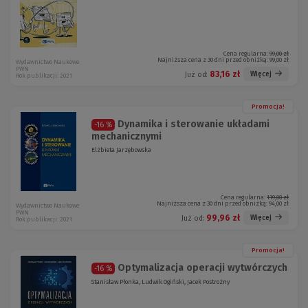
Cena regularna:
99,00 zł
Najniższa cena z 30 dni przed obniżką:
99,00 zł
Wydawnictwo Naukowe
PWN
83,16 zł
Więcej
Już od:
Rok publikacji: 2021
Promocja!
Dynamika i sterowanie układami
-16 %
mechanicznymi
Elżbieta Jarzębowska
Cena regularna:
119,00 zł
Najniższa cena z 30 dni przed obniżką:
94,00 zł
Wydawnictwo Naukowe
PWN
99,96 zł
Więcej
Już od:
Rok publikacji: 2021
Promocja!
Optymalizacja operacji wytwórczych
-16 %
Stanisław Płonka, Ludwik Ogiński, Jacek Postrożny