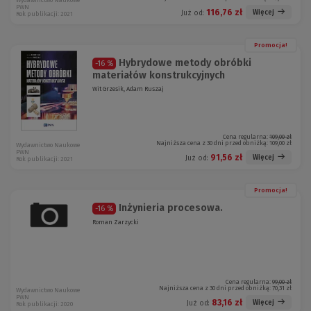
Wydawnictwo Naukowe
PWN
116,76 zł
Więcej
Już od:
Rok publikacji: 2021
Promocja!
Hybrydowe metody obróbki
-16 %
materiałów konstrukcyjnych
Wit Grzesik, Adam Ruszaj
Cena regularna:
109,00 zł
Najniższa cena z 30 dni przed obniżką:
109,00 zł
Wydawnictwo Naukowe
PWN
91,56 zł
Więcej
Już od:
Rok publikacji: 2021
Promocja!
Inżynieria procesowa.
-16 %
Roman Zarzycki
Cena regularna:
99,00 zł
Najniższa cena z 30 dni przed obniżką:
70,31 zł
Wydawnictwo Naukowe
PWN
83,16 zł
Więcej
Już od:
Rok publikacji: 2020