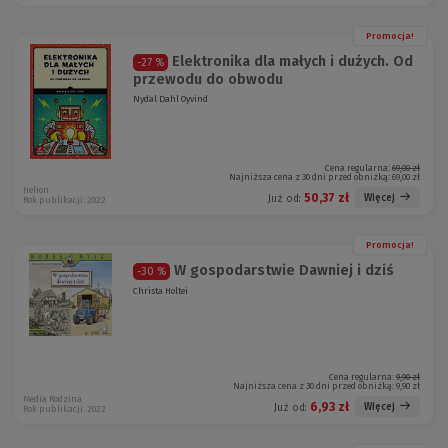
Promocja!
Elektronika dla małych i dużych. Od
-27 %
przewodu do obwodu
Nydal Dahl Oyvind
Cena regularna:
69,00 zł
Najniższa cena z 30 dni przed obniżką:
69,00 zł
Helion
50,37 zł
Więcej
Już od:
Rok publikacji: 2022
Promocja!
W gospodarstwie Dawniej i dziś
-30 %
Christa Holtei
Cena regularna:
9,90 zł
Najniższa cena z 30 dni przed obniżką:
9,90 zł
Media Rodzina
6,93 zł
Więcej
Już od:
Rok publikacji: 2022