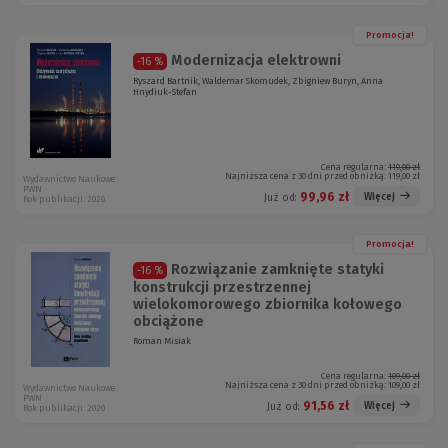
Promocja!
Modernizacja elektrowni
-16 %
Ryszard Bartnik, Waldemar Skomudek, Zbigniew Buryn, Anna
Hnydiuk-Stefan
Cena regularna:
119,00 zł
Najniższa cena z 30 dni przed obniżką:
119,00 zł
Wydawnictwo Naukowe
PWN
99,96 zł
Więcej
Już od:
Rok publikacji: 2020
Promocja!
Rozwiązanie zamknięte statyki
-16 %
konstrukcji przestrzennej
wielokomorowego zbiornika kołowego
obciążone
Roman Misiak
Cena regularna:
109,00 zł
Najniższa cena z 30 dni przed obniżką:
109,00 zł
Wydawnictwo Naukowe
PWN
91,56 zł
Więcej
Już od:
Rok publikacji: 2020