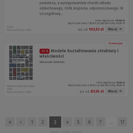
powietrza, a występowaniem chorób układu
oddechowego, OUN, krążenia, odpornościowego. W
szczegółowy...
Cena regularna:
119,00 zł
Najniższa cena z 30 dni przed obniżką:
94,00 zł
PZWL
103,53 zł
Więcej
Już od:
Rok publikacji: 2018
Promocja!
Modele kształtowania struktury i
-16 %
właściwości
Aleksander Świtoński
Cena regularna:
99,00 zł
Najniższa cena z 30 dni przed obniżką:
99,00 zł
Wydawnictwo Naukowe
PWN
83,16 zł
Więcej
Już od:
Rok publikacji: 2018
3
1
2
4
5
6
7
…
17