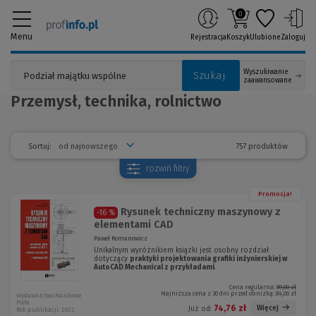
0
Menu
Rejestracja
Koszyk
Ulubione
Zaloguj
Wyszukiwanie
Szukaj
zaawansowane
Przemysł, technika, rolnictwo
757 produktów
Sortuj:
rozwiń
filtry
Promocja!
Rysunek techniczny maszynowy z
-16 %
elementami CAD
Paweł Romanowicz
Unikalnym wyróżnikiem książki jest osobny rozdział
dotyczący
praktyki projektowania grafiki inżynierskiej w
AutoCAD Mechanical z przykładami
.
Cena regularna:
89,00 zł
Najniższa cena z 30 dni przed obniżką:
84,00 zł
Wydawnictwo Naukowe
PWN
74,76 zł
Więcej
Już od:
Rok publikacji: 2022