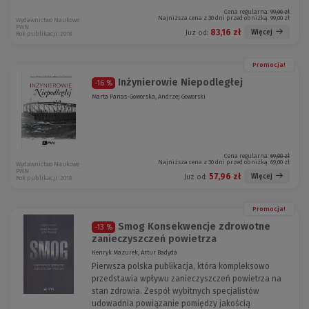
Cena regularna:
99,00 zł
Najniższa cena z 30 dni przed obniżką:
99,00 zł
Wydawnictwo Naukowe
PWN
83,16 zł
Więcej
Już od:
Rok publikacji: 2018
Promocja!
Inżynierowie Niepodległej
-16 %
Marta Panas-Goworska, Andrzej Goworski
Cena regularna:
69,00 zł
Najniższa cena z 30 dni przed obniżką:
69,00 zł
Wydawnictwo Naukowe
PWN
57,96 zł
Więcej
Już od:
Rok publikacji: 2018
Promocja!
Smog Konsekwencje zdrowotne
-13 %
zanieczyszczeń powietrza
Henryk Mazurek, Artur Badyda
Pierwsza polska publikacja, która kompleksowo
przedstawia wpływu zanieczyszczeń powietrza na
stan zdrowia. Zespół wybitnych specjalistów
udowadnia powiązanie pomiędzy jakością