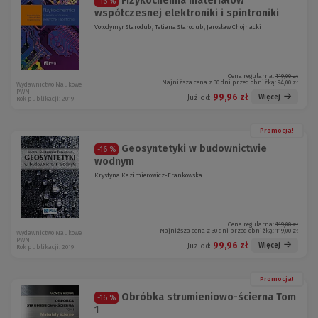
Fizykochemia materiałów
-16 %
współczesnej elektroniki i spintroniki
Vołodymyr Starodub, Tetiana Starodub, Jarosław Chojnacki
Cena regularna:
119,00 zł
Najniższa cena z 30 dni przed obniżką:
94,00 zł
Wydawnictwo Naukowe
PWN
99,96 zł
Więcej
Już od:
Rok publikacji: 2019
Promocja!
Geosyntetyki w budownictwie
-16 %
wodnym
Krystyna Kazimierowicz-Frankowska
Cena regularna:
119,00 zł
Najniższa cena z 30 dni przed obniżką:
119,00 zł
Wydawnictwo Naukowe
PWN
99,96 zł
Więcej
Już od:
Rok publikacji: 2019
Promocja!
Obróbka strumieniowo-ścierna Tom
-16 %
1