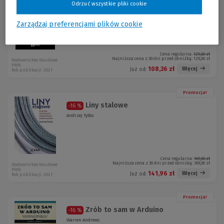
Detekcja sygnałów optycznych
-16 %
Odrzuć wszystkie pliki cookie
Antoni Rogalski, Zbigniew Bielecki
Zarządzaj preferencjami plików cookie
Cena regularna:
129,00 zł
Najniższa cena z 30 dni przed obniżką:
129,00 zł
Wydawnictwo Naukowe
PWN
108,36 zł
Więcej
Już od:
Rok publikacji: 2021
Promocja!
Liny stalowe
-16 %
Andrzej Tytko
Cena regularna:
169,00 zł
Najniższa cena z 30 dni przed obniżką:
169,00 zł
Wydawnictwo Naukowe
PWN
141,96 zł
Więcej
Już od:
Rok publikacji: 2021
Promocja!
Zrób to sam w Arduino
-16 %
Warren Andrews