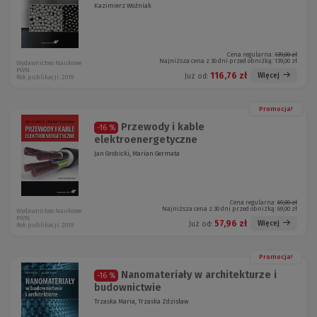
Kazimierz Woźniak
Cena regularna:
139,00 zł
Najniższa cena z 30 dni przed obniżką:
139,00 zł
Wydawnictwo Naukowe
PWN
116,76 zł
Więcej
Już od:
Rok publikacji: 2019
Promocja!
Przewody i kable
-16 %
elektroenergetyczne
Jan Grobicki, Marian Germata
Cena regularna:
69,00 zł
Najniższa cena z 30 dni przed obniżką:
69,00 zł
Wydawnictwo Naukowe
PWN
57,96 zł
Więcej
Już od:
Rok publikacji: 2019
Promocja!
Nanomateriały w architekturze i
-16 %
budownictwie
Trzaska Maria, Trzaska Zdzisław