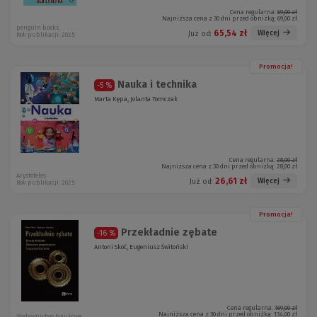
Cena regularna:
69,00 zł
Najniższa cena z 30 dni przed obniżką:
69,00 zł
penguin books
65,54 zł
Więcej
Już od:
Rok publikacji: 2025
Promocja!
Nauka i technika
-5 %
Marta Kępa, Jolanta Tomczak
Cena regularna:
28,00 zł
Najniższa cena z 30 dni przed obniżką:
28,00 zł
Arystoteles
26,61 zł
Więcej
Już od:
Rok publikacji: 2025
Promocja!
Przekładnie zębate
-16 %
Antoni Skoć, Eugeniusz Świtoński
Cena regularna:
169,00 zł
Najniższa cena z 30 dni przed obniżką:
134,00 zł
Wydawnictwo Naukowe