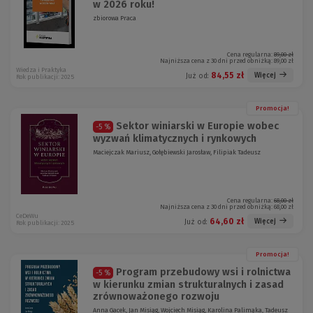
w 2026 roku!
zbiorowa Praca
Cena regularna:
89,00 zł
Najniższa cena z 30 dni przed obniżką:
89,00 zł
Wiedza i Praktyka
84,55 zł
Więcej
Już od:
Rok publikacji: 2025
Promocja!
Sektor winiarski w Europie wobec
-5 %
wyzwań klimatycznych i rynkowych
Maciejczak Mariusz, Gołębiewski Jarosław, Filipiak Tadeusz
Cena regularna:
68,00 zł
Najniższa cena z 30 dni przed obniżką:
68,00 zł
CeDeWu
64,60 zł
Więcej
Już od:
Rok publikacji: 2025
Promocja!
Program przebudowy wsi i rolnictwa
-5 %
w kierunku zmian strukturalnych i zasad
zrównoważonego rozwoju
Anna Gacek, Jan Misiąg, Wojciech Misiąg, Karolina Palimąka, Tadeusz