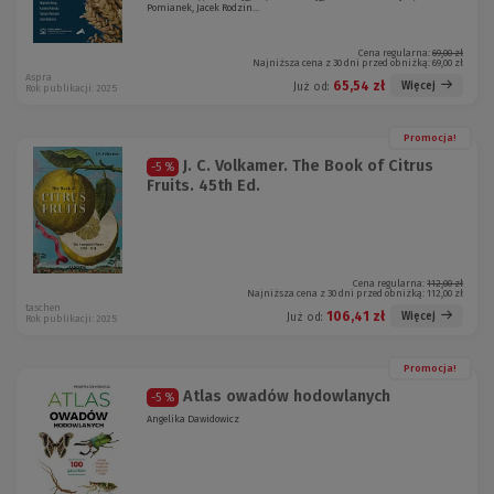
Pomianek, Jacek Rodzin...
Cena regularna:
69,00 zł
Najniższa cena z 30 dni przed obniżką:
69,00 zł
Aspra
65,54 zł
Więcej
Już od:
Rok publikacji: 2025
Promocja!
J. C. Volkamer. The Book of Citrus
-5 %
Fruits. 45th Ed.
Cena regularna:
112,00 zł
Najniższa cena z 30 dni przed obniżką:
112,00 zł
taschen
106,41 zł
Więcej
Już od:
Rok publikacji: 2025
Promocja!
Atlas owadów hodowlanych
-5 %
Angelika Dawidowicz