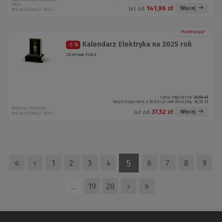
PWN
141,96 zł
Więcej
Już od:
Rok publikacji: 2024
Promocja!
Kalendarz Elektryka na 2025 rok
-5 %
zbiorowa Praca
Cena regularna:
39,50 zł
Najniższa cena z 30 dni przed obniżką:
39,50 zł
Wiedza i Praktyka
37,52 zł
Więcej
Już od:
Rok publikacji: 2024
5
1
2
3
4
6
7
8
9
…
19
20