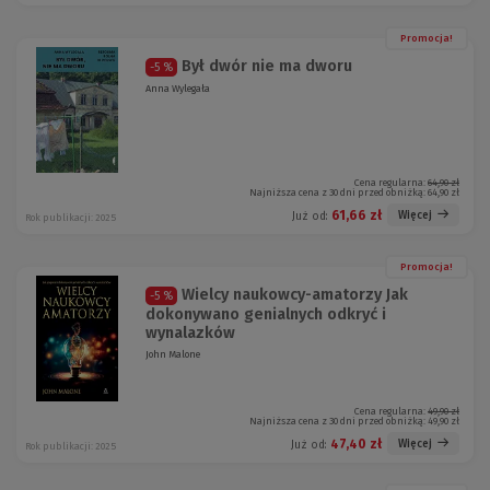
Promocja!
Był dwór nie ma dworu
-5 %
Anna Wylegała
Cena regularna:
64,90 zł
Najniższa cena z 30 dni przed obniżką:
64,90 zł
61,66 zł
Więcej
Już od:
Rok publikacji: 2025
Promocja!
Wielcy naukowcy-amatorzy Jak
-5 %
dokonywano genialnych odkryć i
wynalazków
John Malone
Cena regularna:
49,90 zł
Najniższa cena z 30 dni przed obniżką:
49,90 zł
47,40 zł
Więcej
Już od:
Rok publikacji: 2025