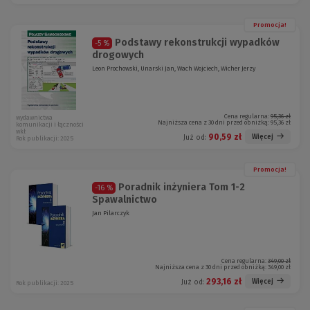
Promocja!
Podstawy rekonstrukcji wypadków
-5 %
drogowych
Leon Prochowski, Unarski Jan, Wach Wojciech, Wicher Jerzy
Cena regularna:
95,36 zł
wydawnictwa
Najniższa cena z 30 dni przed obniżką:
95,36 zł
komunikacji i łączności
wkł
90,59 zł
Więcej
Już od:
Rok publikacji: 2025
Promocja!
Poradnik inżyniera Tom 1-2
-16 %
Spawalnictwo
Jan Pilarczyk
Cena regularna:
349,00 zł
Najniższa cena z 30 dni przed obniżką:
349,00 zł
293,16 zł
Więcej
Już od:
Rok publikacji: 2025