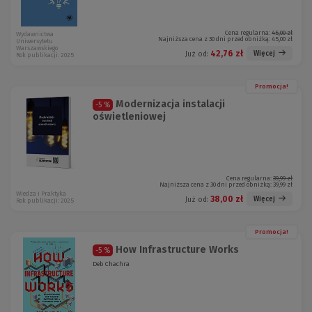
Cena regularna:
45,00 zł
Wydawnictwa
Najniższa cena z 30 dni przed obniżką:
45,00 zł
Uniwersytetu
Warszawskiego
42,76 zł
Więcej
Już od:
Rok publikacji: 2025
Promocja!
Modernizacja instalacji
-5 %
oświetleniowej
Cena regularna:
39,99 zł
Najniższa cena z 30 dni przed obniżką:
39,99 zł
Wiedza i Praktyka
38,00 zł
Więcej
Już od:
Rok publikacji: 2025
Promocja!
How Infrastructure Works
-5 %
Deb Chachra