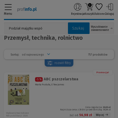
0
Menu
Rejestracja
Koszyk
Ulubione
Zaloguj
Wyszukiwanie
Szukaj
zaawansowane
Przemysł, technika, rolnictwo
757 produktów
Sortuj:
rozwiń
filtry
Promocja!
ABC pszczelarstwa
-5 %
Marta Pustuła, E Tew James
Cena regularna:
59,99 zł
Najniższa cena z 30 dni przed obniżką:
59,99 zł
Wydawnictwo Kobiece
56,98 zł
Więcej
Już od:
Rok publikacji: 2026