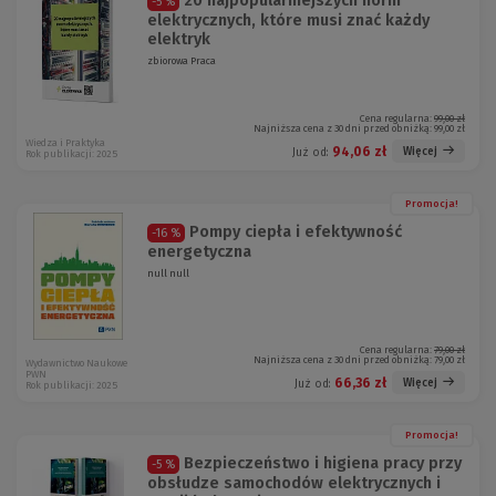
20 najpopularniejszych norm
-5 %
elektrycznych, które musi znać każdy
elektryk
zbiorowa Praca
Cena regularna:
99,00 zł
Najniższa cena z 30 dni przed obniżką:
99,00 zł
Wiedza i Praktyka
94,06 zł
Więcej
Już od:
Rok publikacji: 2025
Promocja!
Pompy ciepła i efektywność
-16 %
energetyczna
null null
Cena regularna:
79,00 zł
Najniższa cena z 30 dni przed obniżką:
79,00 zł
Wydawnictwo Naukowe
PWN
66,36 zł
Więcej
Już od:
Rok publikacji: 2025
Promocja!
Bezpieczeństwo i higiena pracy przy
-5 %
obsłudze samochodów elektrycznych i