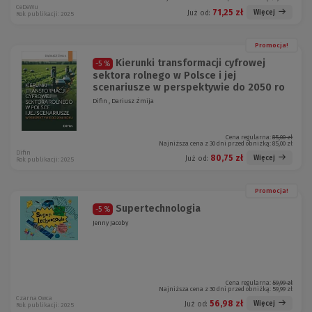
CeDeWu
71,25 zł
Więcej
Już od:
Rok publikacji: 2025
Promocja!
Kierunki transformacji cyfrowej
-5 %
sektora rolnego w Polsce i jej
scenariusze w perspektywie do 2050 ro
Difin , Dariusz Żmija
Cena regularna:
85,00 zł
Najniższa cena z 30 dni przed obniżką:
85,00 zł
Difin
80,75 zł
Więcej
Już od:
Rok publikacji: 2025
Promocja!
Supertechnologia
-5 %
Jenny Jacoby
Cena regularna:
59,99 zł
Najniższa cena z 30 dni przed obniżką:
59,99 zł
Czarna Owca
56,98 zł
Więcej
Już od:
Rok publikacji: 2025