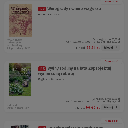
Promocja!
Winogrady i winne wzgórza
-5 %
Dagmara Adamska
Cena regularna:
69,00 zł
Wydawnictwo
Najniższa cena z 30 dni przed obniżką:
69,00 zł
Uniwersytetu
Wrocławskiego
65,54 zł
Więcej
Już od:
Rok publikacji: 2025
Promocja!
Byliny rośliny na lata Zaprojektuj
-5 %
wymarzoną rabatę
Magdalena Markiewicz
Cena regularna:
69,90 zł
Najniższa cena z 30 dni przed obniżką:
69,90 zł
publicat
66,40 zł
Więcej
Już od:
Rok publikacji: 2025
Promocja!