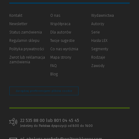
Kontakt
O nas
Wydawnictwa
Newsletter
Współpraca
Autorzy
Status zamówienia
Dla autorów
(Nowe
(Link
Serie
okno)
do
Regulamin sklepu
Twoje sugestie
Hasła LEX
innej
strony)
Polityka prywatności
(Nowe
(Link
Co nas wyróżnia
Segmenty
okno)
do
Zwrot lub reklamacja
Mapa strony
Rodzaje
innej
zamówienia
strony)
FAQ
Zawody
Blog
Zarządzaj preferencjami plików cookie
22 535 88 00 lub 801 04 45 45
Jesteśmy do Państwa dyspozycji od 8:00 do 16:00