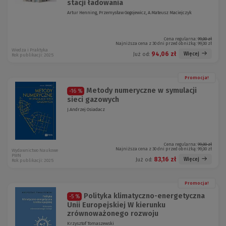
stacji ładowania
Artur Henning, Przemysław Gogojewicz, A.Mateusz Maciejczyk
Cena regularna:
99,00 zł
Najniższa cena z 30 dni przed obniżką:
99,00 zł
Wiedza i Praktyka
94,06 zł
Więcej
Już od:
Rok publikacji: 2025
Promocja!
Metody numeryczne w symulacji
-16 %
sieci gazowych
J.Andrzej Osiadacz
Cena regularna:
99,00 zł
Najniższa cena z 30 dni przed obniżką:
99,00 zł
Wydawnictwo Naukowe
PWN
83,16 zł
Więcej
Już od:
Rok publikacji: 2025
Promocja!
Polityka klimatyczno-energetyczna
-5 %
Unii Europejskiej W kierunku
zrównoważonego rozwoju
Krzysztof Tomaszewski