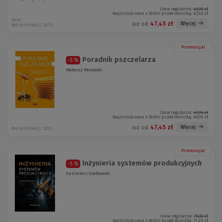
Cena regularna:
49,95 zł
Najniższa cena z 30 dni przed obniżką:
47,45 zł
sbm
47,45 zł
Więcej
Już od:
Rok publikacji: 2025
Promocja!
Poradnik pszczelarza
-5 %
Mateusz Morawski
Cena regularna:
49,95 zł
Najniższa cena z 30 dni przed obniżką:
49,95 zł
47,45 zł
Więcej
Już od:
Rok publikacji: 2025
Promocja!
Inżynieria systemów produkcyjnych
-5 %
Kazimierz Szatkowski
Cena regularna:
75,00 zł
Najniższa cena z 30 dni przed obniżką:
71,25 zł