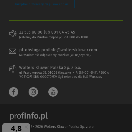
Zarządzaj preferencjami plików cookie
22 535 88 00 lub 801 04 45 45
Jesteśmy do Państwa dyspozycji od 8:00 do 16:00
pl-obsluga.profinfo@wolterskluwer.com
Na wiadomość odpowiemy możliwe jak najszybciej.
Wolters Kluwer Polska Sp. z o.o.
ul. Przyokopowa 33, 01-208 Warszawa; NIP: 583-001-89-31, REGON:
190610277, KRS: 0000709879, Sąd rejonowy dla M.S. Warszawy
Copyright 1997 - 2026 Wolters Kluwer Polska Sp. z o.o.