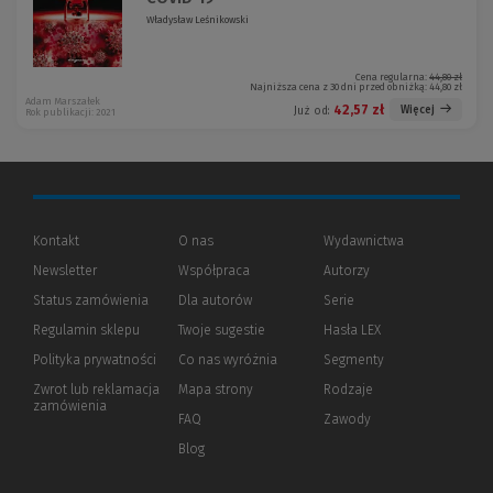
Władysław Leśnikowski
Cena regularna:
44,80 zł
Najniższa cena z 30 dni przed obniżką:
44,80 zł
Adam Marszałek
42,57 zł
Więcej
Już od:
Rok publikacji: 2021
Kontakt
O nas
Wydawnictwa
Newsletter
Współpraca
Autorzy
Status zamówienia
Dla autorów
(Nowe
(Link
Serie
okno)
do
Regulamin sklepu
Twoje sugestie
Hasła LEX
innej
strony)
Polityka prywatności
(Nowe
(Link
Co nas wyróżnia
Segmenty
okno)
do
Zwrot lub reklamacja
Mapa strony
Rodzaje
innej
zamówienia
strony)
FAQ
Zawody
Blog