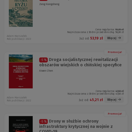
Zeng Xiongsheng
Cena regularna:
56,00 zł
Najniższa cena z 30 dni przed obniżką:
56,00 zł
Adam Marszałek
53,19 zł
Więcej
Już od:
Rok publikacji: 2023
Promocja!
Droga socjalistycznej rewitalizacji
-5 %
obszarów wiejskich o chińskiej specyfice
Xiwen Chen
Cena regularna:
47,60 zł
Najniższa cena z 30 dni przed obniżką:
47,60 zł
Adam Marszałek
45,21 zł
Więcej
Już od:
Rok publikacji: 2022
Promocja!
Drony w służbie ochrony
-5 %
infrastruktury krytycznej na wojnie z
COVID-19