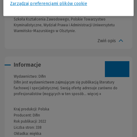
prawniczych oraz innych profesji mogących mieć styczność w
Zarządzaj preferencjami plików cookie
swojej codziennej służbie lub pracy z elementami przestępczości.
Patronat: Stowarzyszenie Praktyków Kryminalistyki, Wyższa
Szkoła Kształcenia Zawodowego, Polskie Towarzystwo
Kryminalistyczne, Wydział Prawa i Administracji Uniwersytetu
Warmińsko-Mazurskiego w Olsztynie.
Zwiń opis
Informacje
Wydawnictwo:
Difin
Difin jest wydawnictwem zajmującym się publikacją literatury
fachowej i specjalistycznej. Swoją ofertę adresuje zarówno do
profesjonalistów (mogących w ten sposób... więcej→
Kraj produkcji: Polska
Producent:
Difin
Rok publikacji:
2022
Liczba stron:
338
Okładka:
miękka