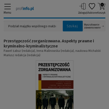
0
Menu
Zaloguj
Ulubione
Koszyk
Wyszukiwanie
Szukaj
zaawansowane
Przestępczość zorganizowana. Aspekty prawne i
kryminalno-kryminalistyczne
Paweł Łabuz (redakcja),
Irena Malinowska (redakcja),
naukowa Michalski
Mariusz redakcja (redakcja)
(Link
do
innej
strony)