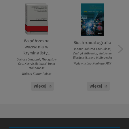
Współczesne
Biochromatografia
wyzwania w
Joanna Kałużna-Czaplińska,
kryminalisty...
Zygfryd Witkiewicz, Waldemar
Wardencki, Irena Malinowska
Bartosz Błaszczak, Mieczysław
Wydawnictwo Naukowe PWN
Goc, Henryk Malewski, Irena
Malinowska
Wolters Kluwer Polska
Więcej
Więcej