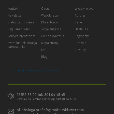
Kontakt
O nas
Wydawnictwa
Newsletter
Współpraca
Autorzy
Status zamówienia
Dla autorów
(Nowe
(Link
Serie
okno)
do
Regulamin sklepu
Twoje sugestie
Hasła LEX
innej
strony)
Polityka prywatności
(Nowe
(Link
Co nas wyróżnia
Segmenty
okno)
do
Zwrot lub reklamacja
Mapa strony
Rodzaje
innej
zamówienia
strony)
FAQ
Zawody
Blog
Zarządzaj preferencjami plików cookie
22 535 88 00 lub 801 04 45 45
Jesteśmy do Państwa dyspozycji od 8:00 do 16:00
pl-obsluga.profinfo@wolterskluwer.com