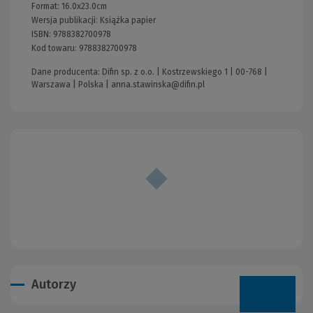
Format:
16.0x23.0cm
Wersja publikacji:
Książka papier
ISBN:
9788382700978
Kod towaru:
9788382700978
Dane producenta: Difin sp. z o.o. | Kostrzewskiego 1 | 00-768 |
Warszawa | Polska |
anna.stawinska@difin.pl
Autorzy