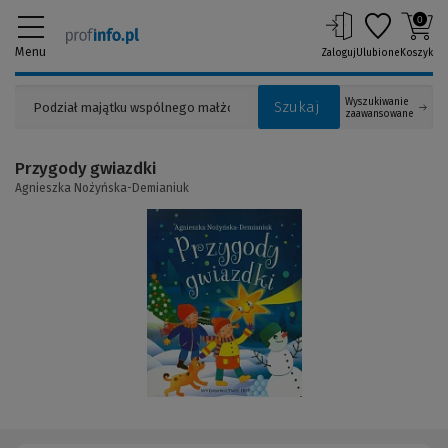
0
Menu
Zaloguj
Ulubione
Koszyk
Wyszukiwanie
Szukaj
zaawansowane
Przygody gwiazdki
Agnieszka Nożyńska-Demianiuk
(Link
do
innej
strony)