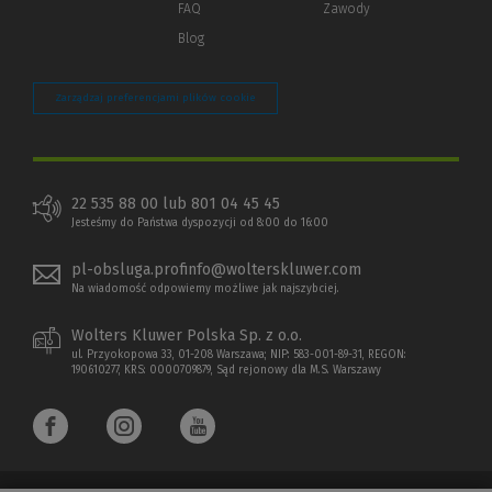
FAQ
Zawody
Blog
Zarządzaj preferencjami plików cookie
22 535 88 00 lub 801 04 45 45
Jesteśmy do Państwa dyspozycji od 8:00 do 16:00
pl-obsluga.profinfo@wolterskluwer.com
Na wiadomość odpowiemy możliwe jak najszybciej.
Wolters Kluwer Polska Sp. z o.o.
ul. Przyokopowa 33, 01-208 Warszawa; NIP: 583-001-89-31, REGON:
190610277, KRS: 0000709879, Sąd rejonowy dla M.S. Warszawy