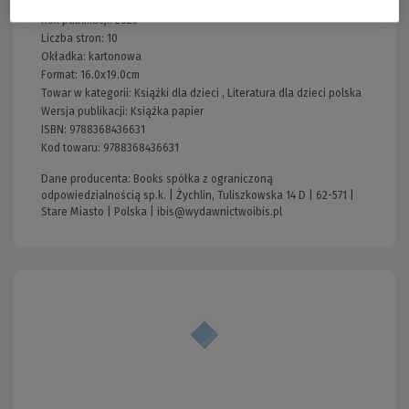
Producent:
ibis
Rok publikacji:
2025
Liczba stron:
10
Okładka:
kartonowa
Format:
16.0x19.0cm
Towar w kategorii:
Książki dla dzieci
,
Literatura dla dzieci polska
Wersja publikacji:
Książka papier
ISBN:
9788368436631
Kod towaru:
9788368436631
Dane producenta: Books spółka z ograniczoną
odpowiedzialnością sp.k. | Żychlin, Tuliszkowska 14 D | 62-571 |
Stare Miasto | Polska |
ibis@wydawnictwoibis.pl