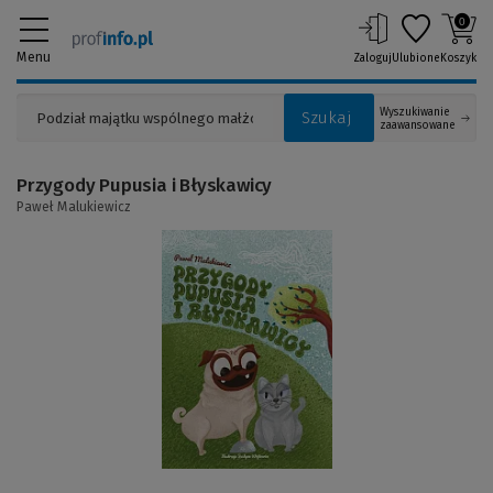
0
Menu
Zaloguj
Ulubione
Koszyk
Wyszukiwanie
Szukaj
zaawansowane
Przygody Pupusia i Błyskawicy
Paweł Malukiewicz
(Link
do
innej
strony)