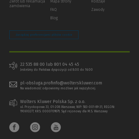
Zwrot lub reklamacja
Mapa strony
Rodzaje
innej
zamówienia
strony)
FAQ
Zawody
Blog
Zarządzaj preferencjami plików cookie
22 535 88 00 lub 801 04 45 45
Jesteśmy do Państwa dyspozycji od 8:00 do 16:00
pl-obsluga.profinfo@wolterskluwer.com
Na wiadomość odpowiemy możliwe jak najszybciej.
Wolters Kluwer Polska Sp. z o.o.
ul. Przyokopowa 33, 01-208 Warszawa; NIP: 583-001-89-31, REGON:
190610277, KRS: 0000709879, Sąd rejonowy dla M.S. Warszawy