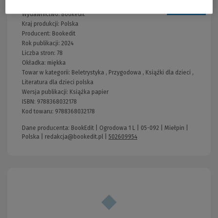
Wydawnictwo:
Bookedit
Kraj produkcji: Polska
Producent:
Bookedit
Rok publikacji:
2024
Liczba stron:
78
Okładka:
miękka
Towar w kategorii:
Beletrystyka
,
Przygodowa
,
Książki dla dzieci
,
Literatura dla dzieci polska
Wersja publikacji:
Książka papier
ISBN:
9788368032178
Kod towaru:
9788368032178
Dane producenta: BookEdit | Ogrodowa 1 L | 05-092 | Miełpin |
Polska |
redakcja@bookedit.pl
|
502609954