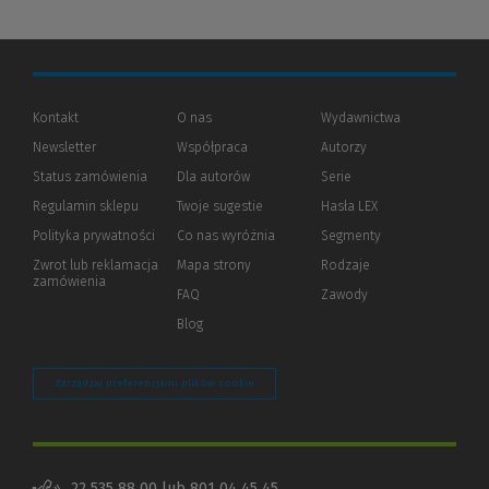
Kontakt
O nas
Wydawnictwa
Newsletter
Współpraca
Autorzy
Status zamówienia
Dla autorów
(Nowe
(Link
Serie
okno)
do
Regulamin sklepu
Twoje sugestie
Hasła LEX
innej
strony)
Polityka prywatności
(Nowe
(Link
Co nas wyróżnia
Segmenty
okno)
do
Zwrot lub reklamacja
Mapa strony
Rodzaje
innej
zamówienia
strony)
FAQ
Zawody
Blog
Zarządzaj preferencjami plików cookie
22 535 88 00 lub 801 04 45 45