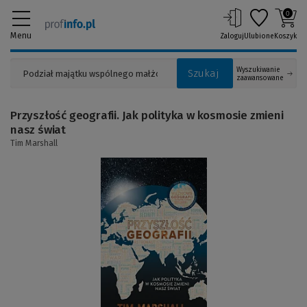
0
Menu
Zaloguj
Ulubione
Koszyk
Wyszukiwanie
Szukaj
zaawansowane
Przyszłość geografii. Jak polityka w kosmosie zmieni
nasz świat
Tim Marshall
(Link
do
innej
strony)