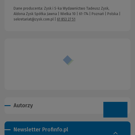
Dane producenta: Zysk i S-ka Wydawnictwo Tadeusz Zysk,
Aldona Zysk Spółka Jawna | Wielka 10 | 61-774 | Poznań | Polska |
sekretariat@zysk.com.pl
|
61 853 27 51
Autorzy
Newsletter Profinfo.pl