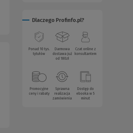
Dlaczego Profinfo.pl?
Ponad 10 tys.
Darmowa
Czat online z
tytułów
dostawa już
konsultantem
od 180zł
Promocyjne
Sprawna
Dostęp do
ceny i rabaty
realizacja
ebooka w 5
zamówienia
minut