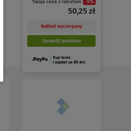
Twoja cena z rabatem
-
5
%
50,25
zł
Nakład wyczerpany
Sprawdź podobne
(Nowe
okno)