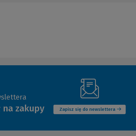
slettera
(Nowe
ł na zakupy
okno)
Zapisz się do newslettera