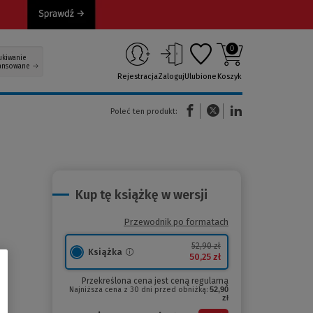
0
ukiwanie
ansowane
Rejestracja
Zaloguj
Ulubione
Koszyk
(Nowe okno)
(Link do innej strony)
(Link do innej strony)
Poleć ten produkt:
Kup tę książkę w wersji
Przewodnik po formatach
52,90 zł
Książka
50,25 zł
Przekreślona cena jest ceną regularną
Najniższa cena z 30 dni przed obniżką:
52,90
zł