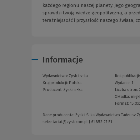
każdego regionu naszej planety: jego geografii
sprawdzi twoją wiedzę geopolityczną, a przed
teraźniejszość i przyszłość naszego świata, 
Informacje
Wydawnictwo:
Zysk i s-ka
Rok publikacji
Kraj produkcji: Polska
Wydanie:
1
Producent:
Zysk i s-ka
Liczba stron:
Okładka:
mięk
Format:
15.0
Dane producenta: Zysk i S-ka Wydawnictwo Tadeusz Zys
sekretariat@zysk.com.pl
|
61 853 27 51