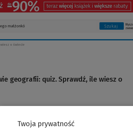
Wysz
Szukaj
zaaw
 wiesz o świecie
ie geografii: quiz. Sprawdź, ile wiesz o
Twoja prywatność