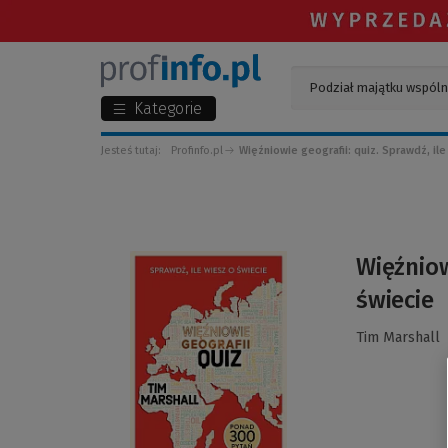
Kategorie
Jesteś tutaj:
Profinfo.pl
Więźniowie geografii: quiz. Sprawdź, ile
(Link
Więźniow
do
świecie
innej
strony)
Tim Marshall