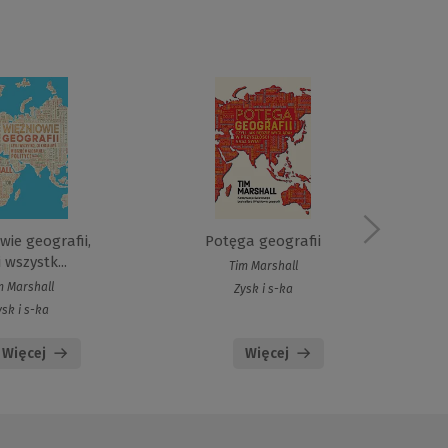
wie geografii,
Potęga geografii
Po
i wszystk...
Tim Marshall
m Marshall
Zysk i s-ka
ysk i s-ka
Więcej
Więcej