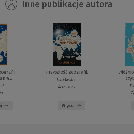
Inne publikacje autora
ografii.
Przyszłość geografii.
Więźnio
nia...
czyl
Tim Marshall
all
Ti
Zysk i s-ka
ka
Z
j
Więcej