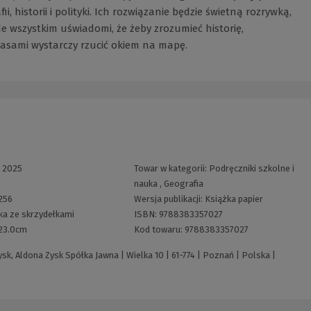
, historii i polityki. Ich rozwiązanie będzie świetną rozrywką,
e wszystkim uświadomi, że żeby zrozumieć historię,
czasami wystarczy rzucić okiem na mapę.
:
2025
Towar w kategorii:
Podręczniki szkolne i
nauka
,
Geografia
256
Wersja publikacji:
Książka papier
ka ze skrzydełkami
ISBN:
9788383357027
x23.0cm
Kod towaru:
9788383357027
k, Aldona Zysk Spółka Jawna | Wielka 10 | 61-774 | Poznań | Polska |