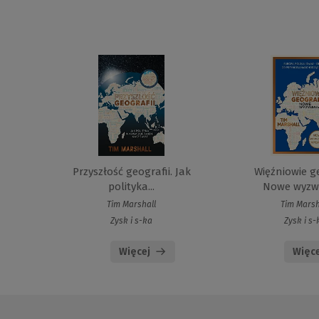
Przyszłość geografii. Jak
Więźniowie ge
polityka...
Nowe wyzwa
Tim Marshall
Tim Marsh
Zysk i s-ka
Zysk i s-
Więcej
Więce