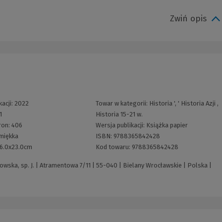
Zwiń opis
kacji:
2022
Towar w kategorii:
Historia
', '
Historia Azji
,
1
Historia 15-21 w.
ron:
406
Wersja publikacji:
Książka papier
miękka
ISBN:
9788365842428
16.0x23.0cm
Kod towaru:
9788365842428
ska, sp. J. | Atramentowa 7/11 | 55-040 | Bielany Wrocławskie | Polska |