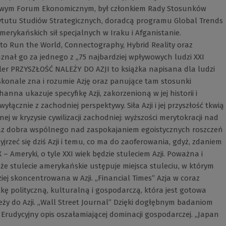
towym Forum Ekonomicznym, był członkiem Rady Stosunków
tutu Studiów Strategicznych, doradcą programu Global Trends
merykańskich sił specjalnych w Iraku i Afganistanie.
to Run the World, Connectography, Hybrid Reality oraz
znał go za jednego z „75 najbardziej wpływowych ludzi XXI
ler PRZYSZŁOŚĆ NALEŻY DO AZJI to książka napisana dla ludzi
konale zna i rozumie Azję oraz panujące tam stosunki
anna ukazuje specyfikę Azji, zakorzenioną w jej historii i
yłącznie z zachodniej perspektywy. Siła Azji i jej przyszłość tkwią
j w kryzysie cywilizacji zachodniej: wyższości merytokracji nad
az dobra wspólnego nad zaspokajaniem egoistycznych roszczeń
jrzeć się dziś Azji i temu, co ma do zaoferowania, gdyż, zdaniem
X – Ameryki, o tyle XXI wiek będzie stuleciem Azji. Poważna i
stulecie amerykańskie ustępuje miej­sca stuleciu, w którym
ziej skoncentrowana w Azji. „Financial Times” Azja w coraz
kę polityczną, kulturalną i gospodarczą, która jest gotowa
eży do Azji. „Wall Street Journal” Dzięki dogłębnym badaniom
. Erudycyjny opis oszałamiającej dominacji gospodarczej. „Japan