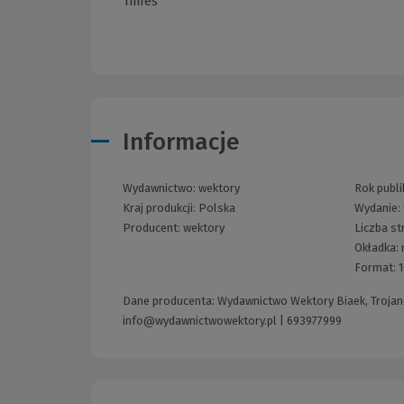
Times
Informacje
Wydawnictwo:
wektory
Rok publi
Kraj produkcji: Polska
Wydanie:
Producent:
wektory
Liczba st
Okładka:
Format:
Dane producenta: Wydawnictwo Wektory Biaek, Trojanow
info@wydawnictwowektory.pl
|
693977999