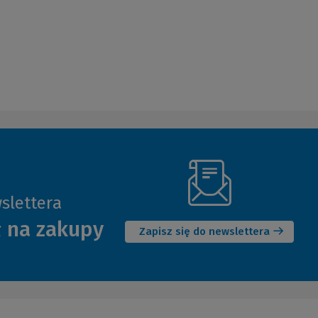
slettera
(Nowe
ł na zakupy
okno)
Zapisz się do newslettera