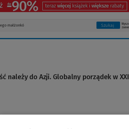
Wysz
Szukaj
zaaw
ść należy do Azji. Globalny porządek w XXI