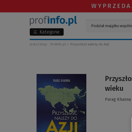
Kategorie
Jesteś tutaj:
Profinfo.pl
Przyszłość należy do Azji
(Link
Przyszło
do
wieku
innej
strony)
Parag Khanna