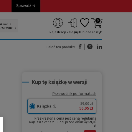
0
ukiwanie
ansowane
Rejestracja
Zaloguj
Ulubione
Koszyk
(Nowe okno)
(Link do innej strony)
(Link do innej strony)
Poleć ten produkt:
Kup tę książkę w wersji
Przewodnik po formatach
59,00 zł
Książka
56,05 zł
Przekreślona cena jest ceną regularną
Najniższa cena z 30 dni przed obniżką:
59,00
zł