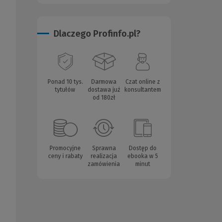
Dlaczego Profinfo.pl?
Ponad 10 tys.
Darmowa
Czat online z
tytułów
dostawa już
konsultantem
od 180zł
Promocyjne
Sprawna
Dostęp do
ceny i rabaty
realizacja
ebooka w 5
zamówienia
minut