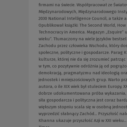
firmami na świecie. Współpracował ze Świa
Międzynarodowych, Międzynarodowego Insty
2030 National Intelligence Council, a także a
Opublikował książki: The Second World, How 
Technocracy in America. Magazyn „Esquire” u
wieku”. Tłumaczony na wiele języków bestsel
Zachodu przez człowieka Wschodu, który dos
społeczne, polityczne i gospodarcze. Parag Kh
kulturze, której nie da się zrozumieć patrząc w
w tym, co pozytywnie odróżnia ją od pogrążone
demokracją, pragmatyzmu nad ideologią or
jednostek i mniejszościowych grup. Warto przy
autora, o ile XIX wiek był stuleciem Europy, X
dobrze udokumentowana próba wykazania, że 
siła gospodarcza i polityczna jest coraz bard
większym stopniu scala się w osobną jednost
wyprzedzić słabnący Zachód... Przyszłość nal
Khanna ukazuje przyszłość Azji w XXI wieku..