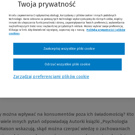
Twoja prywatność
W celu zapewnienia Ci optymalnej obsługi, korzystamy z plików cookie i innych podobnych
technologii. Dane zebrane za pomocą tych technologii wykorzystujemy do różnych celów, między
innymi do ulepszania funkcjonalności strony, zapamiętywania Twoich preferencji, wyświetlania
najtrafniejszych treści oraz najbardziej przydatnych reklam. Możesz wybrać swoje preferencje,
klikając w link. Aby dowiedzieć się więcej, zapoznaj się z naszą
Polityką prywatności i plików
cookies
Zaakceptuj wszystkie pliki cookie
Tagi
Opinie
Odrzuć wszystkie pliki cookie
Zarządzaj preferencjami plików cookie
y można wpływać na konsumentów poza ich świadomością? Kto
 wiele innych pytań odpowiadają Autorki książki „Psychologia
 Maison wskazują, skąd można czerpać wiedzę o zachowaniach