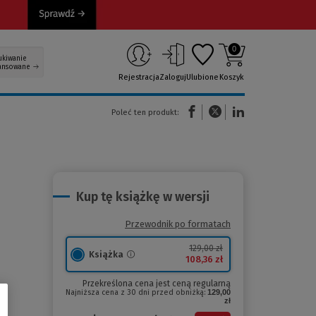
0
ukiwanie
ansowane
Rejestracja
Zaloguj
Ulubione
Koszyk
(Nowe okno)
(Link do innej strony)
(Link do innej strony)
Poleć ten produkt:
Kup tę książkę w wersji
Przewodnik po formatach
129,00 zł
Książka
108,36 zł
Przekreślona cena jest ceną regularną
Najniższa cena z 30 dni przed obniżką:
129,00
zł