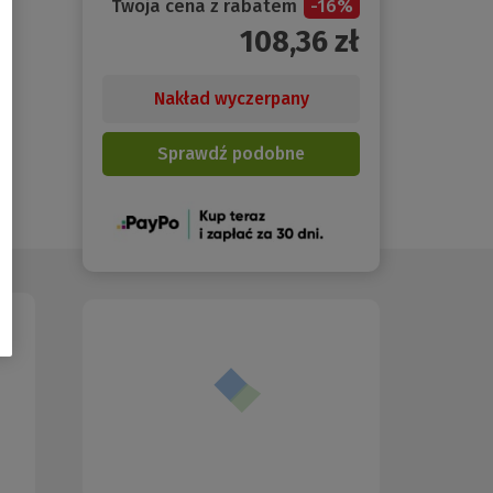
Twoja cena z rabatem
-
16
%
108,36
zł
Nakład wyczerpany
Sprawdź podobne
(Nowe
okno)