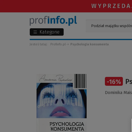
Kategorie
Jesteś tutaj:
Profinfo.pl
Psychologia konsumenta
(Link
P
-
16
%
do
innej
Dominika Mai
strony)