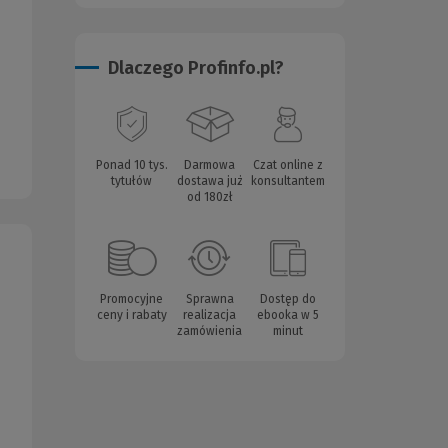
Dlaczego Profinfo.pl?
Ponad 10 tys.
Darmowa
Czat online z
tytułów
dostawa już
konsultantem
od 180zł
Promocyjne
Sprawna
Dostęp do
ceny i rabaty
realizacja
ebooka w 5
zamówienia
minut