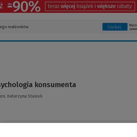
Wysz
Szukaj
zaaw
sychologia konsumenta
son,
Katarzyna Stasiuk