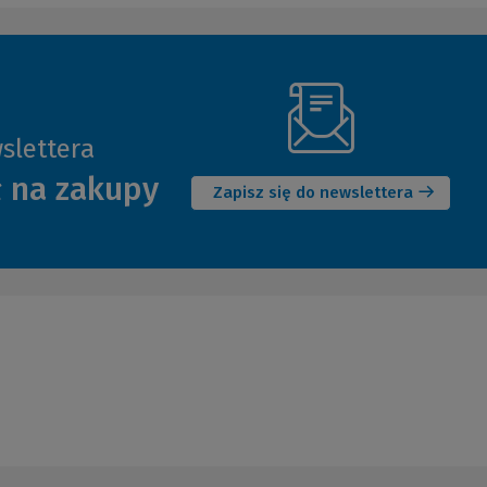
slettera
(Nowe
ł na zakupy
okno)
Zapisz się do newslettera