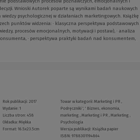
enie podstawowych procesów poznawczych, emocjonalnych i
ecyzji. Wnioski Autorek poparte są wynikami badań naukowych
 wiedzy psychologicznej w działaniach marketingowych. Książkę
zech punktów widzenia: · klasyczna perspektywa podstawowych
iedzy, procesów emocjonalnych, motywacji i postaw), · analiza
onsumenta, · perspektywa praktyki badań nad konsumentem,
Rok publikacji:
2017
Towar w kategorii:
Marketing i PR
,
Wydanie:
1
Podręczniki
', '
Biznes, ekonomia,
Liczba stron:
458
marketing
,
Marketing i PR
,
Marketing
,
Okładka:
Miękka
Psychologia
Format:
16.5x23.5cm
Wersja publikacji:
Książka papier
ISBN:
9788301194864