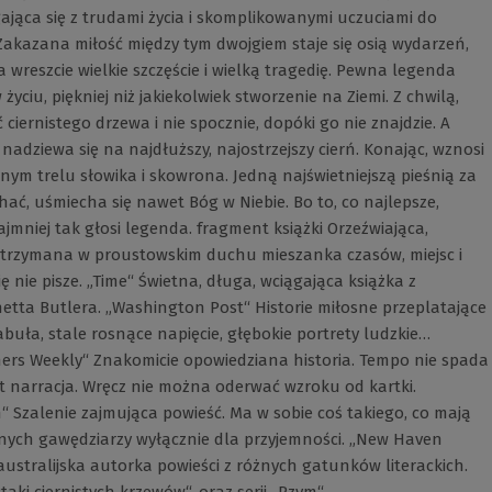
ająca się z trudami życia i skomplikowanymi uczuciami do
Zakazana miłość między tym dwojgiem staje się osią wydarzeń,
 a wreszcie wielkie szczęście i wielką tragedię. Pewna legenda
yciu, piękniej niż jakiekolwiek stworzenie na Ziemi. Z chwilą,
ciernistego drzewa i nie spocznie, dopóki go nie znajdzie. A
nadziewa się na najdłuższy, najostrzejszy cierń. Konając, wznosi
nym trelu słowika i skowrona. Jedną najświetniejszą pieśnią za
hać, uśmiecha się nawet Bóg w Niebie. Bo to, co najlepsze,
jmniej tak głosi legenda. fragment książki Orzeźwiająca,
 Utrzymana w proustowskim duchu mieszanka czasów, miejsc i
ię nie pisze. „Time“ Świetna, długa, wciągająca książka z
ta Butlera. „Washington Post“ Historie miłosne przeplatające
buła, stale rosnące napięcie, głębokie portrety ludzkie…
shers Weekly“ Znakomicie opowiedziana historia. Tempo nie spada
t narracja. Wręcz nie można oderwać wzroku od kartki.
“ Szalenie zajmująca powieść. Ma w sobie coś takiego, co mają
nych gawędziarzy wyłącznie dla przyjemności. „New Haven
australijska autorka powieści z różnych gatunków literackich.
taki ciernistych krzewów“, oraz serii „Rzym“.