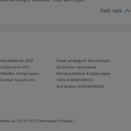
Zwiń opis
Rok publikacji:
2025
Towar w kategorii:
Beletrystyka
,
Liczba stron:
672
Społeczno-obyczajowa
Okładka:
zintegrowana
Wersja publikacji:
Książka papier
Format:
14.0x21.0cm
ISBN:
9788383616933
Kod towaru:
9788383616933
Hlonda 2a/25 | 02-972 | Warszawa | Polska |