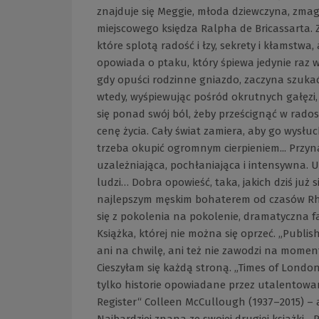
znajduje się Meggie, młoda dziewczyna, zmag
miejscowego księdza Ralpha de Bricassarta. 
które splotą radość i łzy, sekrety i kłamstwa,
opowiada o ptaku, który śpiewa jedynie raz w ż
gdy opuści rodzinne gniazdo, zaczyna szukać 
wtedy, wyśpiewując pośród okrutnych gałęzi, 
się ponad swój ból, żeby prześcignąć w rados
cenę życia. Cały świat zamiera, aby go wysłuc
trzeba okupić ogromnym cierpieniem... Przyna
uzależniająca, pochłaniająca i intensywna.
ludzi… Dobra opowieść, taka, jakich dziś już s
najlepszym męskim bohaterem od czasów Rhet
się z pokolenia na pokolenie, dramatyczna fa
Książka, której nie można się oprzeć. „Publi
ani na chwilę, ani też nie zawodzi na momen
Cieszyłam się każdą stroną. „Times of London
tylko historie opowiadane przez utalentowa
Register“ Colleen McCullough (1937–2015) – 
Najbardziej znana ze swojej drugiej książki, „P