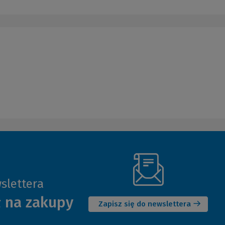
slettera
(Nowe
ł na zakupy
okno)
Zapisz się do newslettera