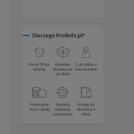
Dlaczego Profinfo.pl?
Ponad 10 tys.
Darmowa
Czat online z
tytułów
dostawa już
konsultantem
od 180zł
Promocyjne
Sprawna
Dostęp do
ceny i rabaty
realizacja
ebooka w 5
zamówienia
minut