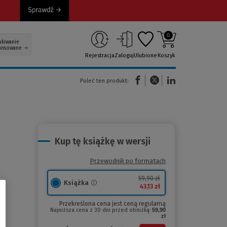
0
ukiwanie
ansowane
Rejestracja
Zaloguj
Ulubione
Koszyk
(Nowe okno)
(Link do innej strony)
(Link do innej strony)
Poleć ten produkt:
Kup tę książkę w wersji
Przewodnik po formatach
59,90 zł
Książka
43,13 zł
Przekreślona cena jest ceną regularną
Najniższa cena z 30 dni przed obniżką:
59,90
zł