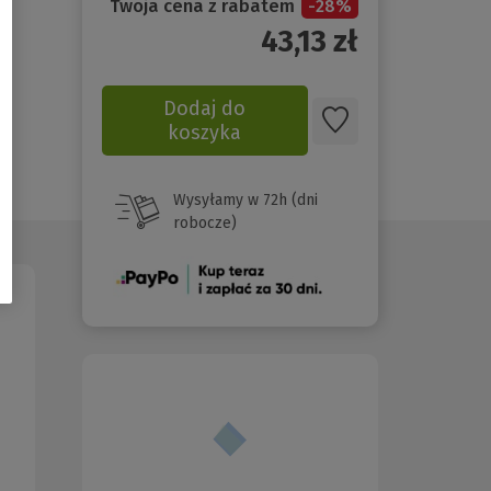
Twoja cena z rabatem
-
28
%
43,13
zł
Dodaj do
koszyka
Wysyłamy w 72h (dni
robocze)
(Nowe
okno)