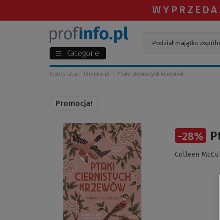
Kategorie
Jesteś tutaj:
Profinfo.pl
Ptaki ciernistych krzewów
Promocja!
(Link
P
-
28
%
do
innej
Colleen McCu
strony)