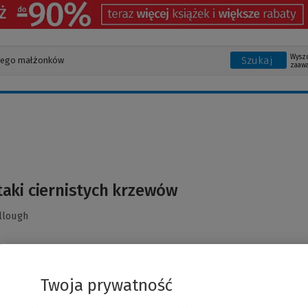
Wysz
Szukaj
zaaw
taki ciernistych krzewów
llough
Twoja prywatność