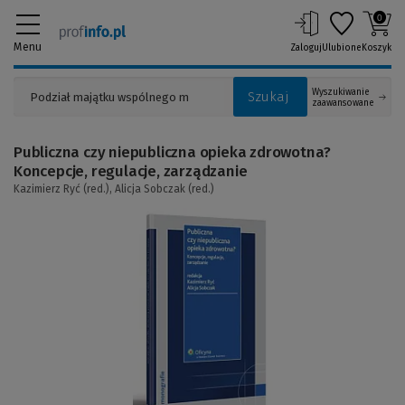
0
Menu
Zaloguj
Ulubione
Koszyk
Wyszukiwanie
Szukaj
zaawansowane
Publiczna czy niepubliczna opieka zdrowotna?
Koncepcje, regulacje, zarządzanie
Kazimierz Ryć (red.),
Alicja Sobczak (red.)
(Link
do
innej
strony)