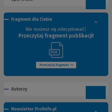
Fragment dla Ciebie
Nie możesz się zdecydować?
Przeczytaj fragment publikacji!
(Link
(Nowe
do
okno)
innej
strony)
Przeczytaj fragment
Autorzy
Newsletter Profinfo.pl