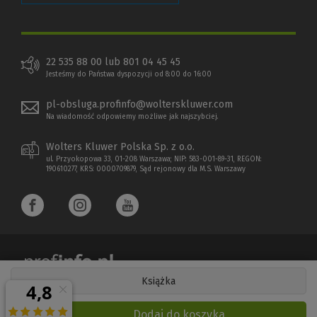
22 535 88 00 lub 801 04 45 45
Jesteśmy do Państwa dyspozycji od 8:00 do 16:00
pl-obsluga.profinfo@wolterskluwer.com
Na wiadomość odpowiemy możliwe jak najszybciej.
Wolters Kluwer Polska Sp. z o.o.
ul. Przyokopowa 33, 01-208 Warszawa; NIP: 583-001-89-31, REGON:
190610277, KRS: 0000709879, Sąd rejonowy dla M.S. Warszawy
Książka
Copyright 1997 - 2026 Wolters Kluwer Polska Sp. z o.o.
Dodaj do koszyka