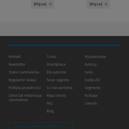
Więcej
Więcej
Kontakt
O nas
Wydawnictwa
Newsletter
Współpraca
Autorzy
Status zamówienia
Dla autorów
(Nowe
(Link
Serie
okno)
do
Regulamin sklepu
Twoje sugestie
Hasła LEX
innej
strony)
Polityka prywatności
(Nowe
(Link
Co nas wyróżnia
Segmenty
okno)
do
Zwrot lub reklamacja
Mapa strony
Rodzaje
innej
zamówienia
strony)
FAQ
Zawody
Blog
Zarządzaj preferencjami plików cookie