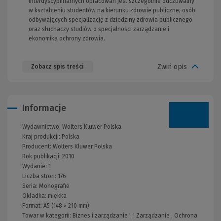
interdyscyplinarnych opracowań jest szczególnie odczuwalny
w kształceniu studentów na kierunku zdrowie publiczne, osób
odbywających specjalizację z dziedziny zdrowia publicznego
oraz słuchaczy studiów o specjalności zarządzanie i
ekonomika ochrony zdrowia.
Zwiń opis
Zobacz spis treści
Informacje
Wydawnictwo:
Wolters Kluwer Polska
Kraj produkcji: Polska
Producent:
Wolters Kluwer Polska
Rok publikacji:
2010
Wydanie:
1
Liczba stron:
176
Seria:
Monografie
Okładka:
miękka
Format:
A5 (148 × 210 mm)
Towar w kategorii:
Biznes i zarządzanie
', '
Zarządzanie
,
Ochrona