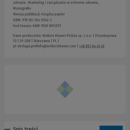
zdrowia
,
Marketing i zarządzanie w ochronie zdrowia
,
Monografie
Wersja publikacji:
Książka papier
ISBN:
978-83-264-0342-2
Kod towaru:
KAM-1500 W01Z01
Dane producenta: Wolters Kluwer Polska sp. z o.o. | Przyokopowa
33 | 01-208 | Warszawa | PL |
pl-obsluga.profinfo@wolterskluwer.com
|
+48 801 04 45 45
Spis treści