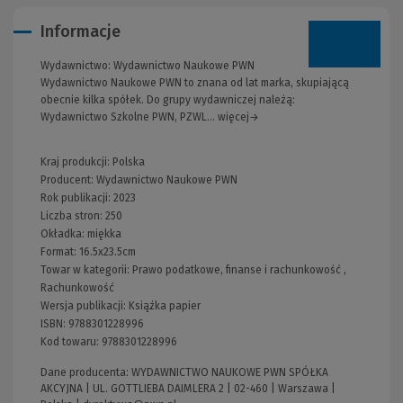
Informacje
Wydawnictwo:
Wydawnictwo Naukowe PWN
Wydawnictwo Naukowe PWN to znana od lat marka, skupiającą
obecnie kilka spółek. Do grupy wydawniczej należą:
Wydawnictwo Szkolne PWN, PZWL... więcej→
Kraj produkcji: Polska
Producent:
Wydawnictwo Naukowe PWN
Rok publikacji:
2023
Liczba stron:
250
Okładka:
miękka
Format:
16.5x23.5cm
Towar w kategorii:
Prawo podatkowe, finanse i rachunkowość
,
Rachunkowość
Wersja publikacji:
Książka papier
ISBN:
9788301228996
Kod towaru:
9788301228996
Dane producenta: WYDAWNICTWO NAUKOWE PWN SPÓŁKA
AKCYJNA | UL. GOTTLIEBA DAIMLERA 2 | 02-460 | Warszawa |