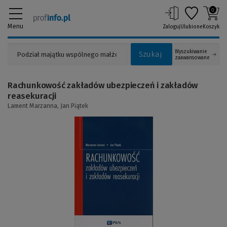
0
Menu
Zaloguj
Ulubione
Koszyk
Wyszukiwanie
Szukaj
zaawansowane
Rachunkowość zakładów ubezpieczeń i zakładów
reasekuracji
Lament Marzanna,
Jan Piątek
(Link
do
innej
strony)