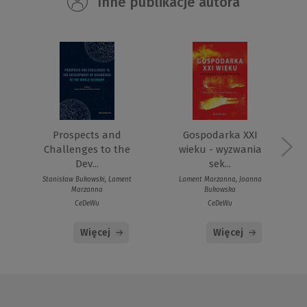
Inne publikacje autora
Prospects and
Gospodarka XXI
Challenges to the
wieku - wyzwania
Dev...
sek...
Stanisław Bukowski, Lament
Lament Marzanna, Joanna
Marzanna
Bukowska
CeDeWu
CeDeWu
Więcej
Więcej