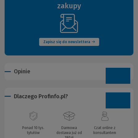
zakupy
(Nowe
okno)
Zapisz się do newslettera
Opinie
Dlaczego Profinfo.pl?
Ponad 10 tys.
Darmowa
Czat online z
tytułów
dostawa już od
konsultantem
180zł