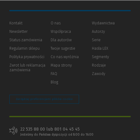
Kontakt
O nas
Wydawnictwa
Newsletter
Współpraca
Autorzy
Status zamówienia
Dla autorów
(Nowe
(Link
Serie
okno)
do
Regulamin sklepu
Twoje sugestie
Hasła LEX
innej
strony)
Polityka prywatności
(Nowe
(Link
Co nas wyróżnia
Segmenty
okno)
do
Zwrot lub reklamacja
Mapa strony
Rodzaje
innej
zamówienia
strony)
FAQ
Zawody
Blog
Zarządzaj preferencjami plików cookie
22 535 88 00 lub 801 04 45 45
Jesteśmy do Państwa dyspozycji od 8:00 do 16:00