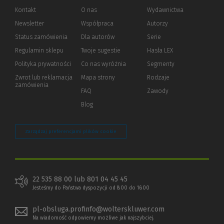
Kontakt
O nas
Wydawnictwa
Newsletter
Współpraca
Autorzy
Status zamówienia
Dla autorów
(Nowe
(Link
Serie
okno)
do
Regulamin sklepu
Twoje sugestie
Hasła LEX
innej
strony)
Polityka prywatności
(Nowe
(Link
Co nas wyróżnia
Segmenty
okno)
do
Zwrot lub reklamacja
Mapa strony
Rodzaje
innej
zamówienia
strony)
FAQ
Zawody
Blog
Zarządzaj preferencjami plików cookie
22 535 88 00 lub 801 04 45 45
Jesteśmy do Państwa dyspozycji od 8:00 do 16:00
pl-obsluga.profinfo@wolterskluwer.com
Na wiadomość odpowiemy możliwe jak najszybciej.