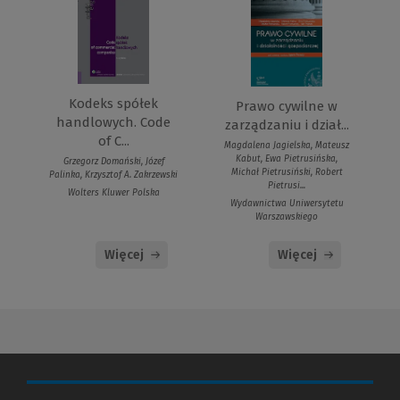
Kodeks spółek
Prawo cywilne w
handlowych. Code
zarządzaniu i dział...
of C...
Magdalena Jagielska, Mateusz
Kabut, Ewa Pietrusińska,
Grzegorz Domański, Józef
Michał Pietrusiński, Robert
Palinka, Krzysztof A. Zakrzewski
Pietrusi...
Wolters Kluwer Polska
Wydawnictwa Uniwersytetu
Warszawskiego
Więcej
Więcej