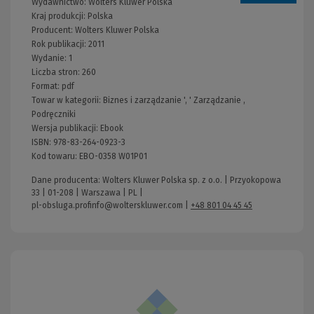
Wydawnictwo:
Wolters Kluwer Polska
Kraj produkcji: Polska
Producent:
Wolters Kluwer Polska
Rok publikacji:
2011
Wydanie:
1
Liczba stron:
260
Format:
pdf
Towar w kategorii:
Biznes i zarządzanie
', '
Zarządzanie
,
Podręczniki
Wersja publikacji:
Ebook
ISBN:
978-83-264-0923-3
Kod towaru:
EBO-0358 W01P01
Dane producenta: Wolters Kluwer Polska sp. z o.o. | Przyokopowa
33 | 01-208 | Warszawa | PL |
pl-obsluga.profinfo@wolterskluwer.com
|
+48 801 04 45 45