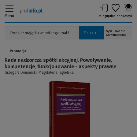
0
Menu
Zaloguj
Ulubione
Koszyk
Wyszukiwanie
Szukaj
zaawansowane
Promocja!
Rada nadzorcza spółki akcyjnej. Powoływanie,
kompetencje, funkcjonowanie - aspekty prawne
Grzegorz Domański,
Magdalena Jagielska
(Link
do
innej
strony)