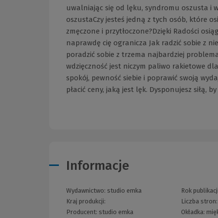
uwalniając się od lęku, syndromu oszusta i 
oszustaCzy jesteś jedną z tych osób, które os
zmęczone i przytłoczone?Dzięki Radości osią
naprawdę cię ogranicza Jak radzić sobie z ni
poradzić sobie z trzema najbardziej proble
wdzięczność jest niczym paliwo rakietowe dla
spokój, pewność siebie i poprawić swoją wyda
płacić ceny, jaką jest lęk. Dysponujesz siłą, b
Informacje
Wydawnictwo:
studio emka
Rok publikacj
Kraj produkcji:
Liczba stron
Producent:
studio emka
Okładka:
mię