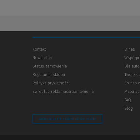
Kontakt
O nas
Newsletter
Współpr
Status zamówienia
Dla aut
Regulamin sklepu
Twoje s
Polityka prywatności
(Nowe
(Link
Co nas 
okno)
do
Zwrot lub reklamacja zamówienia
Mapa st
innej
strony)
FAQ
Blog
Zarządzaj preferencjami plików cookie