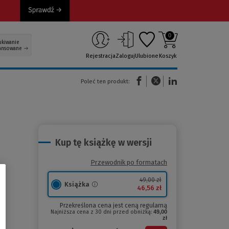
0
ukiwanie
ansowane
Rejestracja
Zaloguj
Ulubione
Koszyk
(Nowe okno)
(Link do innej strony)
(Link do innej strony)
Poleć ten produkt:
Kup tę książkę w wersji
Przewodnik po formatach
49,00 zł
Książka
46,56 zł
Przekreślona cena jest ceną regularną
Najniższa cena z 30 dni przed obniżką:
49,00
zł