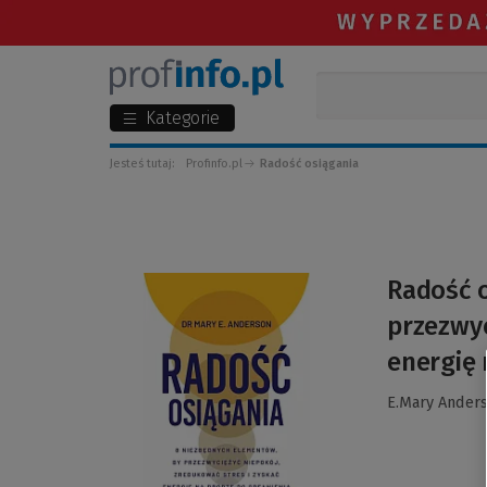
Kategorie
Jesteś tutaj:
Profinfo.pl
Radość osiągania
(Link
Radość o
do
przezwyc
innej
strony)
energię 
E.Mary Ander