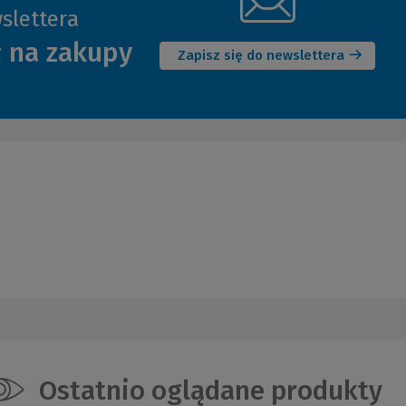
slettera
(Nowe
ł na zakupy
okno)
Zapisz się do newslettera
Ostatnio oglądane produkty