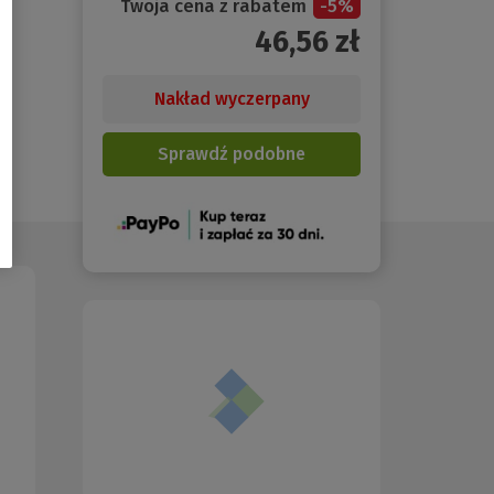
Twoja cena z rabatem
-
5
%
46,56
zł
Nakład wyczerpany
Sprawdź podobne
(Nowe
okno)