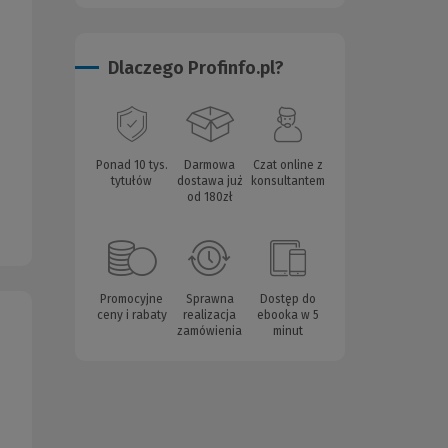
Dlaczego Profinfo.pl?
Ponad 10 tys.
Darmowa
Czat online z
tytułów
dostawa już
konsultantem
od 180zł
Promocyjne
Sprawna
Dostęp do
ceny i rabaty
realizacja
ebooka w 5
zamówienia
minut