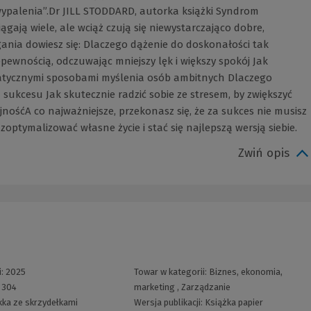
wypalenia”.Dr JILL STODDARD, autorka książki Syndrom
iągają wiele, ale wciąż czują się niewystarczająco dobre,
gania dowiesz się: Dlaczego dążenie do doskonałości tak
epewnością, odczuwając mniejszy lęk i większy spokój Jak
matycznymi sposobami myślenia osób ambitnych Dlaczego
 sukcesu Jak skutecznie radzić sobie ze stresem, by zwiększyć
jnośćA co najważniejsze, przekonasz się, że za sukces nie musisz
y zoptymalizować własne życie i stać się najlepszą wersją siebie.
Zwiń opis
i:
2025
Towar w kategorii:
Biznes, ekonomia,
:
304
marketing
,
Zarządzanie
kka ze skrzydełkami
Wersja publikacji:
Książka papier