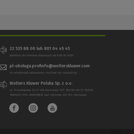
22 535 88 00 lub 801 04 45 45
Jesteśmy do Państwa dyspozycji od 8:00 do 16:00
pl-obsluga.profinfo@wolterskluwer.com
Na wiadomość odpowiemy możliwe jak najszybciej.
Wolters Kluwer Polska Sp. z o.o.
ul. Przyokopowa 33, 01-208 Warszawa; NIP: 583-001-89-31, REGON:
190610277, KRS: 0000709879, Sąd rejonowy dla M.S. Warszawy