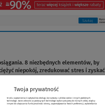
Wysz
Szukaj
zaaw
siągania. 8 niezbędnych elementów, by
iężyć niepokój, zredukować stres i zyskać
na drodze do s
son
Twoja prywatność
W celu zapewnienia Ci optymalnej obsługi, korzystamy z plików cookie i innych podobnych
technologii. Dane zebrane za pomocą tych technologii wykorzystujemy do różnych celów, między
innymi do ulepszania funkcjonalności strony, zapamiętywania Twoich preferencji, wyświetlania