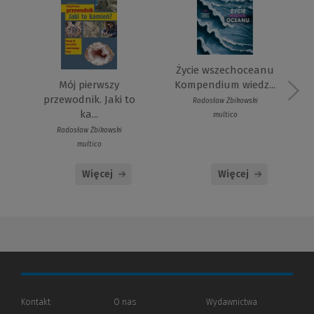
Życie wszechoceanu
Kompendium wiedz...
Mój pierwszy
przewodnik. Jaki to
Radosław Żbikowski
ka...
multico
Radosław Żbikowski
multico
Więcej
Więcej
Kontakt
O nas
Wydawnictwa