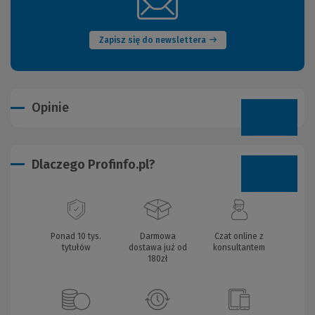
(Nowe
okno)
Zapisz się do newslettera
Opinie
Dlaczego Profinfo.pl?
Ponad 10 tys.
Darmowa
Czat online z
tytułów
dostawa już od
konsultantem
180zł