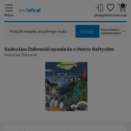
0
Menu
Zaloguj
Ulubione
Koszyk
Wyszukiwanie
Szukaj
zaawansowane
Radosław Żbikowski opowiada o Morzu Bałtyckim
Radosław Żbikowski
(Link
do
innej
strony)