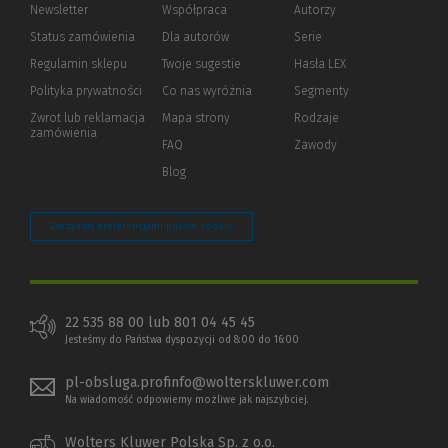
Newsletter
Współpraca
Autorzy
Status zamówienia
Dla autorów
(Nowe
(Link
Serie
okno)
do
Regulamin sklepu
Twoje sugestie
Hasła LEX
innej
strony)
Polityka prywatności
(Nowe
(Link
Co nas wyróżnia
Segmenty
okno)
do
Zwrot lub reklamacja
Mapa strony
Rodzaje
innej
zamówienia
strony)
FAQ
Zawody
Blog
Zarządzaj preferencjami plików cookie
22 535 88 00 lub 801 04 45 45
Jesteśmy do Państwa dyspozycji od 8:00 do 16:00
pl-obsluga.profinfo@wolterskluwer.com
Na wiadomość odpowiemy możliwe jak najszybciej.
Wolters Kluwer Polska Sp. z o.o.