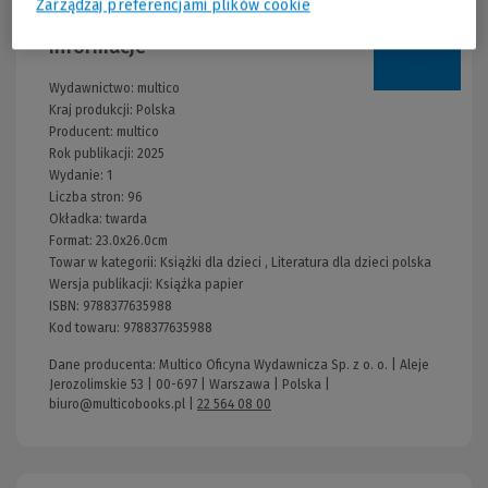
Zarządzaj preferencjami plików cookie
Informacje
Wydawnictwo:
multico
Kraj produkcji: Polska
Producent:
multico
Rok publikacji:
2025
Wydanie:
1
Liczba stron:
96
Okładka:
twarda
Format:
23.0x26.0cm
Towar w kategorii:
Książki dla dzieci
,
Literatura dla dzieci polska
Wersja publikacji:
Książka papier
ISBN:
9788377635988
Kod towaru:
9788377635988
Dane producenta: Multico Oficyna Wydawnicza Sp. z o. o. | Aleje
Jerozolimskie 53 | 00-697 | Warszawa | Polska |
biuro@multicobooks.pl
|
22 564 08 00