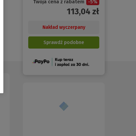
Twoja cena z rabatem
-
5
%
113,04
zł
Nakład wyczerpany
Sprawdź podobne
(Nowe
okno)