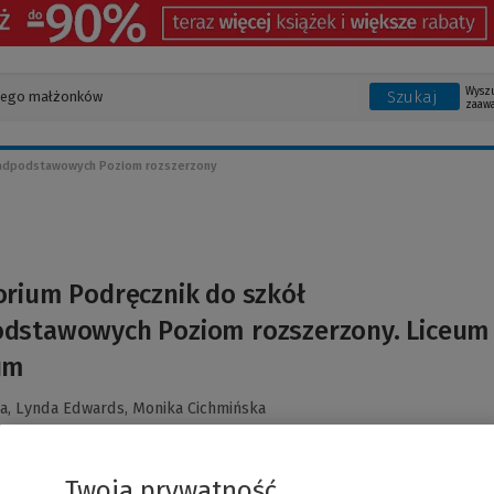
Wysz
Szukaj
zaaw
nadpodstawowych Poziom rozszerzony
orium Podręcznik do szkół
dstawowych Poziom rozszerzony. Liceum
um
a,
Lynda Edwards,
Monika Cichmińska
Twoja prywatność