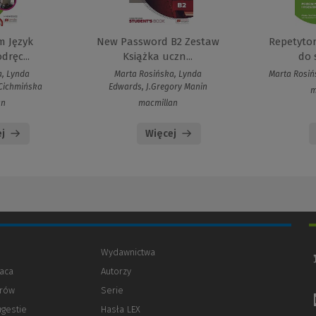
m Język
New Password B2 Zestaw
Repetyto
dręc...
Książka uczn...
do 
a, Lynda
Marta Rosińska, Lynda
Marta Rosiń
Cichmińska
Edwards, J.Gregory Manin
m
an
macmillan
j
Więcej
Wydawnictwa
aca
Autorzy
orów
(Nowe
(Link
Serie
okno)
do
ugestie
Hasła LEX
innej