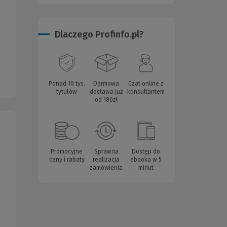
Dlaczego Profinfo.pl?
Ponad 10 tys.
Darmowa
Czat online z
tytułów
dostawa już
konsultantem
od 180zł
Promocyjne
Sprawna
Dostęp do
ceny i rabaty
realizacja
ebooka w 5
zamówienia
minut