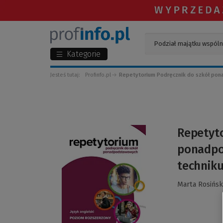
Kategorie
Jesteś tutaj:
Profinfo.pl
Repetytorium Podręcznik do szkół po
(Link
Repetyt
do
ponadpo
innej
strony)
technik
Marta Rosińsk