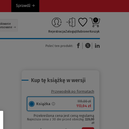
0
ukiwanie
ansowane
Rejestracja
Zaloguj
Ulubione
Koszyk
(Nowe okno)
(Link do innej strony)
(Link do innej strony)
Poleć ten produkt:
Kup tę książkę w wersji
Przewodnik po formatach
119,00 zł
Książka
113,04 zł
Przekreślona cena jest ceną regularną
Najniższa cena z 30 dni przed obniżką:
119,00
zł