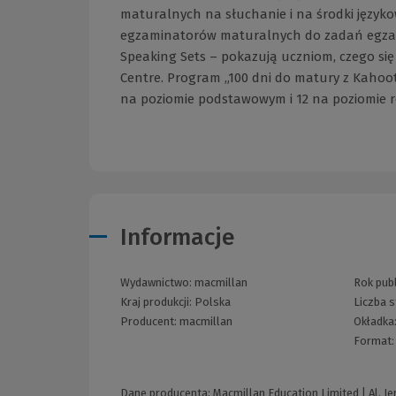
maturalnych na słuchanie i na środki języ
egzaminatorów maturalnych do zadań egzami
Speaking Sets – pokazują uczniom, czego się
Centre. Program „100 dni do matury z Kahoot
na poziomie podstawowym i 12 na poziomie 
Informacje
Wydawnictwo:
macmillan
Rok publ
Kraj produkcji: Polska
Liczba 
Producent:
macmillan
Okładka
Format
Dane producenta: Macmillan Education Limited | Al. J