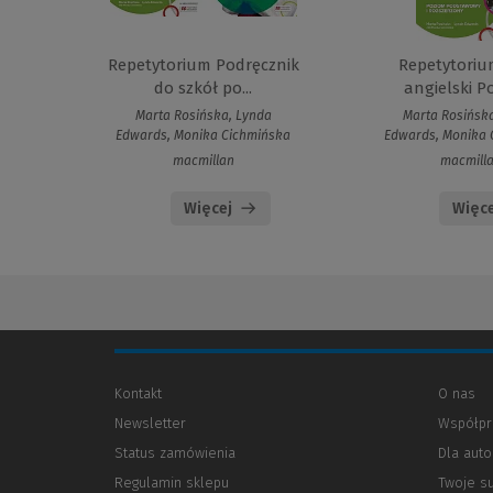
Repetytorium Podręcznik
Repetytoriu
do szkół po...
angielski Po
Marta Rosińska, Lynda
Marta Rosińsk
Edwards, Monika Cichmińska
Edwards, Monika 
macmillan
macmill
Więcej
Więce
Kontakt
O nas
Newsletter
Współpr
Status zamówienia
Dla aut
Regulamin sklepu
Twoje s