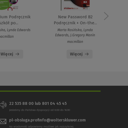
rium Podręcznik
New Password B2
szkół po...
Podręcznik + On-the...
ska, Lynda Edwards
Marta Rosińska, Lynda
Mart
Edwards, J.Gregory Manin
acmillan
macmillan
Więcej
Więcej
22 535 88 00 lub 801 04 45 45
Jesteśmy do Państwa dyspozycji od 8:00 do 16:00
pl-obsluga.profinfo@wolterskluwer.com
Na wiadomość odpowiemy możliwe jak najszybciej.