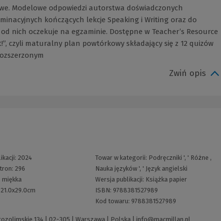
kowe. Modelowe odpowiedzi autorstwa doświadczonych
nacyjnych kończących lekcje Speaking i Writing oraz do
 od nich oczekuje na egzaminie. Dostępne w Teacher’s Resource
!”, czyli maturalny plan powtórkowy składający się z 12 quizów
rozszerzonym
Zwiń opis
ikacji:
2024
Towar w kategorii:
Podręczniki
', '
Różne
,
stron:
296
Nauka języków
', '
Język angielski
:
miękka
Wersja publikacji:
Książka papier
:
21.0x29.0cm
ISBN:
9788381527989
Kod towaru:
9788381527989
erozolimskie 134 | 02-305 | Warszawa | Polska |
info@macmillan.pl