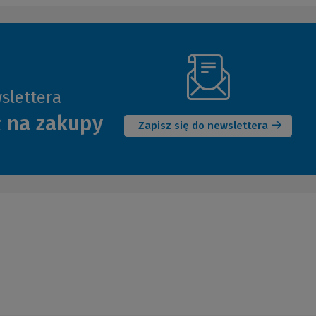
slettera
(Nowe
ł na zakupy
okno)
Zapisz się do newslettera