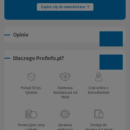
Zapisz się do newslettera
Opinie
Dlaczego Profinfo.pl?
Ponad 10 tys.
Darmowa
Czat online z
tytułów
dostawa już od
konsultantem
180zł
Promocyjne ceny
Sprawna
Dostęp do
i rabaty
realizacja
ebooka w 5 minut