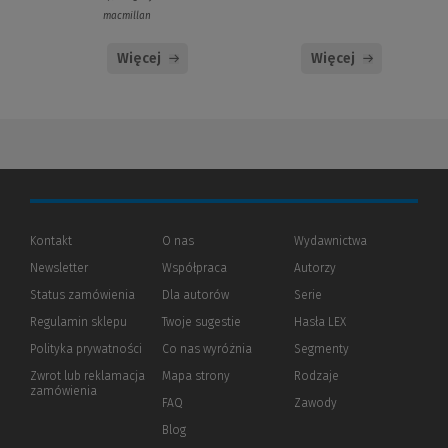
macmillan
Więcej
Więcej
Kontakt
O nas
Wydawnictwa
Newsletter
Współpraca
Autorzy
Status zamówienia
Dla autorów
(Nowe
(Link
Serie
okno)
do
Regulamin sklepu
Twoje sugestie
Hasła LEX
innej
strony)
Polityka prywatności
(Nowe
(Link
Co nas wyróżnia
Segmenty
okno)
do
Zwrot lub reklamacja
Mapa strony
Rodzaje
innej
zamówienia
strony)
FAQ
Zawody
Blog