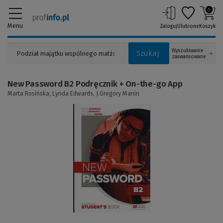
0
Menu
Zaloguj
Ulubione
Koszyk
Wyszukiwanie
Szukaj
zaawansowane
New Password B2 Podręcznik + On-the-go App
Marta Rosińska,
Lynda Edwards,
J.Gregory Manin
(Link
do
innej
strony)