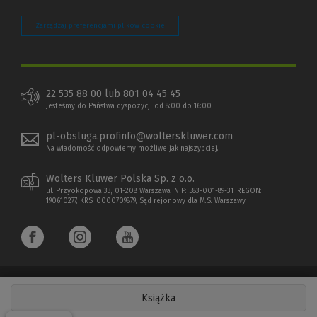
Zarządzaj preferencjami plików cookie
22 535 88 00 lub 801 04 45 45
Jesteśmy do Państwa dyspozycji od 8:00 do 16:00
pl-obsluga.profinfo@wolterskluwer.com
Na wiadomość odpowiemy możliwe jak najszybciej.
Wolters Kluwer Polska Sp. z o.o.
ul. Przyokopowa 33, 01-208 Warszawa; NIP: 583-001-89-31, REGON:
190610277, KRS: 0000709879, Sąd rejonowy dla M.S. Warszawy
Książka