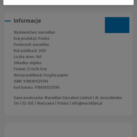
Informacje
Wydawnictwo:
macmillan
Kraj produkcji: Polska
Producent:
macmillan
Rok publikacji:
2025
Liczba stron:
160
Okładka:
miękka
Format:
21.0x30.0cm
Wersja publikacji:
Książka papier
ISBN:
9788381525596
Kod towaru:
9788381525596
Dane producenta: Macmillan Education Limited | Al. Jerozolimskie
134 | 02-305 | Warszawa | Polska |
info@macmillan.pl