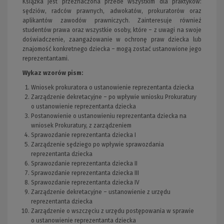
Książka jest przeznaczona przede wszystkim dla praktyków:
sędziów, radców prawnych, adwokatów, prokuratorów oraz
aplikantów zawodów prawniczych. Zainteresuje również
studentów prawa oraz wszystkie osoby, które – z uwagi na swoje
doświadczenie, zaangażowanie w ochronę praw dziecka lub
znajomość konkretnego dziecka – mogą zostać ustanowione jego
reprezentantami.
Wykaz wzorów pism:
Wniosek prokuratora o ustanowienie reprezentanta dziecka
Zarządzenie dekretacyjne – po wpływie wniosku Prokuratury
o ustanowienie reprezentanta dziecka
Postanowienie o ustanowieniu reprezentanta dziecka na
wniosek Prokuratury, z zarządzeniem
Sprawozdanie reprezentanta dziecka I
Zarządzenie sędziego po wpływie sprawozdania
reprezentanta dziecka
Sprawozdanie reprezentanta dziecka II
Sprawozdanie reprezentanta dziecka III
Sprawozdanie reprezentanta dziecka IV
Zarządzenie dekretacyjne – ustanowienie z urzędu
reprezentanta dziecka
Zarządzenie o wszczęciu z urzędu postępowania w sprawie
o ustanowienie reprezentanta dziecka