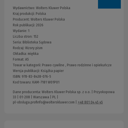
Wydawnictwo:
Wolters Kluwer Polska
Kraj produkcji: Polska
Producent:
Wolters Kluwer Polska
Rok publikacji:
2026
Wydanie:
1
Liczba stron:
152
Seria:
Biblioteka Sądowa
Rodzaj:
Wzory pism
Okładka:
miękka
Format:
A5
Towar w kategorii:
Prawo cywilne
,
Prawo rodzinne i opiekuńcze
Wersja publikacji:
Książka papier
ISBN:
978-83-8438-076-5
Kod towaru:
KAM-7181 W01P01
Dane producenta: Wolters Kluwer Polska sp. z o.o. | Przyokopowa
33 | 01-208 | Warszawa | PL |
pl-obsluga.profinfo@wolterskluwer.com
|
+48 801 04 45 45