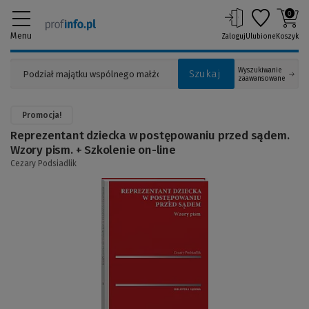
0
Menu
Zaloguj
Ulubione
Koszyk
Wyszukiwanie
Szukaj
zaawansowane
Promocja!
Reprezentant dziecka w postępowaniu przed sądem.
Wzory pism. + Szkolenie on-line
Cezary Podsiadlik
(Link
do
innej
strony)