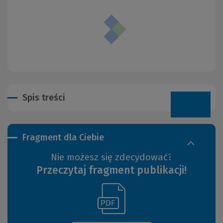
Spis treści
Fragment dla Ciebie
Nie możesz się zdecydować?
Przeczytaj fragment publikacji!
(Link
(Nowe
do
okno)
innej
strony)