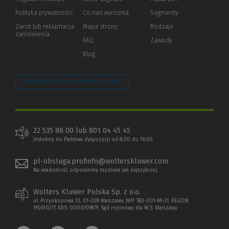
innej
strony)
Polityka prywatności
(Nowe
(Link
Co nas wyróżnia
Segmenty
okno)
do
Zwrot lub reklamacja
Mapa strony
Rodzaje
innej
zamówienia
strony)
FAQ
Zawody
Blog
Zarządzaj preferencjami plików cookie
22 535 88 00 lub 801 04 45 45
Jesteśmy do Państwa dyspozycji od 8:00 do 16:00
pl-obsluga.profinfo@wolterskluwer.com
Na wiadomość odpowiemy możliwe jak najszybciej.
Wolters Kluwer Polska Sp. z o.o.
ul. Przyokopowa 33, 01-208 Warszawa; NIP: 583-001-89-31, REGON:
190610277, KRS: 0000709879, Sąd rejonowy dla M.S. Warszawy