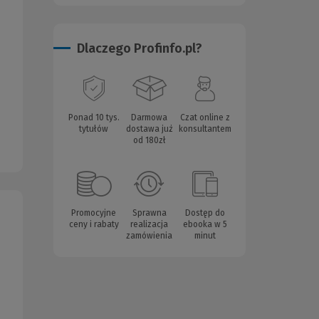
Dlaczego Profinfo.pl?
Ponad 10 tys.
Darmowa
Czat online z
tytułów
dostawa już
konsultantem
od 180zł
Promocyjne
Sprawna
Dostęp do
ceny i rabaty
realizacja
ebooka w 5
zamówienia
minut