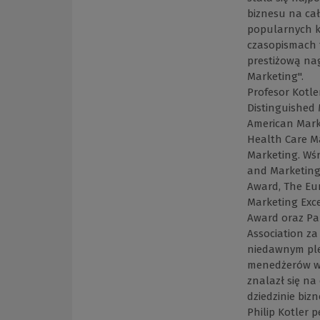
biznesu na ca
popularnych k
czasopismach f
prestiżową nag
Marketing".
Profesor Kotl
Distinguished
American Marke
Health Care Ma
Marketing. Wśr
and Marketing 
Award, The Eu
Marketing Exce
Award oraz Pa
Association za
niedawnym ple
menedżerów wy
znalazł się na
dziedzinie biz
Philip Kotler 