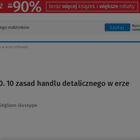
Wysz
Szukaj
zaaw
o w erze cyfrowej
.0. 10 zasad handlu detalicznego w erze
Stigliano Giuseppe