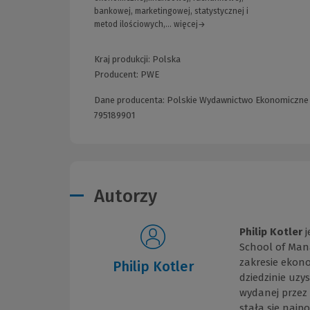
bankowej, marketingowej, statystycznej i
metod ilościowych,... więcej→
Kraj produkcji: Polska
Producent:
PWE
Dane producenta: Polskie Wydawnictwo Ekonomiczne S.
795189901
Autorzy
Philip Kotler
School of Man
zakresie ekono
Philip Kotler
dziedzinie uzy
wydanej przez 
stała się naj