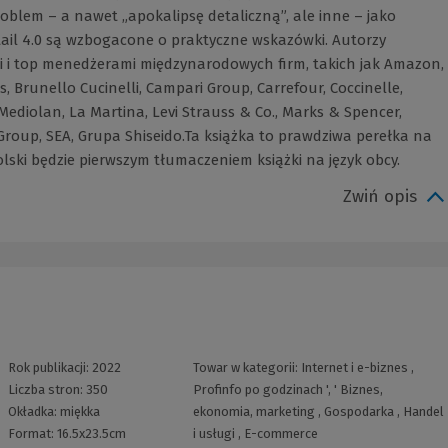
roblem – a nawet „apokalipsę detaliczną”, ale inne – jako
etail 4.0 są wzbogacone o praktyczne wskazówki. Autorzy
i i top menedżerami międzynarodowych firm, takich jak Amazon,
s, Brunello Cucinelli, Campari Group, Carrefour, Coccinelle,
Mediolan, La Martina, Levi Strauss & Co., Marks & Spencer,
 Group, SEA, Grupa Shiseido.Ta książka to prawdziwa perełka na
ski będzie pierwszym tłumaczeniem książki na język obcy.
Zwiń opis
Rok publikacji:
2022
Towar w kategorii:
Internet i e-biznes
,
Liczba stron:
350
Profinfo po godzinach
', '
Biznes,
Okładka:
miękka
ekonomia, marketing
,
Gospodarka
,
Handel
Format:
16.5x23.5cm
i usługi
,
E-commerce