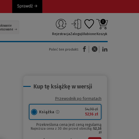
0
ukiwanie
ansowane
Rejestracja
Zaloguj
Ulubione
Koszyk
(Nowe okno)
(Link do innej strony)
(Link do innej strony)
Poleć ten produkt:
Kup tę książkę w wersji
Przewodnik po formatach
54,90 zł
Książka
52,16 zł
Przekreślona cena jest ceną regularną
Najniższa cena z 30 dni przed obniżką:
52,16
zł