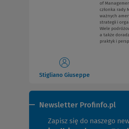
of Management
członka rady M
ważnych amery
strategii i or
Wiele podróżow
a także doradz
praktyk i per
Stigliano Giuseppe
Newsletter Profinfo.pl
Zapisz się do naszego new