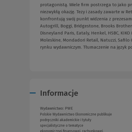
protagonistą. Wiele firm postrzega to jako p
niezwykłą okazję. Tezy i zasady zawarte w R
konfrontują swój punkt widzenia z prezesam
Autogrill, Boggi, Bridgestone, Brooks Brother
Disneyland Paris, Eataly, Henkel, HSBC, KIKO 
Moleskine, Mondadori Retail, Natuzzi, Safilo
rynku wydawniczym. Tłumaczenie na język pol
Informacje
Wydawnictwo:
PWE
Polskie Wydawnictwo Ekonomiczne publikuje
podręczniki akademickie i tytuły
specjalistyczne o tematyce
ekonomicznej,finansowej, rachunkowej,