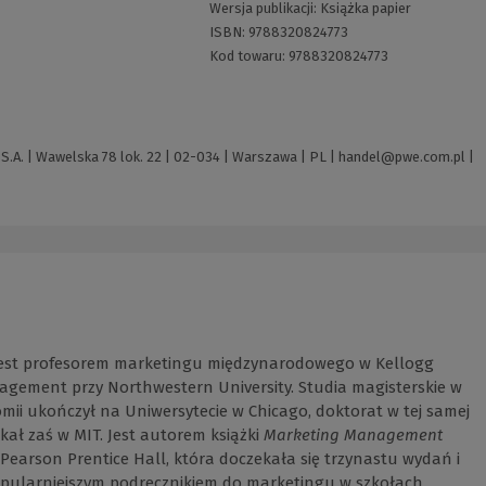
Wersja publikacji:
Książka papier
ISBN:
9788320824773
Kod towaru:
9788320824773
A. | Wawelska 78 lok. 22 | 02-034 | Warszawa | PL |
handel@pwe.com.pl
|
jest profesorem marketingu międzynarodowego w Kellogg
agement przy Northwestern University. Studia magisterskie w
mii ukończył na Uniwersytecie w Chicago, doktorat w tej samej
skał zaś w MIT. Jest autorem książki
Marketing Management
Pearson Prentice Hall, która doczekała się trzynastu wydań i
popularniejszym podręcznikiem do marketingu w szkołach