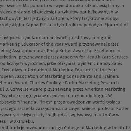
łym świecie. Ma ponadto w swym dorobku kilkadziesiąt innych
siążek oraz sto kilkadziesiąt artykułów opublikowanych w
achowych. Jest jedynym autorem, który trzykrotnie zdobył
rodę Alpha Kappa Psi za artykuł roku w periodyku "Journal of
er był pierwszym laureatem dwóch prestiżowych nagród:
 Marketing Educator of the Year Award przyznawanej przez
ting Association oraz Philip Kotler Award for Excellence in
rketing, przyznawanej przez Academy for Health Care Services
ód licznych wyróżnień, jakie otrzymał, wymienić należy Sales
Executives International Marketing Educator of the Year
ropean Association of Marketing Consultants and Trainers
llence Award, Charles Coolidge Parlin Marketing Research
ul D. Converse Award przyznawaną przez American Marketing
 "wybitne osiągnięcia w dziedzinie nauki marketingu". W
biscycie "Financial Times", przeprowadzonym wśród tysiąca
ższego szczebla zarządzania na całym świecie, profesor Kotler
 czwartym miejscu listy "najbardziej wpływowych autorów w
nesu" w XXI wieku.
pełnił funkcję przewodniczącego College of Marketing w Institute