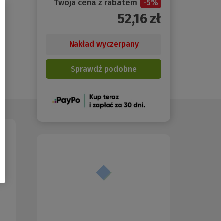
Twoja cena z rabatem
-
5
%
52,16
zł
Nakład wyczerpany
Sprawdź podobne
(Nowe
okno)