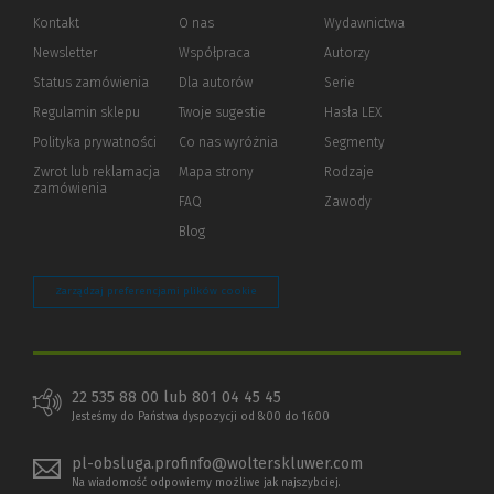
Kontakt
O nas
Wydawnictwa
Newsletter
Współpraca
Autorzy
Status zamówienia
Dla autorów
(Nowe
(Link
Serie
okno)
do
Regulamin sklepu
Twoje sugestie
Hasła LEX
innej
strony)
Polityka prywatności
(Nowe
(Link
Co nas wyróżnia
Segmenty
okno)
do
Zwrot lub reklamacja
Mapa strony
Rodzaje
innej
zamówienia
strony)
FAQ
Zawody
Blog
Zarządzaj preferencjami plików cookie
22 535 88 00 lub 801 04 45 45
Jesteśmy do Państwa dyspozycji od 8:00 do 16:00
pl-obsluga.profinfo@wolterskluwer.com
Na wiadomość odpowiemy możliwe jak najszybciej.