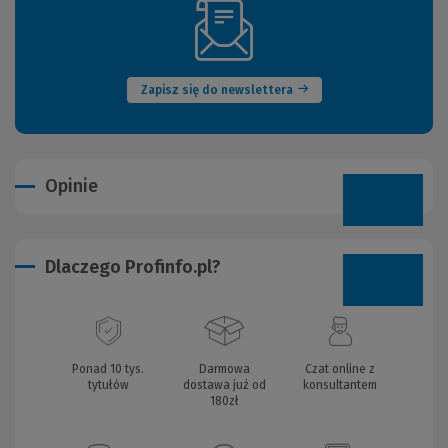
(Nowe
okno)
Zapisz się do newslettera
Opinie
Dlaczego Profinfo.pl?
Ponad 10 tys.
Darmowa
Czat online z
tytułów
dostawa już od
konsultantem
180zł