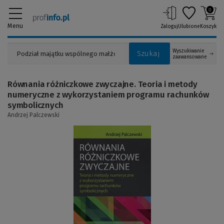
0
Menu
Zaloguj
Ulubione
Koszyk
Wyszukiwanie
Szukaj
zaawansowane
Równania różniczkowe zwyczajne. Teoria i metody
numeryczne z wykorzystaniem programu rachunków
symbolicznych
Andrzej Palczewski
(Link
do
innej
strony)