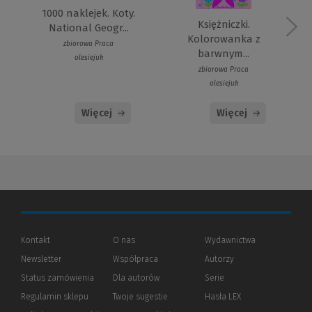
1000 naklejek. Koty.
Księżniczki.
National Geogr...
Kolorowanka z
zbiorowa Praca
barwnym...
olesiejuk
zbiorowa Praca
olesiejuk
Więcej
Więcej
Kontakt
O nas
Wydawnictwa
Newsletter
Współpraca
Autorzy
Status zamówienia
Dla autorów
(Nowe
(Link
Serie
okno)
do
Regulamin sklepu
Twoje sugestie
Hasła LEX
innej
strony)