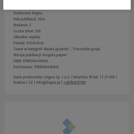
Wydawnictwo:
lingea
Kraj produkcji: Polska
Producent:
lingea
Rok publikacji:
2024
Wydanie:
2
Liczba stron:
320
Okładka:
miękka
Format:
9.5x14.0cm
Towar w kategorii:
Nauka języków
', '
Pozostałe języki
Wersja publikacji:
Książka papier
ISBN:
9788366416840
Kod towaru:
9788366416840
Dane producenta: Lingea Sp. z o.o. | Ariańska 18 lok. 1 | 31-505 |
Kraków | CZ |
info@lingea.pl
|
+48784515798