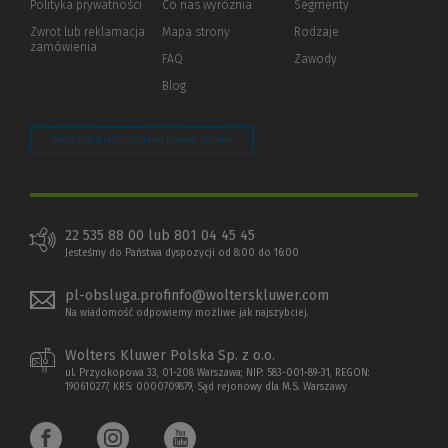
Polityka prywatności
(Nowe
(Link
Co nas wyróżnia
Segmenty
okno)
do
Zwrot lub reklamacja
Mapa strony
Rodzaje
innej
zamówienia
strony)
FAQ
Zawody
Blog
Zarządzaj preferencjami plików cookie
22 535 88 00 lub 801 04 45 45
Jesteśmy do Państwa dyspozycji od 8:00 do 16:00
pl-obsluga.profinfo@wolterskluwer.com
Na wiadomość odpowiemy możliwe jak najszybciej.
Wolters Kluwer Polska Sp. z o.o.
ul. Przyokopowa 33, 01-208 Warszawa; NIP: 583-001-89-31, REGON:
190610277, KRS: 0000709879, Sąd rejonowy dla M.S. Warszawy