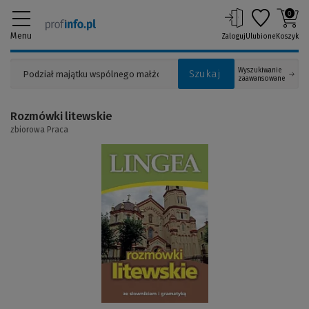
0
Menu
Zaloguj
Ulubione
Koszyk
Wyszukiwanie
Szukaj
zaawansowane
Rozmówki litewskie
zbiorowa Praca
(Link
do
innej
strony)