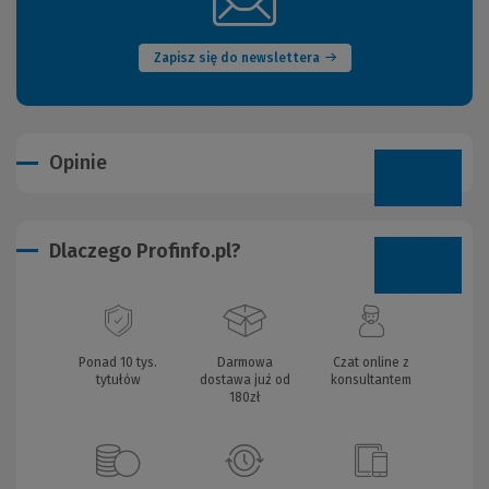
(Nowe
okno)
Zapisz się do newslettera
Opinie
Dlaczego Profinfo.pl?
Ponad 10 tys.
Darmowa
Czat online z
tytułów
dostawa już od
konsultantem
180zł