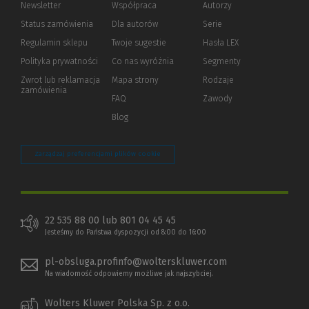
Newsletter
Współpraca
Autorzy
Status zamówienia
Dla autorów
(Nowe
(Link
Serie
okno)
do
Regulamin sklepu
Twoje sugestie
Hasła LEX
innej
strony)
Polityka prywatności
(Nowe
(Link
Co nas wyróżnia
Segmenty
okno)
do
Zwrot lub reklamacja
Mapa strony
Rodzaje
innej
zamówienia
strony)
FAQ
Zawody
Blog
Zarządzaj preferencjami plików cookie
22 535 88 00 lub 801 04 45 45
Jesteśmy do Państwa dyspozycji od 8:00 do 16:00
pl-obsluga.profinfo@wolterskluwer.com
Na wiadomość odpowiemy możliwe jak najszybciej.
Wolters Kluwer Polska Sp. z o.o.