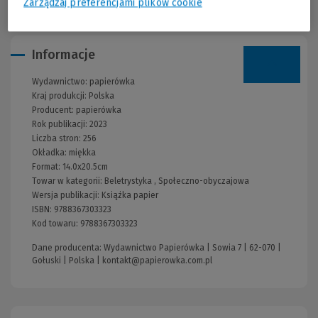
Zarządzaj preferencjami plików cookie
Informacje
Wydawnictwo:
papierówka
Kraj produkcji: Polska
Producent:
papierówka
Rok publikacji:
2023
Liczba stron:
256
Okładka:
miękka
Format:
14.0x20.5cm
Towar w kategorii:
Beletrystyka
,
Społeczno-obyczajowa
Wersja publikacji:
Książka papier
ISBN:
9788367303323
Kod towaru:
9788367303323
Dane producenta: Wydawnictwo Papierówka | Sowia 7 | 62-070 |
Gołuski | Polska |
kontakt@papierowka.com.pl