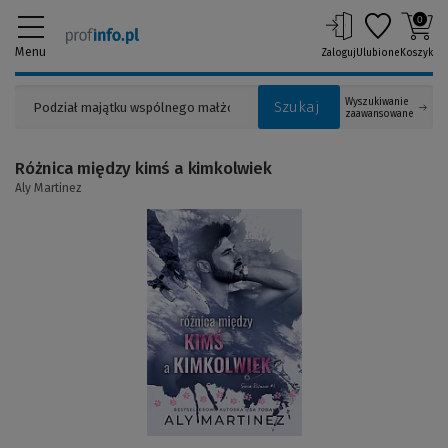
0
Menu
Zaloguj
Ulubione
Koszyk
Wyszukiwanie
Szukaj
zaawansowane
Różnica między kimś a kimkolwiek
Aly Martinez
(Link
do
innej
strony)