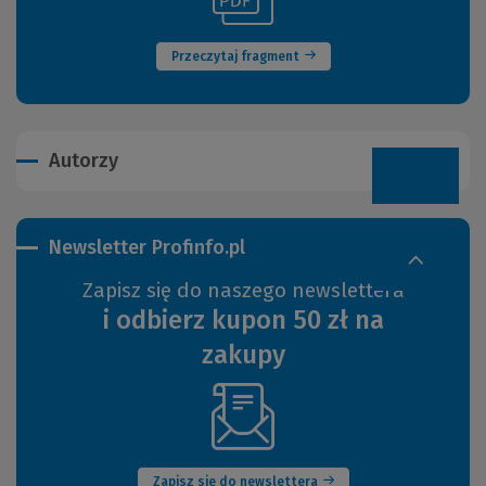
okno)
innej
strony)
Przeczytaj fragment
Autorzy
Newsletter Profinfo.pl
Zapisz się do naszego newslettera
i odbierz kupon 50 zł na
zakupy
(Nowe
okno)
Zapisz się do newslettera