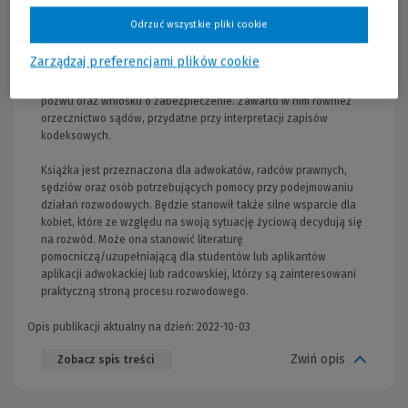
postępowania, aż do rozstrzygnięcia, czyli wyroku wraz z
Odrzuć wszystkie pliki cookie
omówieniem jego elementów i dalszych możliwych działań
związanych np. z majątkiem wspólnym stron.
Zarządzaj preferencjami plików cookie
Opracowanie zostało wzbogacone o przykładowe zapisy petitum
pozwu oraz wniosku o zabezpieczenie. Zawarto w nim również
orzecznictwo sądów, przydatne przy interpretacji zapisów
kodeksowych.
Książka jest przeznaczona dla adwokatów, radców prawnych,
sędziów oraz osób potrzebujących pomocy przy podejmowaniu
działań rozwodowych. Będzie stanowił także silne wsparcie dla
kobiet, które ze względu na swoją sytuację życiową decydują się
na rozwód. Może ona stanowić literaturę
pomocniczą/uzupełniającą dla studentów lub aplikantów
aplikacji adwokackiej lub radcowskiej, którzy są zainteresowani
praktyczną stroną procesu rozwodowego.
Opis publikacji aktualny na dzień: 2022-10-03
Zwiń opis
Zobacz spis treści