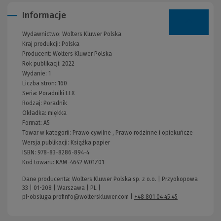
Informacje
Wydawnictwo:
Wolters Kluwer Polska
Kraj produkcji: Polska
Producent:
Wolters Kluwer Polska
Rok publikacji:
2022
Wydanie:
1
Liczba stron:
160
Seria:
Poradniki LEX
Rodzaj:
Poradnik
Okładka:
miękka
Format:
A5
Towar w kategorii:
Prawo cywilne
,
Prawo rodzinne i opiekuńcze
Wersja publikacji:
Książka papier
ISBN:
978-83-8286-894-4
Kod towaru:
KAM-4642 W01Z01
Dane producenta: Wolters Kluwer Polska sp. z o.o. | Przyokopowa
33 | 01-208 | Warszawa | PL |
pl-obsluga.profinfo@wolterskluwer.com
|
+48 801 04 45 45