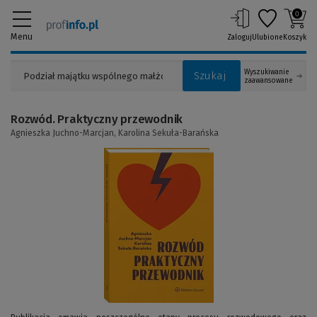
0
Menu
Zaloguj
Ulubione
Koszyk
Wyszukiwanie
Szukaj
zaawansowane
Rozwód. Praktyczny przewodnik
Agnieszka Juchno-Marcjan,
Karolina Sekuła-Barańska
(Link
do
innej
strony)