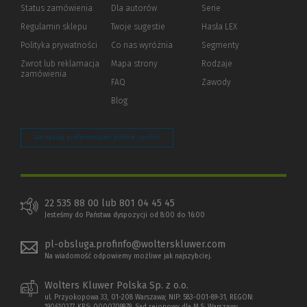
Status zamówienia
Dla autorów
(Nowe
(Link
Serie
okno)
do
Regulamin sklepu
Twoje sugestie
Hasła LEX
innej
strony)
Polityka prywatności
(Nowe
(Link
Co nas wyróżnia
Segmenty
okno)
do
Zwrot lub reklamacja
Mapa strony
Rodzaje
innej
zamówienia
strony)
FAQ
Zawody
Blog
Zarządzaj preferencjami plików cookie
22 535 88 00 lub 801 04 45 45
Jesteśmy do Państwa dyspozycji od 8:00 do 16:00
pl-obsluga.profinfo@wolterskluwer.com
Na wiadomość odpowiemy możliwe jak najszybciej.
Wolters Kluwer Polska Sp. z o.o.
ul. Przyokopowa 33, 01-208 Warszawa; NIP: 583-001-89-31, REGON: