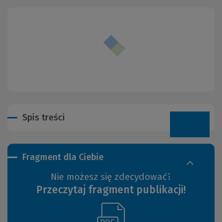
Spis treści
Fragment dla Ciebie
Nie możesz się zdecydować?
Przeczytaj fragment publikacji!
(Link
(Nowe
do