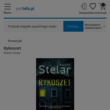
0
Menu
Zaloguj
Ulubione
Koszyk
Wyszukiwanie
Szukaj
zaawansowane
Promocja!
Rykoszet
Marek Stelar
(Link
do
innej
strony)