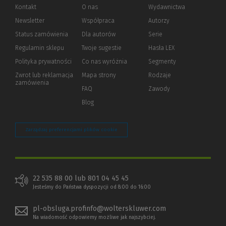
Kontakt
O nas
Wydawnictwa
Newsletter
Współpraca
Autorzy
Status zamówienia
Dla autorów
(Nowe
(Link
Serie
okno)
do
Regulamin sklepu
Twoje sugestie
Hasła LEX
innej
strony)
Polityka prywatności
(Nowe
(Link
Co nas wyróżnia
Segmenty
okno)
do
Zwrot lub reklamacja
Mapa strony
Rodzaje
innej
zamówienia
strony)
FAQ
Zawody
Blog
Zarządzaj preferencjami plików cookie
22 535 88 00 lub 801 04 45 45
Jesteśmy do Państwa dyspozycji od 8:00 do 16:00
pl-obsluga.profinfo@wolterskluwer.com
Na wiadomość odpowiemy możliwe jak najszybciej.