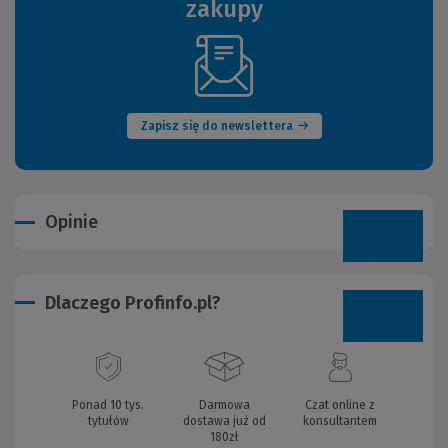
zakupy
(Nowe
okno)
Zapisz się do newslettera
Opinie
Dlaczego Profinfo.pl?
Ponad 10 tys.
Darmowa
Czat online z
tytułów
dostawa już od
konsultantem
180zł