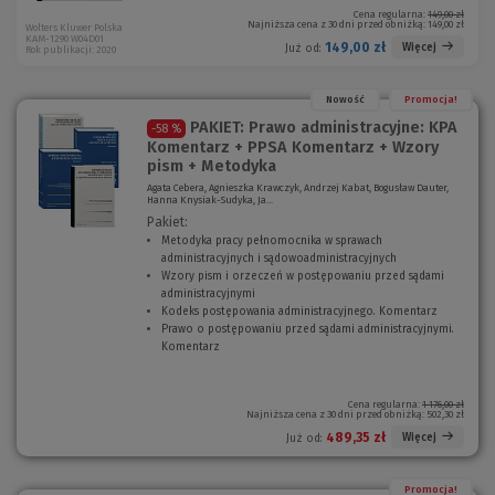
Cena regularna:
149,00 zł
Najniższa cena z 30 dni przed obniżką:
149,00 zł
Wolters Kluwer Polska
KAM-1290 W04D01
149,00 zł
Więcej
Już od:
Rok publikacji: 2020
Nowość
Promocja!
PAKIET: Prawo administracyjne: KPA
-58 %
Komentarz + PPSA Komentarz + Wzory
pism + Metodyka
Agata Cebera, Agnieszka Krawczyk, Andrzej Kabat, Bogusław Dauter,
Hanna Knysiak-Sudyka, Ja...
Pakiet:
Metodyka pracy pełnomocnika w sprawach
administracyjnych i sądowoadministracyjnych
(
Wzory pism i orzeczeń w postępowaniu przed sądami
N
administracyjnymi
(
o
Kodeks postępowania administracyjnego. Komentarz
N
w
(
Prawo o postępowaniu przed sądami administracyjnymi.
o
e
N
Komentarz
(
w
o
o
N
e
k
w
o
o
n
e
w
k
o
o
Cena regularna:
1 176,00 zł
Najniższa cena z 30 dni przed obniżką:
502,30 zł
e
n
)
k
o
o
n
489,35 zł
Więcej
Już od:
k
)
o
n
)
o
Promocja!