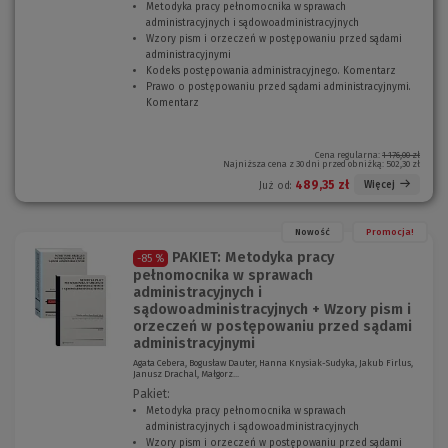
Metodyka pracy pełnomocnika w sprawach
administracyjnych i sądowoadministracyjnych
(
Wzory pism i orzeczeń w postępowaniu przed sądami
N
administracyjnymi
(
o
Kodeks postępowania administracyjnego. Komentarz
N
w
(
Prawo o postępowaniu przed sądami administracyjnymi.
o
e
N
Komentarz
(
w
o
o
N
e
k
w
o
o
n
e
w
k
o
o
Cena regularna:
1 176,00 zł
Najniższa cena z 30 dni przed obniżką:
502,30 zł
e
n
)
k
o
o
n
489,35 zł
Więcej
Już od:
k
)
o
n
)
o
Nowość
Promocja!
)
PAKIET: Metodyka pracy
-85 %
pełnomocnika w sprawach
administracyjnych i
sądowoadministracyjnych + Wzory pism i
orzeczeń w postępowaniu przed sądami
administracyjnymi
Agata Cebera, Bogusław Dauter, Hanna Knysiak-Sudyka, Jakub Firlus,
Janusz Drachal, Małgorz...
Pakiet:
Metodyka pracy pełnomocnika w sprawach
administracyjnych i sądowoadministracyjnych
(
Wzory pism i orzeczeń w postępowaniu przed sądami
N