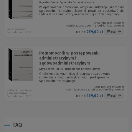
Bogusław Dauter, Agnieszka Dauter-Kozłowska
W opracowaniu omówiono wszystkie instytucje procedury
sądowoadministracyjnej, którymi powinien posługiwać się
sędzia sądu administracyjnego w swojej codziennej pracy.
Cena regularna:
259,00 zł
Najniższa cena z 30 dni przed obniżką:
259,00 zł
NEX-0193 W07P01
259,00 zł
Więcej
Już od:
Rok publikacji: 2023
Pełnomocnik w postępowaniu
administracyjnym i
sądowoadministracyjnym
Agata Cebera, Jakub Firlus, Hanna Knysiak-Sudyka
Omówienie najważniejszych etapów postępowania
administracyjnego jurysdykcyjnego i postępowania
sądowoadministracyjnego.
Cena regularna:
169,00 zł
Najniższa cena z 30 dni przed obniżką:
169,00 zł
Wolters Kluwer Polska
KAM-3898 W01P01
169,00 zł
Więcej
Już od:
Rok publikacji: 2020
FAQ