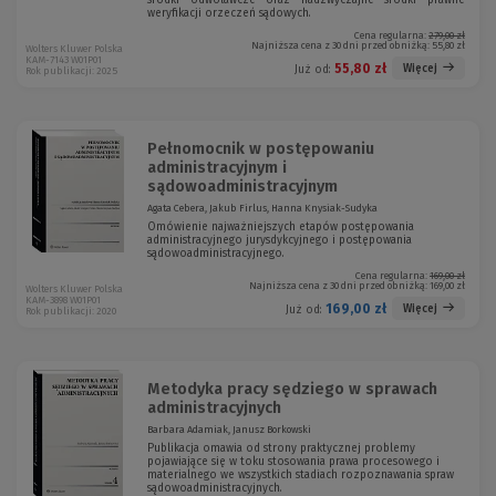
środki odwoławcze oraz nadzwyczajne środki prawne
weryfikacji orzeczeń sądowych.
Cena regularna:
279,00 zł
Najniższa cena z 30 dni przed obniżką:
55,80 zł
Wolters Kluwer Polska
KAM-7143 W01P01
55,80 zł
Więcej
Już od:
Rok publikacji: 2025
Pełnomocnik w postępowaniu
administracyjnym i
sądowoadministracyjnym
Agata Cebera, Jakub Firlus, Hanna Knysiak-Sudyka
Omówienie najważniejszych etapów postępowania
administracyjnego jurysdykcyjnego i postępowania
sądowoadministracyjnego.
Cena regularna:
169,00 zł
Najniższa cena z 30 dni przed obniżką:
169,00 zł
Wolters Kluwer Polska
KAM-3898 W01P01
169,00 zł
Więcej
Już od:
Rok publikacji: 2020
Metodyka pracy sędziego w sprawach
administracyjnych
Barbara Adamiak, Janusz Borkowski
Publikacja omawia od strony praktycznej problemy
pojawiające się w toku stosowania prawa procesowego i
materialnego we wszystkich stadiach rozpoznawania spraw
sądowoadministracyjnych.