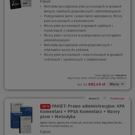
Pakiet:
Metodyka sporządzania pism procesowych w sprawach
karnych, cywilnych, gospodarczych i administracyjnych
(
Postępowanie karne i prawo karne wykonawcze. Wzory
N
pism procesowych z komentarzem
(
o
Wzory pism procesowych w sprawach cywilnych i
N
w
rejestrowych z objaśnieniami
(
o
e
Wzory pism i orzeczeń w postępowaniu przed sądami
N
w
o
administracyjnymi
(
o
e
k
Metodyka sporządzania umów gospodarczych +
N
w
o
n
edytowalne wzory do pobrania
o
e
(
k
o
Wzory pism procesowych i nieprocesowych w sprawach
w
o
N
n
)
rodzinnych i opiekuńczych z objaśnieniami
e
k
o
o
(
o
n
w
)
N
k
o
e
o
n
)
o
w
Cena regularna:
1 664,00 zł
Najniższa cena z 30 dni przed obniżką:
929,00 zł
o
k
e
)
n
o
682,49 zł
Więcej
Już od:
o
k
)
n
o
Nowość
Promocja!
)
PAKIET: Prawo administracyjne: KPA
-58 %
Komentarz + PPSA Komentarz + Wzory
pism + Metodyka
Agata Cebera, Agnieszka Krawczyk, Andrzej Kabat, Bogusław Dauter,
Hanna Knysiak-Sudyka, Ja...
Pakiet: