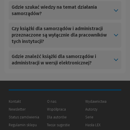
Gdzie szukać wiedzy na temat działania
samorządów?
Czy książki dla samorządów i administracji
przeznaczone są wyłącznie dla pracowników
tych instytucji?
Gdzie znaleźć książki dla samorządów i
administracji w wersji elektronicznej?
Kontakt
O nas
Wydawnictwa
Newsletter
Współpraca
Autorzy
Status zamówienia
Dla autorów
(Nowe
(Link
Serie
okno)
do
Regulamin sklepu
Twoje sugestie
Hasła LEX
innej