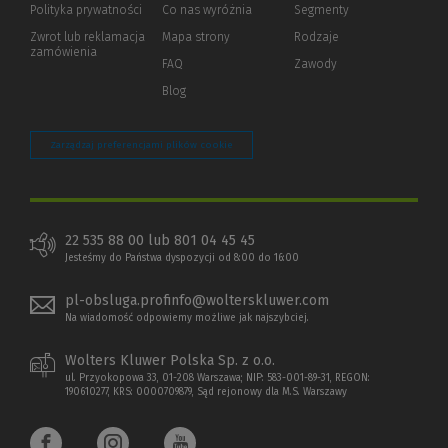
strony)
Polityka prywatności
(Nowe
(Link
Co nas wyróżnia
Segmenty
okno)
do
Zwrot lub reklamacja
Mapa strony
Rodzaje
innej
zamówienia
strony)
FAQ
Zawody
Blog
Zarządzaj preferencjami plików cookie
22 535 88 00 lub 801 04 45 45
Jesteśmy do Państwa dyspozycji od 8:00 do 16:00
pl-obsluga.profinfo@wolterskluwer.com
Na wiadomość odpowiemy możliwe jak najszybciej.
Wolters Kluwer Polska Sp. z o.o.
ul. Przyokopowa 33, 01-208 Warszawa; NIP: 583-001-89-31, REGON:
190610277, KRS: 0000709879, Sąd rejonowy dla M.S. Warszawy