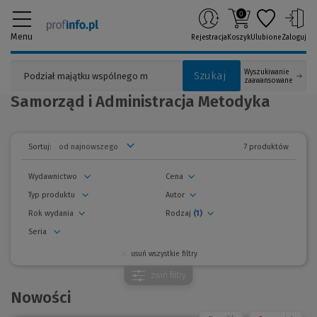
0
Menu
Rejestracja
Koszyk
Ulubione
Zaloguj
Wyszukiwanie
Szukaj
zaawansowane
Samorząd i Administracja Metodyka
7 produktów
Sortuj:
Wydawnictwo
Cena
Typ produktu
Autor
Rok wydania
Rodzaj
(1)
Seria
usuń wszystkie filtry
zwiń
filtry
Nowości