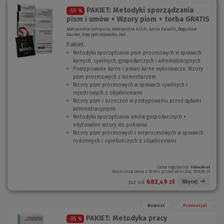
)
PAKIET: Metodyki sporządzania
-59 %
pism i umów + Wzory pism + torba GRATIS
Aleksandra Cempura, Aleksandra Klich, Anna Kasolik, Bogusław
Dauter, Ewa Jędrzejewska, Hel...
Pakiet:
Metodyka sporządzania pism procesowych w sprawach
karnych, cywilnych, gospodarczych i administracyjnych
(
Postępowanie karne i prawo karne wykonawcze. Wzory
N
pism procesowych z komentarzem
(
o
Wzory pism procesowych w sprawach cywilnych i
N
w
rejestrowych z objaśnieniami
(
o
e
Wzory pism i orzeczeń w postępowaniu przed sądami
N
w
o
administracyjnymi
(
o
e
k
Metodyka sporządzania umów gospodarczych +
N
w
o
n
edytowalne wzory do pobrania
o
e
(
k
o
Wzory pism procesowych i nieprocesowych w sprawach
w
o
N
n
)
rodzinnych i opiekuńczych z objaśnieniami
e
k
o
o
(
o
n
w
)
N
k
o
e
o
n
)
o
w
Cena regularna:
1 664,00 zł
Najniższa cena z 30 dni przed obniżką:
929,00 zł
o
k
e
)
n
o
682,49 zł
Więcej
Już od:
o
k
)
n
o
Nowość
Promocja!
)
PAKIET: Metodyka pracy
-85 %