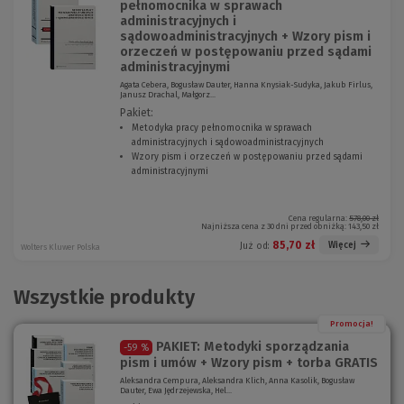
pełnomocnika w sprawach
administracyjnych i
sądowoadministracyjnych + Wzory pism i
orzeczeń w postępowaniu przed sądami
administracyjnymi
Agata Cebera, Bogusław Dauter, Hanna Knysiak-Sudyka, Jakub Firlus,
Janusz Drachal, Małgorz...
Pakiet:
Metodyka pracy pełnomocnika w sprawach
administracyjnych i sądowoadministracyjnych
(
Wzory pism i orzeczeń w postępowaniu przed sądami
N
administracyjnymi
(
o
N
w
o
e
w
o
Cena regularna:
578,00 zł
Najniższa cena z 30 dni przed obniżką:
143,50 zł
e
k
o
n
85,70 zł
Więcej
Już od:
Wolters Kluwer Polska
k
o
n
)
o
Wszystkie produkty
)
Promocja!
PAKIET: Metodyki sporządzania
-59 %
pism i umów + Wzory pism + torba GRATIS
Aleksandra Cempura, Aleksandra Klich, Anna Kasolik, Bogusław
Dauter, Ewa Jędrzejewska, Hel...