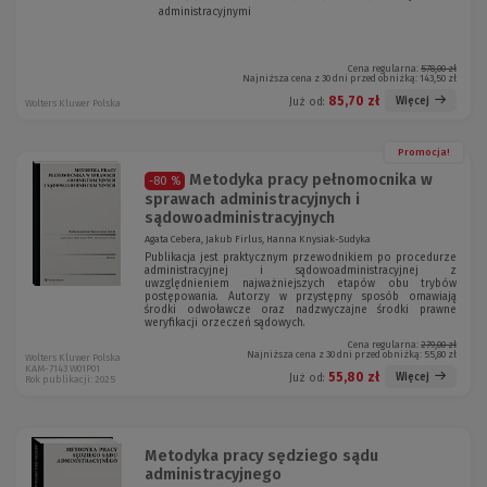
administracyjnymi
(
o
N
w
o
e
w
o
Cena regularna:
578,00 zł
Najniższa cena z 30 dni przed obniżką:
143,50 zł
e
k
o
n
85,70 zł
Więcej
Już od:
Wolters Kluwer Polska
k
o
n
)
o
Promocja!
)
Metodyka pracy pełnomocnika w
-80 %
sprawach administracyjnych i
sądowoadministracyjnych
Agata Cebera, Jakub Firlus, Hanna Knysiak-Sudyka
Publikacja jest praktycznym przewodnikiem po procedurze
administracyjnej i sądowoadministracyjnej z
uwzględnieniem najważniejszych etapów obu trybów
postępowania. Autorzy w przystępny sposób omawiają
środki odwoławcze oraz nadzwyczajne środki prawne
weryfikacji orzeczeń sądowych.
Cena regularna:
279,00 zł
Najniższa cena z 30 dni przed obniżką:
55,80 zł
Wolters Kluwer Polska
KAM-7143 W01P01
55,80 zł
Więcej
Już od:
Rok publikacji: 2025
Metodyka pracy sędziego sądu
administracyjnego