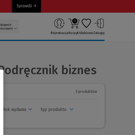
0
ukiwanie
ansowane
Rejestracja
Koszyk
Ulubione
Zaloguj
Podręcznik biznes
3 produktów
Rok wydania
Typ produktu