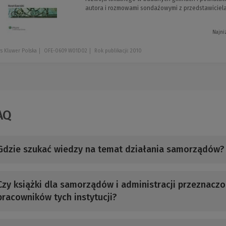
autora i rozmowami sondażowymi z przedstawiciela
Najni
s Kluwer Polska
OFE-0609 W01D02
Rok publikacji: 2010
AQ
Gdzie szukać wiedzy na temat działania samorządów?
Czy książki dla samorządów i administracji przeznaczo
pracowników tych instytucji?