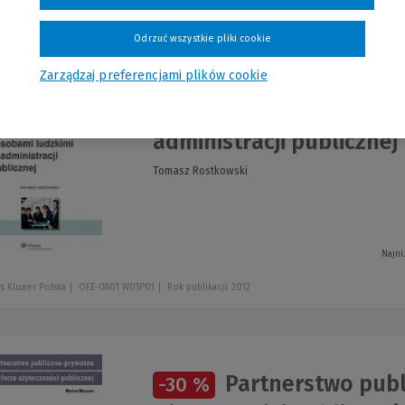
szystkie produkty
Odrzuć wszystkie pliki cookie
Zarządzaj preferencjami plików cookie
Strategiczne zarządzani
administracji publicznej
Tomasz Rostkowski
Najni
s Kluwer Polska
OFE-0801 W01P01
Rok publikacji: 2012
Partnerstwo publ
-30 %