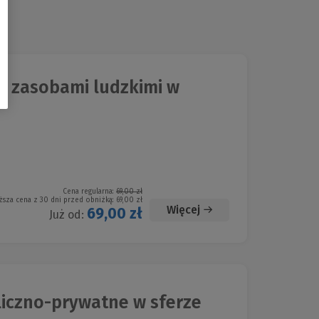
e zasobami ludzkimi w
Cena regularna:
69,00 zł
ższa cena z 30 dni przed obniżką:
69,00 zł
Więcej
69,00 zł
Już od:
iczno-prywatne w sferze