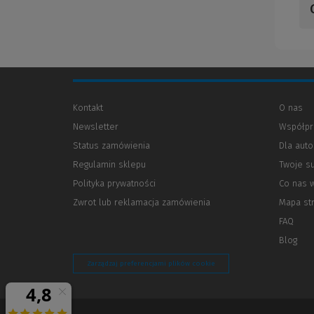
Kontakt
O nas
Newsletter
Współpr
Status zamówienia
Dla aut
Regulamin sklepu
Twoje s
Polityka prywatności
(Nowe
(Link
Co nas 
okno)
do
Zwrot lub reklamacja zamówienia
Mapa st
innej
strony)
FAQ
Blog
Zarządzaj preferencjami plików cookie