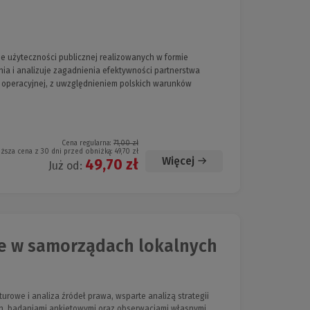
ze użyteczności publicznej realizowanych w formie
ia i analizuje zagadnienia efektywności partnerstwa
y operacyjnej, z uwzględnieniem polskich warunków
Cena regularna:
71,00 zł
iższa cena z 30 dni przed obniżką:
49,70 zł
Więcej
49,70 zł
Już od:
ne w samorządach lokalnych
turowe i analiza źródeł prawa, wsparte analizą strategii
h, badaniami ankietowymi oraz obserwacjami własnymi