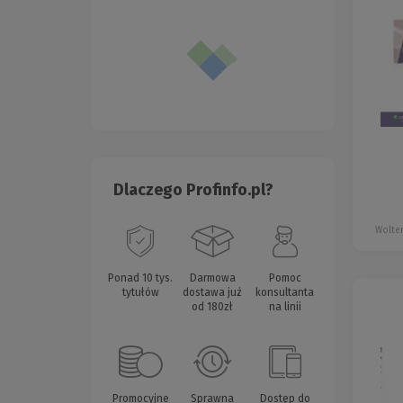
Dlaczego Profinfo.pl?
Wolter
Ponad 10 tys.
Darmowa
Pomoc
tytułów
dostawa już
konsultanta
od 180zł
na linii
Promocyjne
Sprawna
Dostęp do