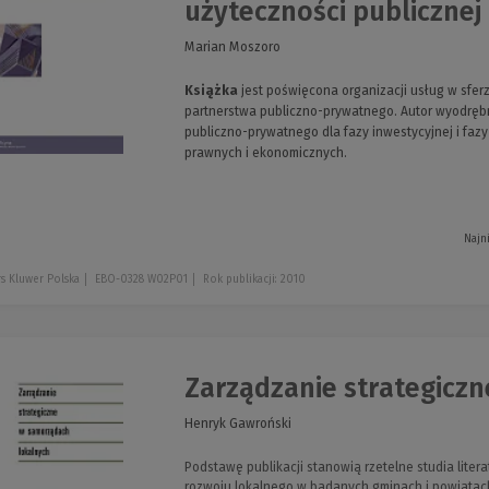
użyteczności publicznej
Marian Moszoro
Książka
jest poświęcona organizacji usług w sfer
partnerstwa publiczno-prywatnego. Autor wyodrębn
publiczno-prywatnego dla fazy inwestycyjnej i faz
prawnych i ekonomicznych.
Najn
s Kluwer Polska
EBO-0328 W02P01
Rok publikacji: 2010
Zarządzanie strategicz
Henryk Gawroński
Podstawę publikacji stanowią rzetelne studia litera
rozwoju lokalnego w badanych gminach i powiatac