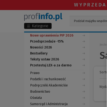
Kategorie
Nowe uprawnienia PIP 2026
Przedsprzedaże -15%
Jeste
Nowości 2026
S
Bestsellery
Teksty ustaw 2026
Przetestuj LEX-a za darmo
(Nowe
(Link
okno)
do
Sortu
Prawo
innej
strony)
Podatki i rachunkowość
Podręczniki Akademickie
Wyd
Budownictwo
Oświata
Samorząd i Administracja