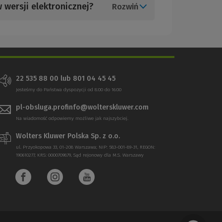
 wersji elektronicznej?
Rozwiń
22 535 88 00 lub 801 04 45 45
Jesteśmy do Państwa dyspozycji od 8:00 do 16:00
pl-obsluga.profinfo@wolterskluwer.com
Na wiadomość odpowiemy możliwe jak najszybciej.
Wolters Kluwer Polska Sp. z o.o.
ul. Przyokopowa 33, 01-208 Warszawa; NIP: 583-001-89-31, REGON:
190610277, KRS: 0000709879, Sąd rejonowy dla M.S. Warszawy