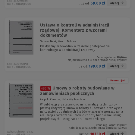
KAM-3476 W01P01
69,00 zł
Więcej
Już od:
Rok publikacji: 2018
Ustawa o kontroli w administracji
rządowej. Komentarz z wzorami
dokumentów
Tomasz Bolek, Marcin Dobruk
Praktyczny przewodnik w zakresie postępowania
kontrolnego w administracji rządowej.
Cena regularna:
199,00 zł
Najniższa cena z 30 dni przed obniżką:
199,00 zł
KAM-3226 W01P01
199,00 zł
Więcej
Już od:
Rok publikacji: 2017
Promocja!
Umowy o roboty budowlane w
-30 %
zamówieniach publicznych
Leopold Kruszka, Lidia Więcław-Bator
W publikacji przedstawiono m.in.: analizę techniczno-
prawną dotyczącą umów o roboty budowlane oraz wykaz
najczęściej popełnianych błędów w zakresie sporządzania,
realizacji i rozliczania umów o roboty budowlane, usług
projektowych i usług nadzoru inwestorskiego.
Cena regularna:
153,00 zł
Najniższa cena z 30 dni przed obniżką:
107,10 zł
Wolters Kluwer Polska
107,10 zł
Więcej
Już od:
Rok publikacji: 2017