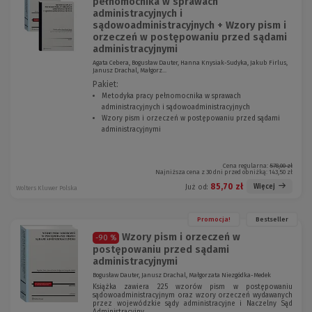
pełnomocnika w sprawach
administracyjnych i
sądowoadministracyjnych + Wzory pism i
orzeczeń w postępowaniu przed sądami
administracyjnymi
Agata Cebera, Bogusław Dauter, Hanna Knysiak-Sudyka, Jakub Firlus,
Janusz Drachal, Małgorz...
Pakiet:
Metodyka pracy pełnomocnika w sprawach
administracyjnych i sądowoadministracyjnych
(
Wzory pism i orzeczeń w postępowaniu przed sądami
N
administracyjnymi
(
o
N
w
o
e
w
o
Cena regularna:
578,00 zł
Najniższa cena z 30 dni przed obniżką:
143,50 zł
e
k
o
n
85,70 zł
Więcej
Już od:
Wolters Kluwer Polska
k
o
n
)
o
Promocja!
Bestseller
)
Wzory pism i orzeczeń w
-90 %
postępowaniu przed sądami
administracyjnymi
Bogusław Dauter, Janusz Drachal, Małgorzata Niezgódka-Medek
Książka zawiera 225 wzorów pism w postępowaniu
sądowoadministracyjnym oraz wzory orzeczeń wydawanych
przez wojewódzkie sądy administracyjne i Naczelny Sąd