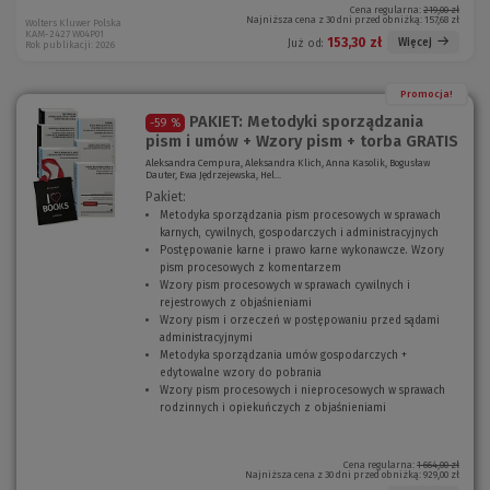
Cena regularna:
219,00 zł
Najniższa cena z 30 dni przed obniżką:
157,68 zł
Wolters Kluwer Polska
KAM-2427 W04P01
153,30 zł
Więcej
Już od:
Rok publikacji: 2026
Promocja!
PAKIET: Metodyki sporządzania
-59 %
pism i umów + Wzory pism + torba GRATIS
Aleksandra Cempura, Aleksandra Klich, Anna Kasolik, Bogusław
Dauter, Ewa Jędrzejewska, Hel...
Pakiet:
Metodyka sporządzania pism procesowych w sprawach
karnych, cywilnych, gospodarczych i administracyjnych
(
Postępowanie karne i prawo karne wykonawcze. Wzory
N
pism procesowych z komentarzem
(
o
Wzory pism procesowych w sprawach cywilnych i
N
w
rejestrowych z objaśnieniami
(
o
e
Wzory pism i orzeczeń w postępowaniu przed sądami
N
w
o
administracyjnymi
(
o
e
k
Metodyka sporządzania umów gospodarczych +
N
w
o
n
edytowalne wzory do pobrania
o
e
(
k
o
Wzory pism procesowych i nieprocesowych w sprawach
w
o
N
n
)
rodzinnych i opiekuńczych z objaśnieniami
e
k
o
o
(
o
n
w
)
N
k
o
e
o
n
)
o
w
Cena regularna:
1 664,00 zł
Najniższa cena z 30 dni przed obniżką:
929,00 zł
o
k
e