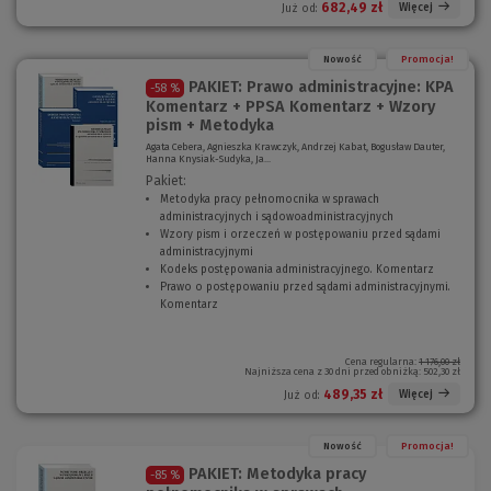
)
n
o
682,49 zł
Więcej
Już od:
o
k
)
n
o
Nowość
Promocja!
)
PAKIET: Prawo administracyjne: KPA
-58 %
Komentarz + PPSA Komentarz + Wzory
pism + Metodyka
Agata Cebera, Agnieszka Krawczyk, Andrzej Kabat, Bogusław Dauter,
Hanna Knysiak-Sudyka, Ja...
Pakiet:
Metodyka pracy pełnomocnika w sprawach
administracyjnych i sądowoadministracyjnych
(
Wzory pism i orzeczeń w postępowaniu przed sądami
N
administracyjnymi
(
o
Kodeks postępowania administracyjnego. Komentarz
N
w
(
Prawo o postępowaniu przed sądami administracyjnymi.
o
e
N
Komentarz
(
w
o
o
N
e
k
w
o
o
n
e
w
k
o
o
Cena regularna:
1 176,00 zł
Najniższa cena z 30 dni przed obniżką:
502,30 zł
e
n
)
k
o
o
n
489,35 zł
Więcej
Już od:
k
)
o
n
)
o
Nowość
Promocja!
)
PAKIET: Metodyka pracy
-85 %