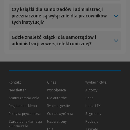
Czy książki dla samorządów i administracji
przeznaczone są wyłącznie dla pracowników
tych instytucji?
Gdzie znaleźć książki dla samorządów i
administracji w wersji elektronicznej?
Kontakt
O nas
Wydawnictwa
Newsletter
Współpraca
Autorzy
Status zamówienia
Dla autorów
(Nowe
(Link
Serie
okno)
do
Regulamin sklepu
Twoje sugestie
Hasła LEX
innej
strony)
Polityka prywatności
(Nowe
(Link
Co nas wyróżnia
Segmenty
okno)
do
Zwrot lub reklamacja
Mapa strony
Rodzaje
innej
zamówienia
strony)
FAQ
Zawody