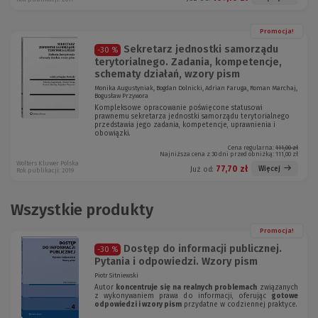
Promocja!
Sekretarz jednostki samorządu
-30 %
terytorialnego. Zadania, kompetencje,
schematy działań, wzory pism
Monika Augustyniak, Bogdan Dolnicki, Adrian Faruga, Roman Marchaj,
Bogusław Przywora
Kompleksowe opracowanie poświęcone statusowi
prawnemu sekretarza jednostki samorządu terytorialnego
przedstawia jego zadania, kompetencje, uprawnienia i
obowiązki.
Cena regularna:
111,00 zł
Najniższa cena z 30 dni przed obniżką:
111,00 zł
Wolters Kluwer Polska
77,70 zł
Więcej
Już od:
Rok publikacji: 2019
Wszystkie produkty
Promocja!
Dostęp do informacji publicznej.
-30 %
Pytania i odpowiedzi. Wzory pism
Piotr Sitniewski
Autor
koncentruje się na realnych problemach
związanych
z wykonywaniem prawa do informacji, oferując
gotowe
odpowiedzi i wzory pism
przydatne w codziennej praktyce.