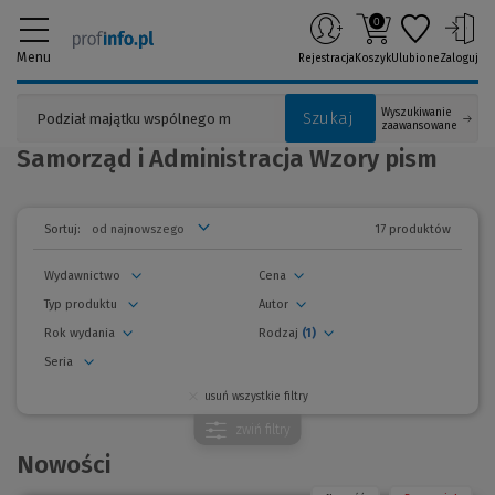
0
Menu
Rejestracja
Koszyk
Ulubione
Zaloguj
Wyszukiwanie
Szukaj
zaawansowane
Samorząd i Administracja Wzory pism
17 produktów
Sortuj:
Wydawnictwo
Cena
Typ produktu
Autor
Rok wydania
Rodzaj
(1)
Seria
usuń wszystkie filtry
zwiń
filtry
Nowości