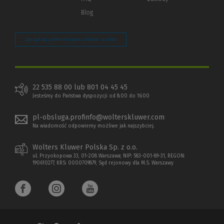
Blog
Zarządzaj preferencjami plików cookie
22 535 88 00 lub 801 04 45 45
Jesteśmy do Państwa dyspozycji od 8:00 do 16:00
pl-obsluga.profinfo@wolterskluwer.com
Na wiadomość odpowiemy możliwe jak najszybciej.
Wolters Kluwer Polska Sp. z o.o.
ul. Przyokopowa 33, 01-208 Warszawa; NIP: 583-001-89-31, REGON:
190610277, KRS: 0000709879, Sąd rejonowy dla M.S. Warszawy