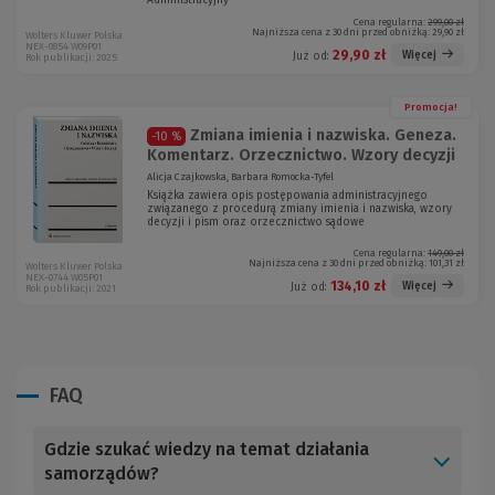
Administracyjny
Cena regularna:
299,00 zł
Najniższa cena z 30 dni przed obniżką:
29,90 zł
Wolters Kluwer Polska
NEX-0854 W09P01
29,90 zł
Więcej
Już od:
Rok publikacji: 2025
Promocja!
Zmiana imienia i nazwiska. Geneza.
-10 %
Komentarz. Orzecznictwo. Wzory decyzji
Alicja Czajkowska, Barbara Romocka-Tyfel
Książka zawiera opis postępowania administracyjnego
związanego z procedurą zmiany imienia i nazwiska, wzory
decyzji i pism oraz orzecznictwo sądowe
Cena regularna:
149,00 zł
Najniższa cena z 30 dni przed obniżką:
101,31 zł
Wolters Kluwer Polska
NEX-0744 W05P01
134,10 zł
Więcej
Już od:
Rok publikacji: 2021
FAQ
Gdzie szukać wiedzy na temat działania
samorządów?