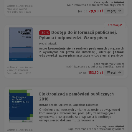
Cena regularna:
299,00 zł
Najniższa cena z 30 dni przed obniżką:
29,90 zł
Wolters Kluwer Polska
NEX-0854 W09P01
29,90 zł
Więcej
Już od:
Rok publikacji: 2025
Promocja!
Dostęp do informacji publicznej.
-30 %
Pytania i odpowiedzi. Wzory pism
Piotr Sitniewski
Autor
koncentruje się na realnych problemach
związanych
z wykonywaniem prawa do informacji, oferując
gotowe
odpowiedzi i wzory pism
przydatne w codziennej praktyce.
Cena regularna:
219,00 zł
Najniższa cena z 30 dni przed obniżką:
157,68 zł
Wolters Kluwer Polska
KAM-2427 W04P01
153,30 zł
Więcej
Już od:
Rok publikacji: 2026
Elektronizacja zamówień publicznych
2018
Justyna Andała-Sępkowska, Magdalena Falkowska
Omówienie najnowszych zmian w zakresie obowiązkowej
komunikacji elektronicznej
pomiędzy zamawiającym a
wykonawcą oraz sposobu sporządzania jednolitego
europejskiego dokumentu zamówienia.
Cena regularna:
69,00 zł
Najniższa cena z 30 dni przed obniżką:
69,00 zł
Wolters Kluwer Polska