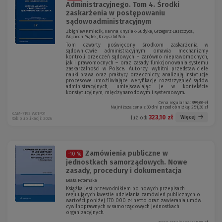
Administracyjnego. Tom 4. Środki
zaskarżenia w postępowaniu
sądowoadministracyjnym
Zbigniew Kmiecik, Hanna Knysiak-Sudyka, Grzegorz Łaszczyca,
Wojciech Piątek, Krzysztof Sob...
Tom czwarty poświęcony środkom zaskarżenia w
sądownictwie administracyjnym omawia mechanizmy
kontroli orzeczeń sądowych – zarówno nieprawomocnych,
jak i prawomocnych – oraz zasady funkcjonowania systemu
zaskarżalności w Polsce. Autorzy, wybitni przedstawiciele
nauki prawa oraz praktycy orzeczniczy, analizują instytucje
procesowe umożliwiające weryfikację rozstrzygnięć sądów
administracyjnych, umiejscawiając je w kontekście
konstytucyjnym, międzynarodowym i systemowym.
Cena regularna:
359,00 zł
Najniższa cena z 30 dni przed obniżką:
251,30 zł
KAM-7192 W01P01
323,10 zł
Więcej
Już od:
Rok publikacji: 2026
Zamówienia publiczne w
-10 %
jednostkach samorządowych. Nowe
zasady, procedury i dokumentacja
Beata Potemska
Książka jest przewodnikiem po nowych przepisach
regulujących kwestie udzielania zamówień publicznych o
wartości poniżej 170 000 zł netto oraz zawierania umów
cywilnoprawnych w samorządowych jednostkach
organizacyjnych.