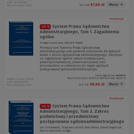
KAM-7077 W01D01
67,60 zł
Więcej
Już od:
Rok publikacji: 2025
Promocja!
System Prawa Sądownictwa
-60 %
Administracyjnego, Tom 1. Zagadnienia
ogólne
Grzegorz Łaszczyca, Wojciech Piątek
Pierwszy tom Systemu Prawa Sądownictwa
Administracyjnego jest punktem odniesienia dla dalszych
badań o istocie sądownictwa administracyjnego. Obejmuje
on zagadnienia ogólne: natury konstytucyjnej,
prawnoporównawczej, prawnoustrojowej oraz
proceduralnej, w odniesieniu do zasad ogólnych
postępowania sądowoadministracyjnego.
Cena regularna:
249,00 zł
Najniższa cena z 30 dni przed obniżką:
169,32 zł
Wolters Kluwer Polska
KAM-4645 W01P01
99,60 zł
Więcej
Już od:
Rok publikacji: 2023
Promocja!
System Prawa Sądownictwa
-40 %
Administracyjnego, Tom 2. Zakres
podmiotowy i przedmiotowy
postępowania sądowoadministracyjnego
Jan Chmielewski, Zbigniew Czarnik, Piotr Dobosz, Dawid Gregorczyk,
Marcin Kamiński, Grzego...