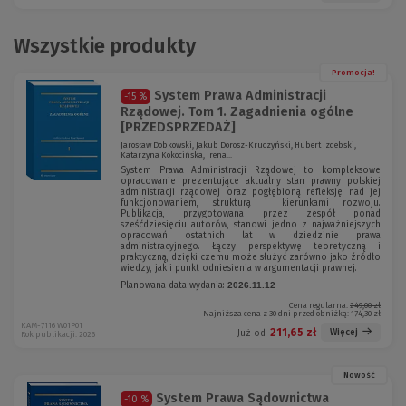
Wszystkie produkty
Promocja!
System Prawa Administracji
-15 %
Rządowej. Tom 1. Zagadnienia ogólne
[PRZEDSPRZEDAŻ]
Jarosław Dobkowski, Jakub Dorosz-Kruczyński, Hubert Izdebski,
Katarzyna Kokocińska, Irena...
System Prawa Administracji Rządowej to kompleksowe
opracowanie prezentujące aktualny stan prawny polskiej
administracji rządowej oraz pogłębioną refleksję nad jej
funkcjonowaniem, strukturą i kierunkami rozwoju.
Publikacja, przygotowana przez zespół ponad
sześćdziesięciu autorów, stanowi jedno z najważniejszych
opracowań ostatnich lat w dziedzinie prawa
administracyjnego. Łączy perspektywę teoretyczną i
praktyczną, dzięki czemu może służyć zarówno jako źródło
wiedzy, jak i punkt odniesienia w argumentacji prawnej.
Planowana data wydania:
2026.11.12
Cena regularna:
249,00 zł
Najniższa cena z 30 dni przed obniżką:
174,30 zł
KAM-7116 W01P01
211,65 zł
Więcej
Już od:
Rok publikacji: 2026
Nowość
System Prawa Sądownictwa
-10 %