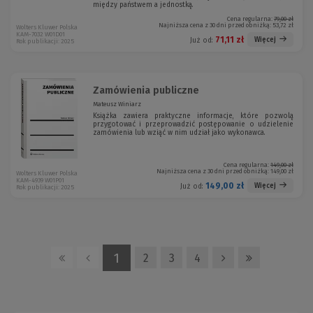
między państwem a jednostką.
Cena regularna:
79,00 zł
Najniższa cena z 30 dni przed obniżką:
53,72 zł
Wolters Kluwer Polska
KAM-7032 W01D01
71,11 zł
Więcej
Już od:
Rok publikacji: 2025
Zamówienia publiczne
Mateusz Winiarz
Książka zawiera praktyczne informacje, które pozwolą
przygotować i przeprowadzić postępowanie o udzielenie
zamówienia lub wziąć w nim udział jako wykonawca.
Cena regularna:
149,00 zł
Najniższa cena z 30 dni przed obniżką:
149,00 zł
Wolters Kluwer Polska
KAM-4939 W01P01
149,00 zł
Więcej
Już od:
Rok publikacji: 2025
1
2
3
4