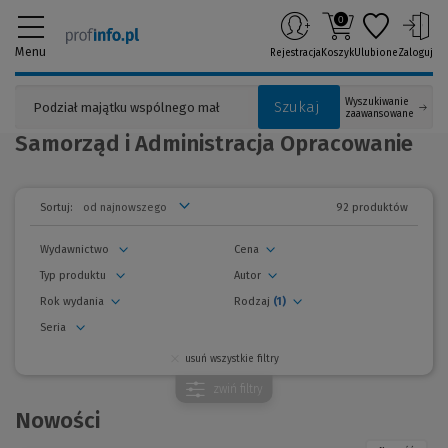
0
Menu
Rejestracja
Koszyk
Ulubione
Zaloguj
Wyszukiwanie
Szukaj
zaawansowane
Samorząd i Administracja Opracowanie
92 produktów
Sortuj:
Wydawnictwo
Cena
Typ produktu
Autor
Rok wydania
Rodzaj
(1)
Seria
usuń wszystkie filtry
zwiń
filtry
Nowości