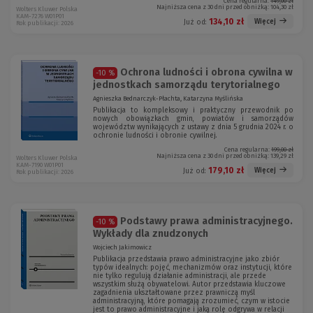
Cena regularna:
149,00 zł
Najniższa cena z 30 dni przed obniżką:
104,30 zł
Wolters Kluwer Polska
KAM-7276 W01P01
134,10 zł
Więcej
Już od:
Rok publikacji: 2026
Ochrona ludności i obrona cywilna w
-10 %
jednostkach samorządu terytorialnego
Agnieszka Bednarczyk-Płachta, Katarzyna Myślińska
Publikacja to kompleksowy i praktyczny przewodnik po
nowych obowiązkach gmin, powiatów i samorządów
województw wynikających z ustawy z dnia 5 grudnia 2024 r. o
ochronie ludności i obronie cywilnej.
Cena regularna:
199,00 zł
Najniższa cena z 30 dni przed obniżką:
139,29 zł
Wolters Kluwer Polska
KAM-7190 W01P01
179,10 zł
Więcej
Już od:
Rok publikacji: 2026
Podstawy prawa administracyjnego.
-10 %
Wykłady dla znudzonych
Wojciech Jakimowicz
Publikacja przedstawia prawo administracyjne jako zbiór
typów idealnych: pojęć, mechanizmów oraz instytucji, które
nie tylko regulują działanie administracji, ale przede
wszystkim służą obywatelowi. Autor przedstawia kluczowe
zagadnienia ukształtowane przez prawniczą myśl
administracyjną, które pomagają zrozumieć, czym w istocie
jest to prawo administracyjne i jaką rolę odgrywa w relacji