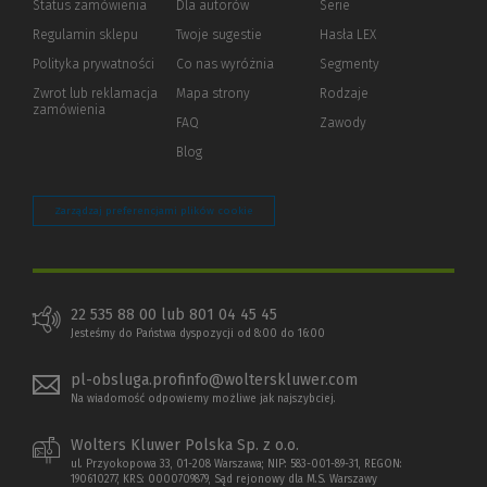
Status zamówienia
Dla autorów
(Nowe
(Link
Serie
okno)
do
Regulamin sklepu
Twoje sugestie
Hasła LEX
innej
strony)
Polityka prywatności
(Nowe
(Link
Co nas wyróżnia
Segmenty
okno)
do
Zwrot lub reklamacja
Mapa strony
Rodzaje
innej
zamówienia
strony)
FAQ
Zawody
Blog
Zarządzaj preferencjami plików cookie
22 535 88 00 lub 801 04 45 45
Jesteśmy do Państwa dyspozycji od 8:00 do 16:00
pl-obsluga.profinfo@wolterskluwer.com
Na wiadomość odpowiemy możliwe jak najszybciej.
Wolters Kluwer Polska Sp. z o.o.
ul. Przyokopowa 33, 01-208 Warszawa; NIP: 583-001-89-31, REGON:
190610277, KRS: 0000709879, Sąd rejonowy dla M.S. Warszawy