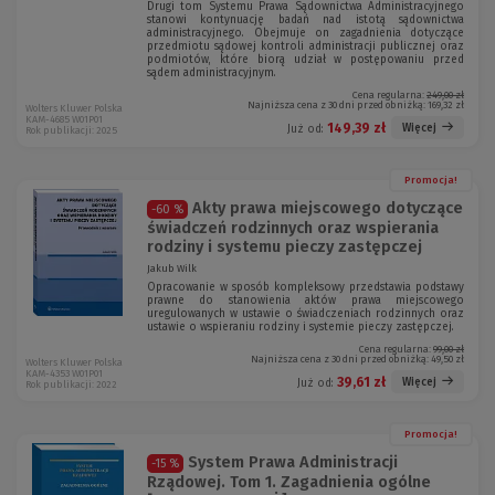
Drugi tom Systemu Prawa Sądownictwa Administracyjnego
stanowi kontynuację badań nad istotą sądownictwa
administracyjnego. Obejmuje on zagadnienia dotyczące
przedmiotu sądowej kontroli administracji publicznej oraz
podmiotów, które biorą udział w postępowaniu przed
sądem administracyjnym.
Cena regularna:
249,00 zł
Najniższa cena z 30 dni przed obniżką:
169,32 zł
Wolters Kluwer Polska
KAM-4685 W01P01
149,39 zł
Więcej
Już od:
Rok publikacji: 2025
Promocja!
Akty prawa miejscowego dotyczące
-60 %
świadczeń rodzinnych oraz wspierania
rodziny i systemu pieczy zastępczej
Jakub Wilk
Opracowanie w sposób kompleksowy przedstawia podstawy
prawne do stanowienia aktów prawa miejscowego
uregulowanych w ustawie o świadczeniach rodzinnych oraz
ustawie o wspieraniu rodziny i systemie pieczy zastępczej.
Cena regularna:
99,00 zł
Najniższa cena z 30 dni przed obniżką:
49,50 zł
Wolters Kluwer Polska
KAM-4353 W01P01
39,61 zł
Więcej
Już od:
Rok publikacji: 2022
Promocja!
System Prawa Administracji
-15 %
Rządowej. Tom 1. Zagadnienia ogólne