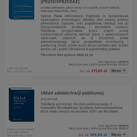
[PRZEDSPRZEDAŻ]
Jarosław Dobkowski, Jakub Dorosz-Kruczyński, Hubert Izdebski,
Katarzyna Kokocińska, Irena...
System Prawa Administracji Rządowej to kompleksowe
opracowanie prezentujące aktualny stan prawny polskiej
administracji rządowej oraz pogłębioną refleksję nad jej
funkcjonowaniem, strukturą i kierunkami rozwoju.
Publikacja, przygotowana przez zespół ponad
sześćdziesięciu autorów, stanowi jedno z najważniejszych
opracowań ostatnich lat w dziedzinie prawa
administracyjnego. Łączy perspektywę teoretyczną i
praktyczną, dzięki czemu może służyć zarówno jako źródło
wiedzy, jak i punkt odniesienia w argumentacji prawnej.
Planowana data wydania:
2026.11.12
Cena regularna:
249,00 zł
Najniższa cena z 30 dni przed obniżką:
174,30 zł
KAM-7116 W01P01
211,65 zł
Więcej
Już od:
Rok publikacji: 2026
Układ administracji publicznej
Jerzy Korczak
Publikacja prezentuje dorobek jubileuszowego X
Krakowsko-Wrocławskiego Spotkania Administratywistów,
które miało miejsce we wrześniu 2019 r. we Wrocławiu.
Cena regularna:
109,00 zł
Najniższa cena z 30 dni przed obniżką:
109,00 zł
Wolters Kluwer Polska
KAM-4094 W01P01
109,00 zł
Więcej
Już od:
Rok publikacji: 2020