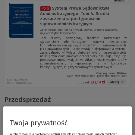
Nowość
System Prawa Sądownictwa
-10 %
Administracyjnego. Tom 4. Środki
zaskarżenia w postępowaniu
sądowoadministracyjnym
Zbigniew Kmiecik, Hanna Knysiak-Sudyka, Grzegorz Łaszczyca,
Wojciech Piątek, Krzysztof Sob...
Tom czwarty poświęcony środkom zaskarżenia w
sądownictwie administracyjnym omawia mechanizmy
kontroli orzeczeń sądowych – zarówno nieprawomocnych,
jak i prawomocnych – oraz zasady funkcjonowania systemu
zaskarżalności w Polsce. Autorzy, wybitni przedstawiciele
nauki prawa oraz praktycy orzeczniczy, analizują instytucje
procesowe umożliwiające weryfikację rozstrzygnięć sądów
administracyjnych, umiejscawiając je w kontekście
konstytucyjnym, międzynarodowym i systemowym.
Cena regularna:
359,00 zł
Najniższa cena z 30 dni przed obniżką:
251,30 zł
KAM-7192 W01P01
323,10 zł
Więcej
Już od:
Rok publikacji: 2026
Przedsprzedaż
Promocja!
System Prawa Administracji
-15 %
Rządowej. Tom 1. Zagadnienia ogólne
Twoja prywatność
[PRZEDSPRZEDAŻ]
Jarosław Dobkowski, Jakub Dorosz-Kruczyński, Hubert Izdebski,
W celu zapewnienia Ci optymalnej obsługi, korzystamy z plików cookie i innych podobnych