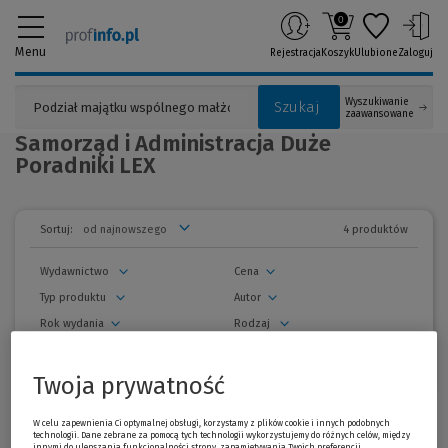
0
Menu
Rejestracja
Koszyk
Ulubione
Zaloguj
Wyszukiwanie
Szukaj
zaawansowane
Samorząd i Administracja Duże
Poradniki LEX
4 produktów
Sortuj:
Wydawnictwo
Cena
Typ produktu
Autor
Rok wydania
Rodzaj
Seria
(1)
Twoja prywatność
usuń wszystkie filtry
zwiń
filtry
W celu zapewnienia Ci optymalnej obsługi, korzystamy z plików cookie i innych podobnych
Wszystkie produkty
technologii. Dane zebrane za pomocą tych technologii wykorzystujemy do różnych celów, między
innymi do ulepszania funkcjonalności strony, zapamiętywania Twoich preferencji,