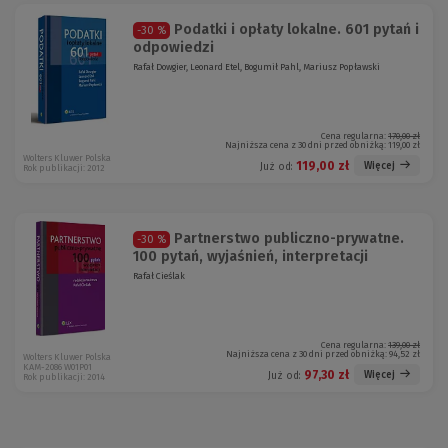
Podatki i opłaty lokalne. 601 pytań i
-30 %
odpowiedzi
Rafał Dowgier, Leonard Etel, Bogumił Pahl, Mariusz Popławski
Cena regularna:
170,00 zł
Najniższa cena z 30 dni przed obniżką:
119,00 zł
Wolters Kluwer Polska
119,00 zł
Więcej
Już od:
Rok publikacji: 2012
Partnerstwo publiczno-prywatne.
-30 %
100 pytań, wyjaśnień, interpretacji
Rafał Cieślak
Cena regularna:
139,00 zł
Najniższa cena z 30 dni przed obniżką:
94,52 zł
Wolters Kluwer Polska
KAM-2086 W01P01
97,30 zł
Więcej
Już od:
Rok publikacji: 2014