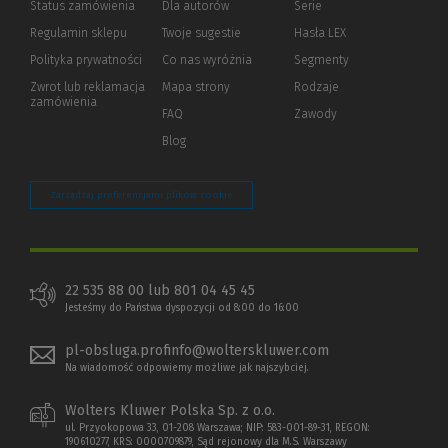
Status zamówienia
Dla autorów
(Nowe
(Link
Serie
okno)
do
Regulamin sklepu
Twoje sugestie
Hasła LEX
innej
strony)
Polityka prywatności
(Nowe
(Link
Co nas wyróżnia
Segmenty
okno)
do
Zwrot lub reklamacja
Mapa strony
Rodzaje
innej
zamówienia
strony)
FAQ
Zawody
Blog
Zarządzaj preferencjami plików cookie
22 535 88 00 lub 801 04 45 45
Jesteśmy do Państwa dyspozycji od 8:00 do 16:00
pl-obsluga.profinfo@wolterskluwer.com
Na wiadomość odpowiemy możliwe jak najszybciej.
Wolters Kluwer Polska Sp. z o.o.
ul. Przyokopowa 33, 01-208 Warszawa; NIP: 583-001-89-31, REGON:
190610277, KRS: 0000709879, Sąd rejonowy dla M.S. Warszawy