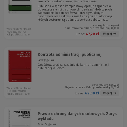
Joanna Taczkowska-Olszewska, Monika Nowikowska
Publikacja w sposób kompleksowy opisuje zagadnienia
odnoszące się m.in. do nowych rozwiązań dotyczących
zapewnienia bezpieczeństwa i przepływu danych
osobowych oraz zakresu i zasad dostępu do informacji,
których gestorem są podmioty sektora publicznego.
Cena regularna:
51,00 zł
Najniższa cena z 30 dni przed obniżką:
40,12 zł
Wolters Kluwer Polska
KAM-3662 W01P01
47,20 zł
Więcej
Już od:
Rok publikacji: 2019
Kontrola administracji publicznej
Jacek Jagielski
Całościowa analiza zagadnienia kontroli administracji
publicznej w Polsce.
Cena regularna:
69,00 zł
Najniższa cena z 30 dni przed obniżką:
69,00 zł
Wolters Kluwer Polska
NEX-0813 W04P01
69,00 zł
Więcej
Już od:
Rok publikacji: 2018
Prawo ochrony danych osobowych. Zarys
wykładu
Paweł Fajgielski