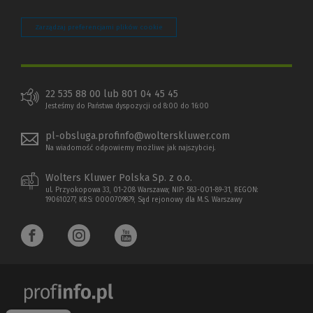
Zarządzaj preferencjami plików cookie
22 535 88 00 lub 801 04 45 45
Jesteśmy do Państwa dyspozycji od 8:00 do 16:00
pl-obsluga.profinfo@wolterskluwer.com
Na wiadomość odpowiemy możliwe jak najszybciej.
Wolters Kluwer Polska Sp. z o.o.
ul. Przyokopowa 33, 01-208 Warszawa; NIP: 583-001-89-31, REGON:
190610277, KRS: 0000709879, Sąd rejonowy dla M.S. Warszawy