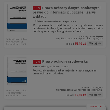
Prawo ochrony danych osobowych i
-10 %
prawo do informacji publicznej. Zarys
wykładu
Elżbieta Gudowska-Natanek, Grzegorz Kuca
W opracowaniu objaśniono m.in.: podstawy prawne
przetwarzania danych, obowiązki administratorów, a także
podstawy odmowy udostępnienia informacji.
Cena regularna:
59,00 zł
Najniższa cena z 30 dni przed obniżką:
40,12 zł
Wolters Kluwer Polska
KAM-4829 W01P01
53,10 zł
Więcej
Już od:
Rok publikacji: 2024
Prawo ochrony środowiska
-10 %
Bartosz Rakoczy, Błażej Wierzbowski
Podręcznik zawiera analizę najważniejszych zagadnień
prawa ochrony środowiska.
Cena regularna:
69,00 zł
Najniższa cena z 30 dni przed obniżką:
46,91 zł
Wolters Kluwer Polska
NEX-0394 W08P01
62,10 zł
Więcej
Już od:
Rok publikacji: 2023
Promocja!