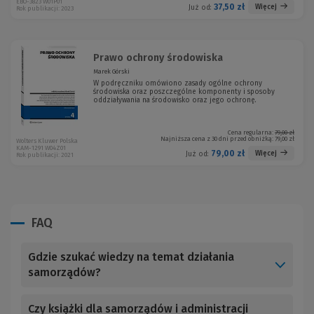
EBO-3823 W01P01
37,50 zł
Więcej
Już od:
Rok publikacji: 2023
Prawo ochrony środowiska
Marek Górski
W podręczniku omówiono zasady ogólne ochrony
środowiska oraz poszczególne komponenty i sposoby
oddziaływania na środowisko oraz jego ochronę.
Cena regularna:
79,00 zł
Najniższa cena z 30 dni przed obniżką:
79,00 zł
Wolters Kluwer Polska
KAM-1291 W04Z01
79,00 zł
Więcej
Już od:
Rok publikacji: 2021
FAQ
Gdzie szukać wiedzy na temat działania
samorządów?
Czy książki dla samorządów i administracji