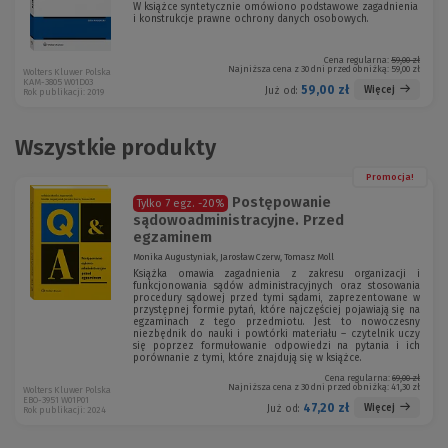
W książce syntetycznie omówiono podstawowe zagadnienia
i konstrukcje prawne ochrony danych osobowych.
Cena regularna:
59,00 zł
Najniższa cena z 30 dni przed obniżką:
59,00 zł
Wolters Kluwer Polska
KAM-3805 W01D03
59,00 zł
Więcej
Już od:
Rok publikacji: 2019
Wszystkie produkty
Promocja!
Postępowanie
Tylko 7 egz.
-20%
sądowoadministracyjne. Przed
egzaminem
Monika Augustyniak, Jarosław Czerw, Tomasz Moll
Książka omawia zagadnienia z zakresu organizacji i
funkcjonowania sądów administracyjnych oraz stosowania
procedury sądowej przed tymi sądami, zaprezentowane w
przystępnej formie pytań, które najczęściej pojawiają się na
egzaminach z tego przedmiotu. Jest to nowoczesny
niezbędnik do nauki i powtórki materiału – czytelnik uczy
się poprzez formułowanie odpowiedzi na pytania i ich
porównanie z tymi, które znajdują się w książce.
Cena regularna:
69,00 zł
Najniższa cena z 30 dni przed obniżką:
41,30 zł
Wolters Kluwer Polska
EBO-3951 W01P01
47,20 zł
Więcej
Już od:
Rok publikacji: 2024