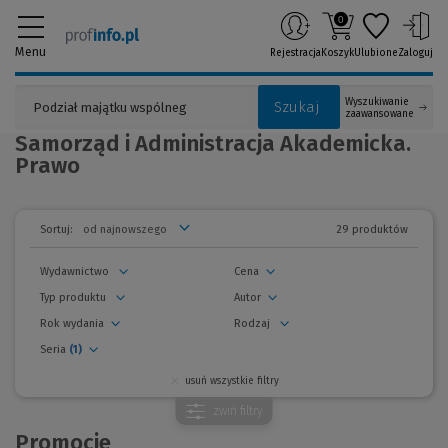
0
Menu
Rejestracja
Koszyk
Ulubione
Zaloguj
Wyszukiwanie
Szukaj
zaawansowane
Samorząd i Administracja Akademicka.
Prawo
29 produktów
Sortuj:
Wydawnictwo
Cena
Typ produktu
Autor
Rok wydania
Rodzaj
Seria
(1)
usuń wszystkie filtry
zwiń
filtry
Promocje