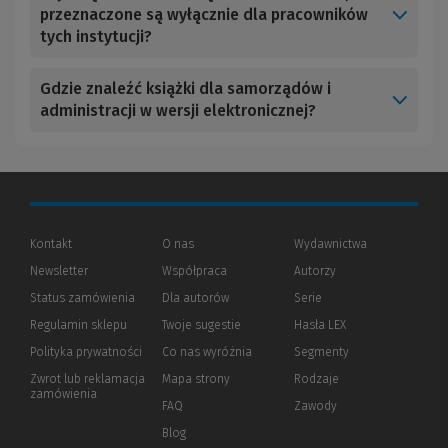
przeznaczone są wyłącznie dla pracowników
tych instytucji?
Gdzie znaleźć książki dla samorządów i
administracji w wersji elektronicznej?
Kontakt
O nas
Wydawnictwa
Newsletter
Współpraca
Autorzy
Status zamówienia
Dla autorów
(Nowe
(Link
Serie
okno)
do
Regulamin sklepu
Twoje sugestie
Hasła LEX
innej
strony)
Polityka prywatności
(Nowe
(Link
Co nas wyróżnia
Segmenty
okno)
do
Zwrot lub reklamacja
Mapa strony
Rodzaje
innej
zamówienia
strony)
FAQ
Zawody
Blog