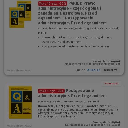
PAKIET: Prawo
Tylko 10 egz.
-20%
administracyjne - część ogólna i
zagadnienia ustrojowe. Przed
egzaminem + Postępowanie
administracyjne. Przed egzaminem
Artur Mudrecki, Jarosław Czerw, Monika Augustyniak, Piotr Ruczkowski
Pakiet:
Prawo administracyjne - część ogólna i zagadnienia
ustrojowe. Przed egzaminem
(
Postępowanie administracyjne. Przed egzaminem
N
(
o
N
w
o
e
w
Cena regularna:
118,00 zł
Najniższa cena z 30 dni przed obniżką:
80,24 zł
o
e
k
o
91,45 zł
Więcej
Już od:
Wolters Kluwer Polska
n
k
o
n
)
o
Promocja!
)
Postępowanie
Tylko 1 egz.
-25%
administracyjne. Przed egzaminem
Monika Augustyniak, Jarosław Czerw, Artur Mudrecki
Nowoczesny niezbędnik do nauki i powtórki materiału –
czytelnik uczy się poprzez zadawanie pytań, formułowanie
własnych odpowiedzi, a następnie ich weryfikację z tymi,
które znajdują się w książce.
Cena regularna:
59,00 zł
Najniższa cena z 30 dni przed obniżką:
35,00 zł
Wolters Kluwer Polska