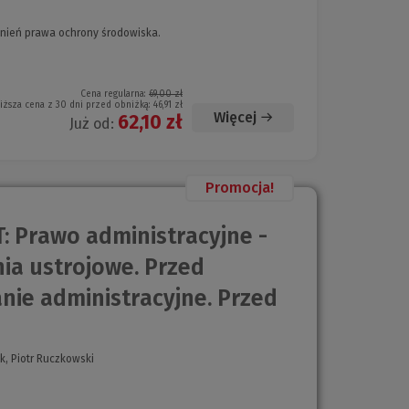
dnień prawa ochrony środowiska.
Cena regularna:
69,00 zł
iższa cena z 30 dni przed obniżką:
46,91 zł
Więcej
62,10 zł
Już od:
Promocja!
: Prawo administracyjne -
nia ustrojowe. Przed
ie administracyjne. Przed
k, Piotr Ruczkowski