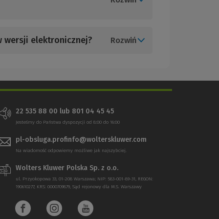
 wersji elektronicznej?
Rozwiń
22 535 88 00 lub 801 04 45 45
Jesteśmy do Państwa dyspozycji od 8:00 do 16:00
pl-obsluga.profinfo@wolterskluwer.com
Na wiadomość odpowiemy możliwe jak najszybciej.
Wolters Kluwer Polska Sp. z o.o.
ul. Przyokopowa 33, 01-208 Warszawa; NIP: 583-001-89-31, REGON:
190610277, KRS: 0000709879, Sąd rejonowy dla M.S. Warszawy