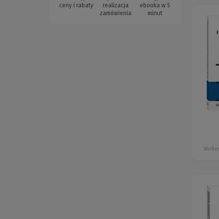
ceny i rabaty
realizacja
ebooka w 5
zamówienia
minut
Wolter