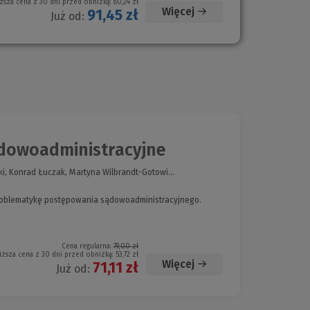
ższa cena z 30 dni przed obniżką:
80,24 zł
Więcej
91,45 zł
Już od:
dowoadministracyjne
i, Konrad Łuczak, Martyna Wilbrandt-Gotowi...
roblematykę postępowania sądowoadministracyjnego.
Cena regularna:
79,00 zł
iższa cena z 30 dni przed obniżką:
53,72 zł
Więcej
71,11 zł
Już od: