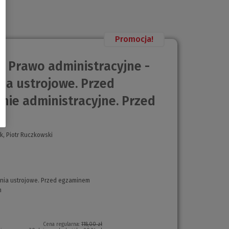
Promocja!
: Prawo administracyjne -
nia ustrojowe. Przed
ie administracyjne. Przed
k, Piotr Ruczkowski
enia ustrojowe. Przed egzaminem
(Nowe
m
(Nowe
okno)
okno)
Cena regularna:
118,00 zł