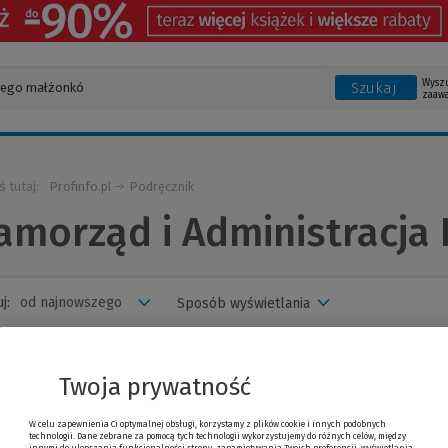
Wysz
Szukaj
zaaw
ś tutaj:
Profinfo.pl
Podręcznik
amorząd i Administracja
j:
Sposób wyświetlania
awnictwo
Rodzaj
(1)
Autor
Seria
Cena
Twoja prywatność
usuń wszystkie filtry
W celu zapewnienia Ci optymalnej obsługi, korzystamy z plików cookie i innych podobnych
technologii. Dane zebrane za pomocą tych technologii wykorzystujemy do różnych celów, między
zwiń
filtry
innymi do ulepszania funkcjonalności strony, zapamiętywania Twoich preferencji, wyświetlania