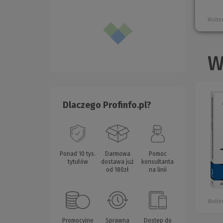
Wolter
W
Dlaczego Profinfo.pl?
Ponad 10 tys.
Darmowa
Pomoc
tytułów
dostawa już
konsultanta
od 180zł
na linii
Wolter
Promocyjne
Sprawna
Dostęp do