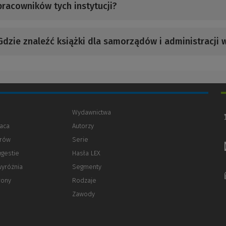
pracowników tych instytucji?
Gdzie znaleźć książki dla samorządów i administracji w
Wydawnictwa
aca
Autorzy
orów
(Nowe
(Link
Serie
okno)
do
ugestie
Hasła LEX
innej
strony)
wyróżnia
Segmenty
rony
Rodzaje
Zawody