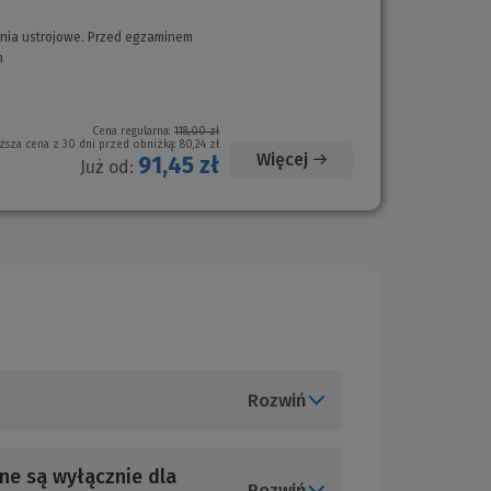
enia ustrojowe. Przed egzaminem
(Nowe
m
(Nowe
okno)
okno)
Cena regularna:
118,00 zł
ższa cena z 30 dni przed obniżką:
80,24 zł
Więcej
91,45 zł
Już od:
Rozwiń
ne są wyłącznie dla
Rozwiń