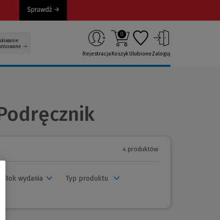
0
ukiwanie
ansowane
Rejestracja
Koszyk
Ulubione
Zaloguj
 Podręcznik
4 produktów
Rok wydania
Typ produktu