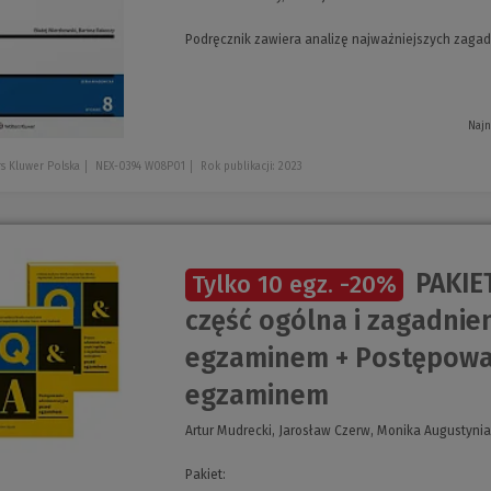
Podręcznik zawiera analizę najważniejszych zaga
Najn
s Kluwer Polska
NEX-0394 W08P01
Rok publikacji: 2023
PAKIET
Tylko 10 egz.
-20%
część ogólna i zagadnie
egzaminem + Postępowan
egzaminem
Artur Mudrecki, Jarosław Czerw, Monika Augustynia
Pakiet: