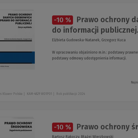
Prawo ochrony d
-10 %
do informacji publicznej
Elżbieta Gudowska-Natanek, Grzegorz Kuca
W opracowaniu objaśniono m.in.: podstawy prawne 
podstawy odmowy udostępnienia informacji.
Najn
s Kluwer Polska
KAM-4829 W01P01
Rok publikacji: 2024
Prawo ochrony ś
-10 %
Bartosz Rakoczy, Błażej Wierzbowski