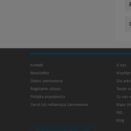
Kontakt
O nas
Newsletter
Współpr
Status zamówienia
Dla aut
Regulamin sklepu
Twoje s
Polityka prywatności
(Nowe
(Link
Co nas 
okno)
do
Zwrot lub reklamacja zamówienia
Mapa st
innej
strony)
FAQ
Blog
Zarządzaj preferencjami plików cookie