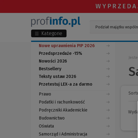
Kategorie
Nowe uprawnienia PIP 2026
Przedsprzedaże -15%
Jeste
Nowości 2026
S
Bestsellery
Teksty ustaw 2026
Przetestuj LEX-a za darmo
(Nowe
(Link
okno)
do
Sortu
Prawo
innej
strony)
Podatki i rachunkowość
Podręczniki Akademickie
Wyd
Budownictwo
Oświata
Samorząd i Administracja