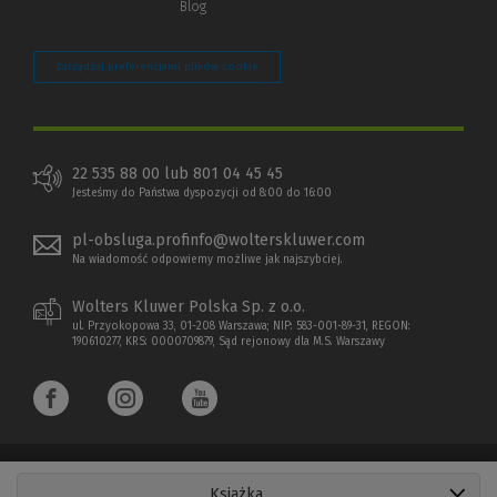
Blog
Zarządzaj preferencjami plików cookie
22 535 88 00 lub 801 04 45 45
Jesteśmy do Państwa dyspozycji od 8:00 do 16:00
pl-obsluga.profinfo@wolterskluwer.com
Na wiadomość odpowiemy możliwe jak najszybciej.
Wolters Kluwer Polska Sp. z o.o.
ul. Przyokopowa 33, 01-208 Warszawa; NIP: 583-001-89-31, REGON:
190610277, KRS: 0000709879, Sąd rejonowy dla M.S. Warszawy
Książka