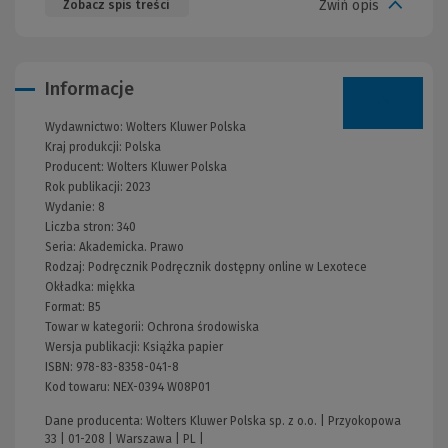
Zwiń opis
Zobacz spis treści
Informacje
Wydawnictwo:
Wolters Kluwer Polska
Kraj produkcji: Polska
Producent:
Wolters Kluwer Polska
Rok publikacji:
2023
Wydanie:
8
Liczba stron:
340
Seria:
Akademicka. Prawo
Rodzaj:
Podręcznik
Podręcznik dostępny online w Lexotece
Okładka:
miękka
Format:
B5
Towar w kategorii:
Ochrona środowiska
Wersja publikacji:
Książka papier
ISBN:
978-83-8358-041-8
Kod towaru:
NEX-0394 W08P01
Dane producenta: Wolters Kluwer Polska sp. z o.o. | Przyokopowa
33 | 01-208 | Warszawa | PL |