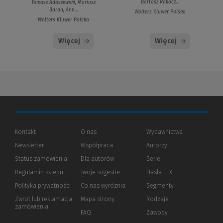
Bartosz Rakocz...
Tomasz Adaszewski, Mariusz
Baran, Ann...
Wolters Kluwer Polska
Wolters Kluwer Polska
Więcej
Więcej
Kontakt
O nas
Wydawnictwa
Newsletter
Współpraca
Autorzy
Status zamówienia
Dla autorów
(Nowe
(Link
Serie
okno)
do
Regulamin sklepu
Twoje sugestie
Hasła LEX
innej
strony)
Polityka prywatności
(Nowe
(Link
Co nas wyróżnia
Segmenty
okno)
do
Zwrot lub reklamacja
Mapa strony
Rodzaje
innej
zamówienia
strony)
FAQ
Zawody