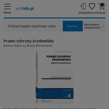
0
Menu
Zaloguj
Ulubione
Koszyk
Wyszukiwanie
Szukaj
zaawansowane
Prawo ochrony środowiska
Bartosz Rakoczy,
Błażej Wierzbowski
(Link
do
innej
strony)