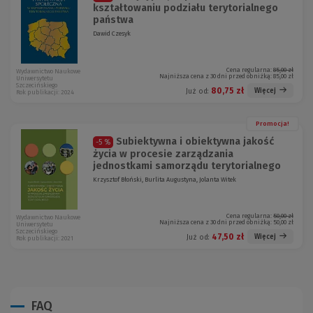
kształtowaniu podziału terytorialnego
państwa
Dawid Czesyk
Cena regularna:
85,00 zł
Wydawnictwo Naukowe
Najniższa cena z 30 dni przed obniżką:
85,00 zł
Uniwersytetu
Szczecińskiego
80,75 zł
Więcej
Już od:
Rok publikacji: 2024
Promocja!
Subiektywna i obiektywna jakość
-5 %
życia w procesie zarządzania
jednostkami samorządu terytorialnego
Krzysztof Błoński, Burlita Augustyna, Jolanta Witek
Cena regularna:
50,00 zł
Wydawnictwo Naukowe
Najniższa cena z 30 dni przed obniżką:
50,00 zł
Uniwersytetu
Szczecińskiego
47,50 zł
Więcej
Już od:
Rok publikacji: 2021
FAQ