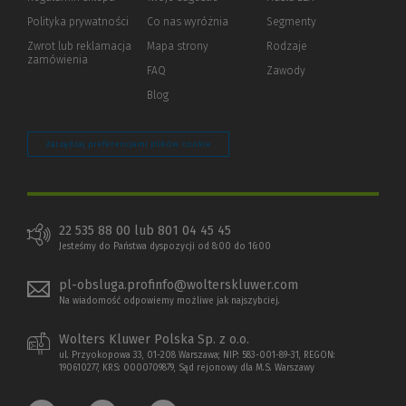
innej
strony)
Polityka prywatności
(Nowe
(Link
Co nas wyróżnia
Segmenty
okno)
do
Zwrot lub reklamacja
Mapa strony
Rodzaje
innej
zamówienia
strony)
FAQ
Zawody
Blog
Zarządzaj preferencjami plików cookie
22 535 88 00 lub 801 04 45 45
Jesteśmy do Państwa dyspozycji od 8:00 do 16:00
pl-obsluga.profinfo@wolterskluwer.com
Na wiadomość odpowiemy możliwe jak najszybciej.
Wolters Kluwer Polska Sp. z o.o.
ul. Przyokopowa 33, 01-208 Warszawa; NIP: 583-001-89-31, REGON:
190610277, KRS: 0000709879, Sąd rejonowy dla M.S. Warszawy