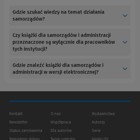
Gdzie szukać wiedzy na temat działania
samorządów?
Czy książki dla samorządów i administracji
przeznaczone są wyłącznie dla pracowników
tych instytucji?
Gdzie znaleźć książki dla samorządów i
administracji w wersji elektronicznej?
Kontakt
O nas
Wydawnictwa
Newsletter
Współpraca
Autorzy
Status zamówienia
Dla autorów
(Nowe
(Link
Serie
okno)
do
Regulamin sklepu
Twoje sugestie
Hasła LEX