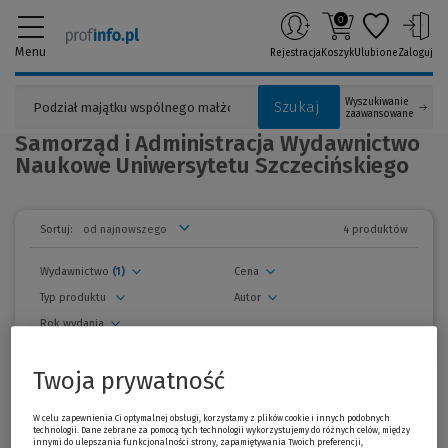
0
Menu
Rejestracja
Koszyk
Ulubione
Zaloguj
Wyszukiwanie
Szukaj
zaawansowane
Samorząd i Administracja Wydawnictwo
Naukowe Uniwersytetu Szczecińskiego
4 produktów
Sortuj:
Wydawnictwo
(1)
Cena
Typ produktu
Autor
Rok wydania
usuń wszystkie filtry
Twoja prywatność
zwiń
filtry
Wszystkie produkty
W celu zapewnienia Ci optymalnej obsługi, korzystamy z plików cookie i innych podobnych
technologii. Dane zebrane za pomocą tych technologii wykorzystujemy do różnych celów, między
innymi do ulepszania funkcjonalności strony, zapamiętywania Twoich preferencji,
Promocja!