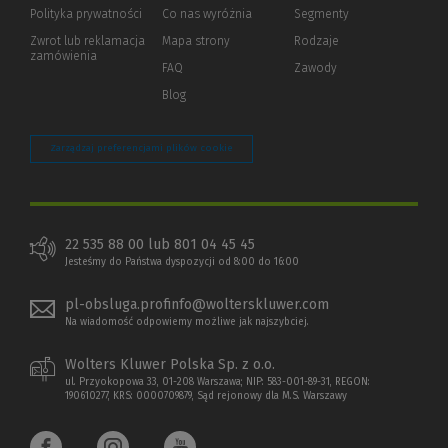
strony)
Polityka prywatności
(Nowe
(Link
Co nas wyróżnia
Segmenty
okno)
do
Zwrot lub reklamacja
Mapa strony
Rodzaje
innej
zamówienia
strony)
FAQ
Zawody
Blog
Zarządzaj preferencjami plików cookie
22 535 88 00 lub 801 04 45 45
Jesteśmy do Państwa dyspozycji od 8:00 do 16:00
pl-obsluga.profinfo@wolterskluwer.com
Na wiadomość odpowiemy możliwe jak najszybciej.
Wolters Kluwer Polska Sp. z o.o.
ul. Przyokopowa 33, 01-208 Warszawa; NIP: 583-001-89-31, REGON:
190610277, KRS: 0000709879, Sąd rejonowy dla M.S. Warszawy