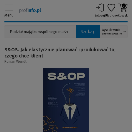
0
Menu
Zaloguj
Ulubione
Koszyk
Wyszukiwanie
Szukaj
zaawansowane
S&OP.. Jak elastycznie planować i produkować to,
czego chce klient
Roman Wendt
(Link
do
innej
strony)