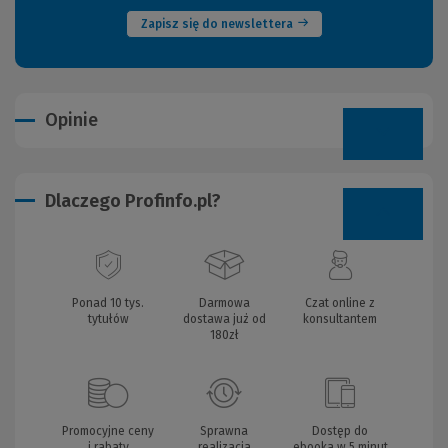
Zapisz się do newslettera
Opinie
Dlaczego Profinfo.pl?
Ponad 10 tys.
Darmowa
Czat online z
tytułów
dostawa już od
konsultantem
180zł
Promocyjne ceny
Sprawna
Dostęp do
i rabaty
realizacja
ebooka w 5 minut