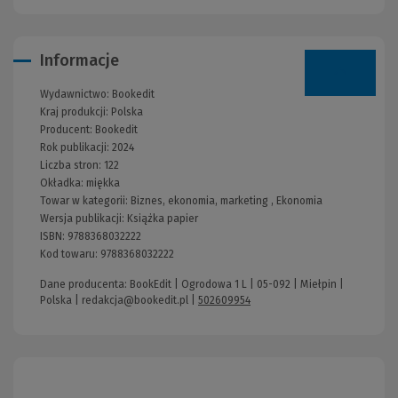
Informacje
Wydawnictwo:
Bookedit
Kraj produkcji: Polska
Producent:
Bookedit
Rok publikacji:
2024
Liczba stron:
122
Okładka:
miękka
Towar w kategorii:
Biznes, ekonomia, marketing
,
Ekonomia
Wersja publikacji:
Książka papier
ISBN:
9788368032222
Kod towaru:
9788368032222
Dane producenta: BookEdit | Ogrodowa 1 L | 05-092 | Miełpin |
Polska |
redakcja@bookedit.pl
|
502609954