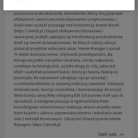
dostosować zamieszczone w książce gotowe szablony narzędzi i
rozwiązań, by zadziałały w twojej firmie. Książka jest
przeznaczona dla właścicieli, menedżerów, którzy chcą poprawić
efektywność swoich procesów planowania i prognozowania, i
dzięki temu uzyskać przewagę nad konkurencją. Roman Wendt
(https://wendt.pl ) Ekspert efektywności biznesowej i
operacyjnej, praktyk zajmujący się transformacją przedsiębiorstw
dzieli się swoimi doświadczeniami, do których należy zaliczyć
ponad 40 projektów wdrażania zmian. Interim Manager z ponad
15-letnim doświadczeniem. Orędownik produktywności, dla
którego wszystkie narzędzia i działania, choćby najbardziej
rozwinięte technologicznie, są tylko drogą do celu, jakim jest
efekt i usatysfakcjonowani ludzie, którzy go tworzą. Najwięcej
potencjału dla usprawnień odnajduje, łącząc sprzedaż i
oczekiwania klientów ze sprawną realizacją zamówień. Zdobywał
doświadczenie, tworząc od podstaw i doprowadzając do pozycji
lidera branży swoją firmę usługową B2B (od poziomu start-upu do
sprzedaży), a następnie pracując w ogólnopolskiej firmie
konsultingowo-wdrożeniowej i realizując własne projekty zmian.
Autor książek z zakresu usprawniania biznesu i wdrażania zmian
oraz 2 metodyk biznesowych. Założyciel Stowarzyszenia Interim
Managers. https://wendt.pl
Zwiń opis