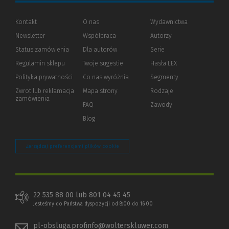
Kontakt
O nas
Wydawnictwa
Newsletter
Współpraca
Autorzy
Status zamówienia
Dla autorów
(Nowe
(Link
Serie
okno)
do
Regulamin sklepu
Twoje sugestie
Hasła LEX
innej
strony)
Polityka prywatności
(Nowe
(Link
Co nas wyróżnia
Segmenty
okno)
do
Zwrot lub reklamacja
Mapa strony
Rodzaje
innej
zamówienia
strony)
FAQ
Zawody
Blog
Zarządzaj preferencjami plików cookie
22 535 88 00 lub 801 04 45 45
Jesteśmy do Państwa dyspozycji od 8:00 do 16:00
pl-obsluga.profinfo@wolterskluwer.com