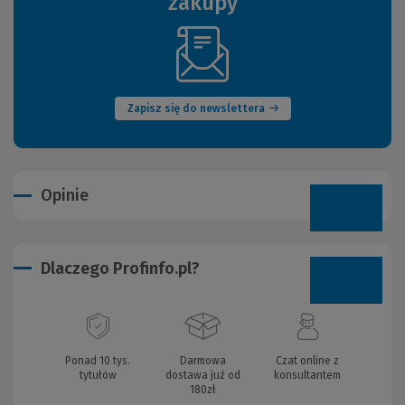
zakupy
(Nowe
okno)
Zapisz się do newslettera
Opinie
Dlaczego Profinfo.pl?
Ponad 10 tys.
Darmowa
Czat online z
tytułów
dostawa już od
konsultantem
180zł