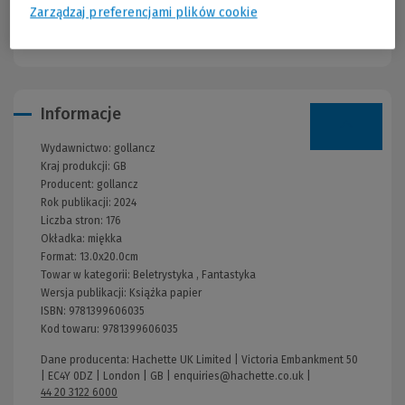
the Emperor's most ruthless fighters; a young firebrand Fremen
Zarządzaj preferencjami plików cookie
woman, a guerrilla fighter against the ruthless Harkonnens, who
will one day become Shadout Mapes.
Informacje
Wydawnictwo:
gollancz
Kraj produkcji: GB
Producent:
gollancz
Rok publikacji:
2024
Liczba stron:
176
Okładka:
miękka
Format:
13.0x20.0cm
Towar w kategorii:
Beletrystyka
,
Fantastyka
Wersja publikacji:
Książka papier
ISBN:
9781399606035
Kod towaru:
9781399606035
Dane producenta: Hachette UK Limited | Victoria Embankment 50
| EC4Y 0DZ | London | GB |
enquiries@hachette.co.uk
|
44 20 3122 6000