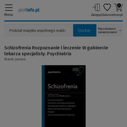
0
Menu
Zaloguj
Ulubione
Koszyk
Wyszukiwanie
Szukaj
zaawansowane
Schizofrenia Rozpoznanie i leczenie W gabinecie
lekarza specjalisty. Psychiatria
Marek Jarema
(Link
do
innej
strony)