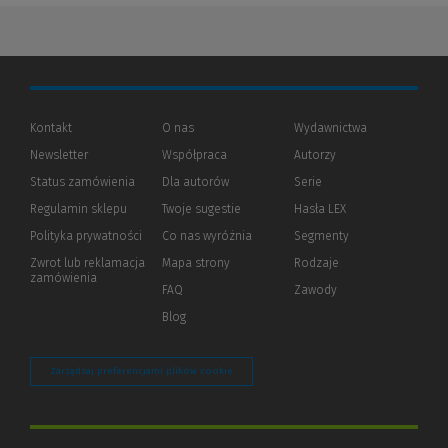
Kontakt
O nas
Wydawnictwa
Newsletter
Współpraca
Autorzy
Status zamówienia
Dla autorów
(Nowe
(Link
Serie
okno)
do
Regulamin sklepu
Twoje sugestie
Hasła LEX
innej
strony)
Polityka prywatności
(Nowe
(Link
Co nas wyróżnia
Segmenty
okno)
do
Zwrot lub reklamacja
Mapa strony
Rodzaje
innej
zamówienia
strony)
FAQ
Zawody
Blog
Zarządzaj preferencjami plików cookie