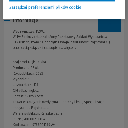
Zarządzaj preferencjami plików cookie
Informacje
Wydawnictwo:
PZWL
W 1945 roku został założony Państwowy Zakład Wydawnictw
Lekarskich, który na początku swojej działalności zajmował się
publikacją książek i czasopism... więcej→
Kraj produkcji: Polska
Producent:
PZWL
Rok publikacji:
2023
Wydanie:
1
Liczba stron:
123
Okładka:
miękka
Format:
15.0x23.5cm
Towar w kategorii:
Medycyna
,
Choroby i leki
,
Specjalizacje
medyczne
,
Fizjoterapia
Wersja publikacji:
Książka papier
ISBN:
9788301230494
Kod towaru:
9788301230494