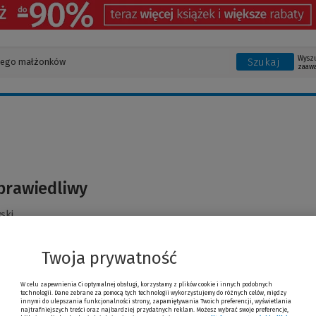
Wysz
Szukaj
zaaw
prawiedliwy
ski
Twoja prywatność
W celu zapewnienia Ci optymalnej obsługi, korzystamy z plików cookie i innych podobnych
technologii. Dane zebrane za pomocą tych technologii wykorzystujemy do różnych celów, między
innymi do ulepszania funkcjonalności strony, zapamiętywania Twoich preferencji, wyświetlania
najtrafniejszych treści oraz najbardziej przydatnych reklam. Możesz wybrać swoje preferencje,