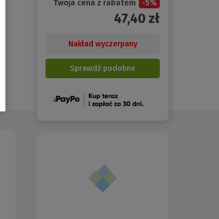
Twoja cena z rabatem
-
5
%
47,40
zł
Nakład wyczerpany
Sprawdź podobne
(Nowe
okno)