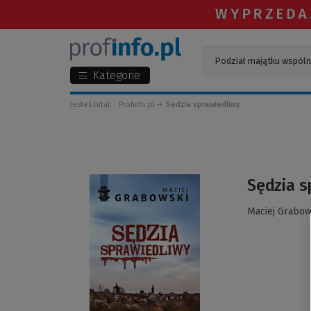
Kategorie
Jesteś tutaj:
Profinfo.pl
Sędzia sprawiedliwy
(Link
Sędzia s
do
innej
Maciej Grabow
strony)