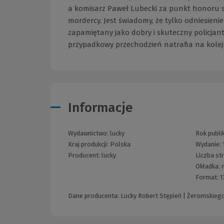
a komisarz Paweł Lubecki za punkt honoru s
mordercy. Jest świadomy, że tylko odniesieni
zapamiętany jako dobry i skuteczny policjant
przypadkowy przechodzień natrafia na kolej
Informacje
Wydawnictwo:
lucky
Rok publik
Kraj produkcji: Polska
Wydanie:
Producent:
lucky
Liczba st
Okładka:
Format:
1
Dane producenta: Lucky Robert Stępień | Żeromskiego