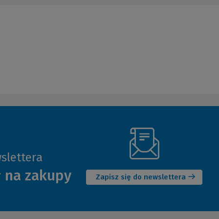
slettera
(Nowe
ł na zakupy
okno)
Zapisz się do newslettera