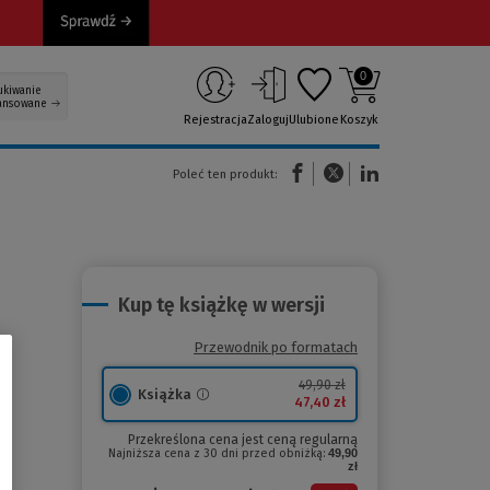
0
ukiwanie
ansowane
Rejestracja
Zaloguj
Ulubione
Koszyk
(Nowe okno)
(Link do innej strony)
(Link do innej strony)
Poleć ten produkt:
Kup tę książkę w wersji
Przewodnik po formatach
49,90 zł
Książka
47,40 zł
Przekreślona cena jest ceną regularną
Najniższa cena z 30 dni przed obniżką:
49,90
zł