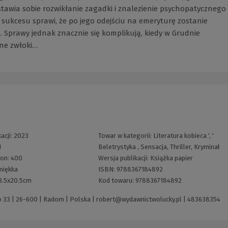
tawia sobie rozwikłanie zagadki i znalezienie psychopatycznego
e sukcesu sprawi, że po jego odejściu na emeryturę zostanie
. Sprawy jednak znacznie się komplikują, kiedy w Grudnie
ne zwłoki…
acji:
2023
Towar w kategorii:
Literatura kobieca
', '
1
Beletrystyka
,
Sensacja, Thriller, Kryminał
ron:
400
Wersja publikacji:
Książka papier
miękka
ISBN:
9788367184892
3.5x20.5cm
Kod towaru:
9788367184892
 33 | 26-600 | Radom | Polska |
robert@wydawnictwolucky.pl
|
483638354