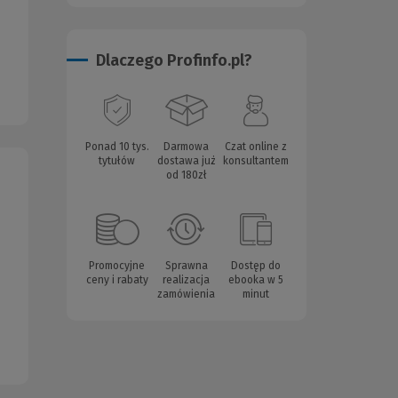
Dlaczego Profinfo.pl?
Ponad 10 tys.
Darmowa
Czat online z
tytułów
dostawa już
konsultantem
od 180zł
Promocyjne
Sprawna
Dostęp do
ceny i rabaty
realizacja
ebooka w 5
zamówienia
minut