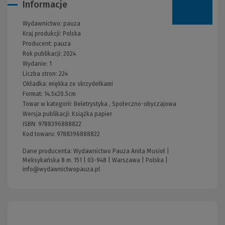
Informacje
Wydawnictwo:
pauza
Kraj produkcji: Polska
Producent:
pauza
Rok publikacji:
2024
Wydanie:
1
Liczba stron:
224
Okładka:
miękka ze skrzydełkami
Format:
14.5x20.5cm
Towar w kategorii:
Beletrystyka
,
Społeczno-obyczajowa
Wersja publikacji:
Książka papier
ISBN:
9788396888822
Kod towaru:
9788396888822
Dane producenta: Wydawnictwo Pauza Anita Musioł |
Meksykańska 8 m. 151 | 03-948 | Warszawa | Polska |
info@wydawnictwopauza.pl