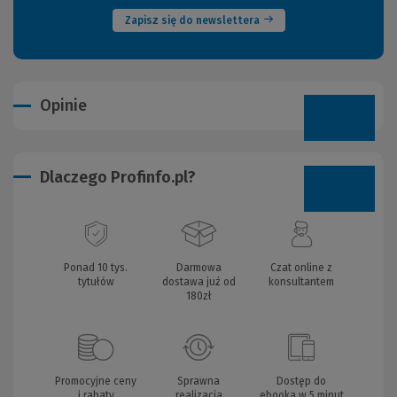
Zapisz się do newslettera
Opinie
Dlaczego Profinfo.pl?
Ponad 10 tys.
Darmowa
Czat online z
tytułów
dostawa już od
konsultantem
180zł
Promocyjne ceny
Sprawna
Dostęp do
i rabaty
realizacja
ebooka w 5 minut