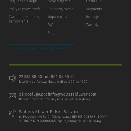
Regulamin sklepu
Twoje sugestie
Hasła LEX
innej
strony)
Polityka prywatności
(Nowe
(Link
Co nas wyróżnia
Segmenty
okno)
do
Zwrot lub reklamacja
Mapa strony
Rodzaje
innej
zamówienia
strony)
FAQ
Zawody
Blog
Zarządzaj preferencjami plików cookie
22 535 88 00 lub 801 04 45 45
Jesteśmy do Państwa dyspozycji od 8:00 do 16:00
pl-obsluga.profinfo@wolterskluwer.com
Na wiadomość odpowiemy możliwe jak najszybciej.
Wolters Kluwer Polska Sp. z o.o.
ul. Przyokopowa 33, 01-208 Warszawa; NIP: 583-001-89-31, REGON:
190610277, KRS: 0000709879, Sąd rejonowy dla M.S. Warszawy