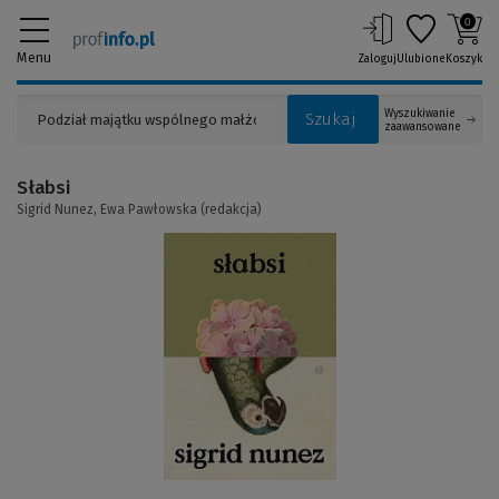
0
Menu
Zaloguj
Ulubione
Koszyk
Wyszukiwanie
Szukaj
zaawansowane
Słabsi
Sigrid Nunez,
Ewa Pawłowska (redakcja)
(Link
do
innej
strony)