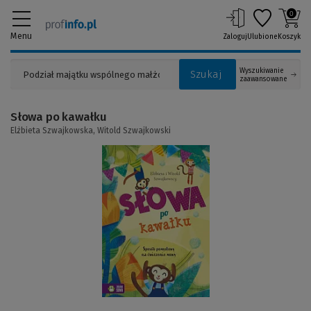
0
Menu
Zaloguj
Ulubione
Koszyk
Wyszukiwanie
Szukaj
zaawansowane
Słowa po kawałku
Elżbieta Szwajkowska,
Witold Szwajkowski
(Link
do
innej
strony)