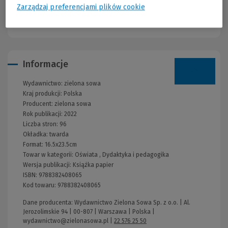
rozwój dziecka. Tym razem autorzy pokażą, jak wspierać pracę
Zarządzaj preferencjami plików cookie
nad aparatem mowy poprzez wierszyki i ćwiczenia nad wymową
konkretnych głosek i zbitek głoskowych.
Informacje
Wydawnictwo:
zielona sowa
Kraj produkcji: Polska
Producent:
zielona sowa
Rok publikacji:
2022
Liczba stron:
96
Okładka:
twarda
Format:
16.5x23.5cm
Towar w kategorii:
Oświata
,
Dydaktyka i pedagogika
Wersja publikacji:
Książka papier
ISBN:
9788382408065
Kod towaru:
9788382408065
Dane producenta: Wydawnictwo Zielona Sowa Sp. z o.o. | Al.
Jerozolimskie 94 | 00-807 | Warszawa | Polska |
wydawnictwo@zielonasowa.pl
|
22 576 25 50