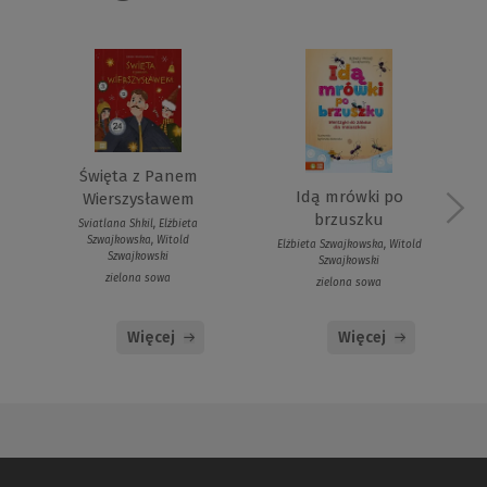
Święta z Panem
Idą mrówki po
Wierszysławem
brzuszku
Sviatlana Shkil, Elżbieta
Szwajkowska, Witold
Elżbieta Szwajkowska, Witold
Szwajkowski
Szwajkowski
zielona sowa
zielona sowa
Więcej
Więcej