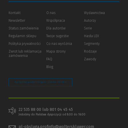
Kontakt
O nas
Wydawnictwa
Newsletter
Współpraca
Autorzy
Status zamówienia
Dla autorów
(Nowe
(Link
Serie
okno)
do
Regulamin sklepu
Twoje sugestie
Hasła LEX
innej
strony)
Polityka prywatności
(Nowe
(Link
Co nas wyróżnia
Segmenty
okno)
do
Zwrot lub reklamacja
Mapa strony
Rodzaje
innej
zamówienia
strony)
FAQ
Zawody
Blog
Zarządzaj preferencjami plików cookie
22 535 88 00 lub 801 04 45 45
Jesteśmy do Państwa dyspozycji od 8:00 do 16:00
pl-obsluga.profinfo@wolterskluwer.com