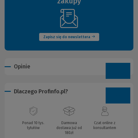
zakupy
(Nowe
okno)
Zapisz się do newslettera
Opinie
Dlaczego Profinfo.pl?
Ponad 10 tys.
Darmowa
Czat online z
tytułów
dostawa już od
konsultantem
180zł