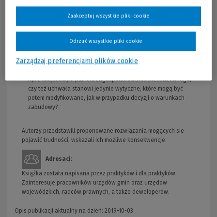
przepisów organy gminy mogą stosować bez narażania się na
Zaakceptuj wszystkie pliki cookie
konsekwencje ze strony organu nadzoru oraz sądu, np.:
czy możliwe jest przeniesienie uchwały lokalizacyjnej,
Odrzuć wszystkie pliki cookie
podobnie do pozwolenia na budowę?
jakie działania ma podjąć rada gminy, kiedy przepisy stanowią,
Zarządzaj preferencjami plików cookie
że uchwała wygasa?
czy uchwała powinna być zgodna ze wszystkimi przepisami,
np. z miejscowym planem zagospodarowania przestrzennego,
czy też uchwała stanowi jedynie wytyczne, które mogą być
potem modyfikowane, jak w przypadku decyzji o warunkach
zabudowy?
Autorzy przedstawili proponowane rozwiązania mogących się
pojawić trudności, wskazali ich możliwe konsekwencje.
Adresaci:
Książka została napisana przez praktyków i dla praktyków.
Zainteresuje pracowników urzędów gmin oraz urzędów
wojewódzkich, radców prawnych, a także deweloperów.
Opis publikacji aktualny na dzień: 2019-10-03