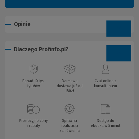
Opinie
Dlaczego Profinfo.pl?
Ponad 10 tys.
Darmowa
Czat online z
tytułów
dostawa już od
konsultantem
180zł
Promocyjne ceny
Sprawna
Dostęp do
i rabaty
realizacja
ebooka w 5 minut
zamówienia