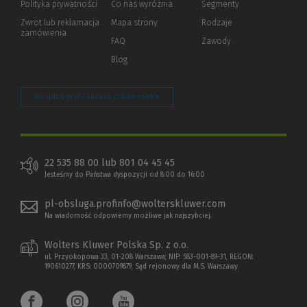
Polityka prywatności
(Nowe
(Link
Co nas wyróżnia
Segmenty
okno)
do
Zwrot lub reklamacja
Mapa strony
Rodzaje
innej
zamówienia
strony)
FAQ
Zawody
Blog
Zarządzaj preferencjami plików cookie
22 535 88 00 lub 801 04 45 45
Jesteśmy do Państwa dyspozycji od 8:00 do 16:00
pl-obsluga.profinfo@wolterskluwer.com
Na wiadomość odpowiemy możliwe jak najszybciej.
Wolters Kluwer Polska Sp. z o.o.
ul. Przyokopowa 33, 01-208 Warszawa; NIP: 583-001-89-31, REGON:
190610277, KRS: 0000709879, Sąd rejonowy dla M.S. Warszawy