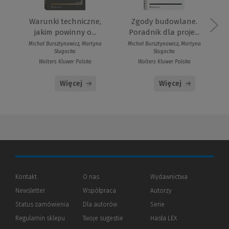
B
Warunki techniczne,
Zgody budowlane.
jakim powinny o...
Poradnik dla proje...
Michał Bursztynowicz, Martyna
Michał Bursztynowicz, Martyna
Sługocka
Sługocka
Wolters Kluwer Polska
Wolters Kluwer Polska
Więcej
Więcej
Kontakt
O nas
Wydawnictwa
Newsletter
Współpraca
Autorzy
Status zamówienia
Dla autorów
(Nowe
(Link
Serie
okno)
do
Regulamin sklepu
Twoje sugestie
Hasła LEX
innej
strony)