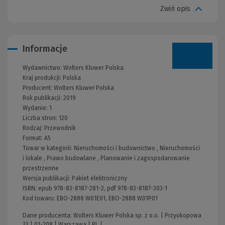
Zwiń opis
Informacje
Wydawnictwo:
Wolters Kluwer Polska
Kraj produkcji: Polska
Producent:
Wolters Kluwer Polska
Rok publikacji:
2019
Wydanie:
1
Liczba stron:
120
Rodzaj:
Przewodnik
Format:
A5
Towar w kategorii:
Nieruchomości i budownictwo
,
Nieruchomości
i lokale
,
Prawo budowlane
,
Planowanie i zagospodarowanie
przestrzenne
Wersja publikacji:
Pakiet elektroniczny
ISBN:
epub 978-83-8187-281-2, pdf 978-83-8187-303-1
Kod towaru:
EBO-2888 W01E01, EBO-2888 W01P01
Dane producenta: Wolters Kluwer Polska sp. z o.o. | Przyokopowa
33 | 01-208 | Warszawa | PL |