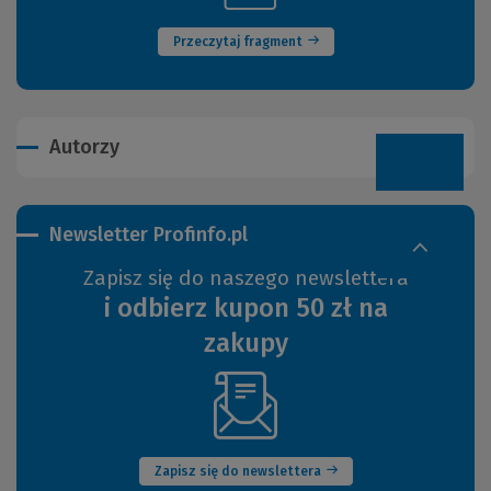
okno)
innej
strony)
Przeczytaj fragment
Autorzy
Newsletter Profinfo.pl
Zapisz się do naszego newslettera
i odbierz kupon 50 zł na
zakupy
(Nowe
okno)
Zapisz się do newslettera