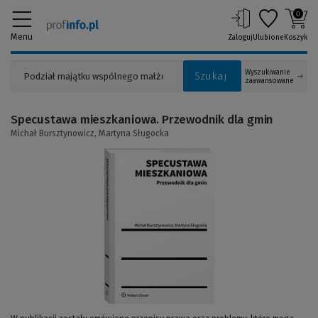
0
Menu
Zaloguj
Ulubione
Koszyk
Wyszukiwanie
Szukaj
zaawansowane
Specustawa mieszkaniowa. Przewodnik dla gmin
Michał Bursztynowicz,
Martyna Sługocka
(Link
do
innej
strony)