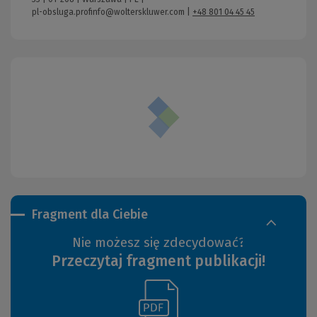
pl-obsluga.profinfo@wolterskluwer.com
|
+48 801 04 45 45
Fragment dla Ciebie
Nie możesz się zdecydować?
Przeczytaj fragment publikacji!
(Link
(Nowe
do