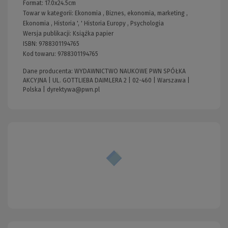
Format:
17.0x24.5cm
Towar w kategorii:
Ekonomia
,
Biznes, ekonomia, marketing
,
Ekonomia
,
Historia
', '
Historia Europy
,
Psychologia
Wersja publikacji:
Książka papier
ISBN:
9788301194765
Kod towaru:
9788301194765
Dane producenta: WYDAWNICTWO NAUKOWE PWN SPÓŁKA
AKCYJNA | UL. GOTTLIEBA DAIMLERA 2 | 02-460 | Warszawa |
Polska |
dyrektywa@pwn.pl