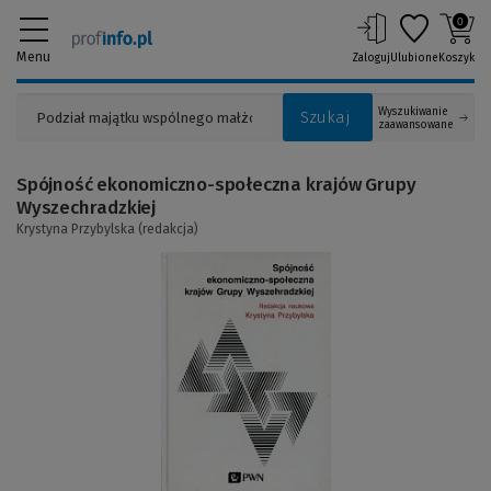
0
Menu
Zaloguj
Ulubione
Koszyk
Wyszukiwanie
Szukaj
zaawansowane
Spójność ekonomiczno-społeczna krajów Grupy
Wyszechradzkiej
Krystyna Przybylska (redakcja)
(Link
do
innej
strony)