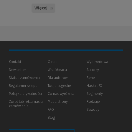
Więcej
Kontakt
O nas
Wydawnictwa
Newsletter
Współpraca
Autorzy
Status zamówienia
Dla autorów
(Nowe
(Link
Serie
okno)
do
Regulamin sklepu
Twoje sugestie
Hasła LEX
innej
strony)
Polityka prywatności
(Nowe
(Link
Co nas wyróżnia
Segmenty
okno)
do
Zwrot lub reklamacja
Mapa strony
Rodzaje
innej
zamówienia
strony)
FAQ
Zawody
Blog