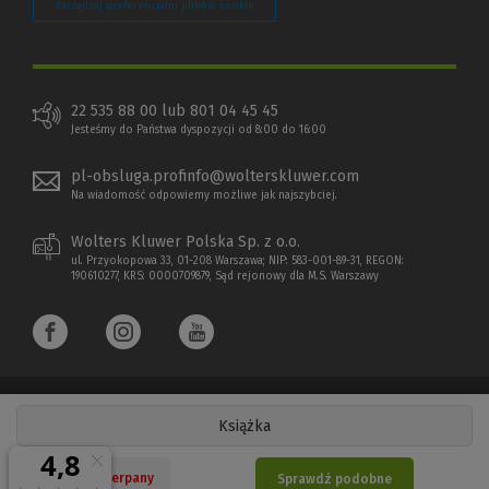
Zarządzaj preferencjami plików cookie
22 535 88 00 lub 801 04 45 45
Jesteśmy do Państwa dyspozycji od 8:00 do 16:00
pl-obsluga.profinfo@wolterskluwer.com
Na wiadomość odpowiemy możliwe jak najszybciej.
Wolters Kluwer Polska Sp. z o.o.
ul. Przyokopowa 33, 01-208 Warszawa; NIP: 583-001-89-31, REGON:
190610277, KRS: 0000709879, Sąd rejonowy dla M.S. Warszawy
Książka
Copyright 1997 - 2026 Wolters Kluwer Polska Sp. z o.o.
Nakład wyczerpany
Sprawdź podobne