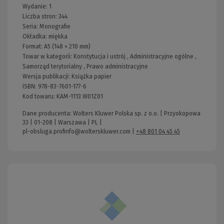
Wydanie:
1
Liczba stron:
344
Seria:
Monografie
Okładka:
miękka
Format:
A5 (148 × 210 mm)
Towar w kategorii:
Konstytucja i ustrój
,
Administracyjne ogólne
,
Samorząd terytorialny
,
Prawo administracyjne
Wersja publikacji:
Książka papier
ISBN:
978-83-7601-177-6
Kod towaru:
KAM-1113 W01Z01
Dane producenta: Wolters Kluwer Polska sp. z o.o. | Przyokopowa
33 | 01-208 | Warszawa | PL |
pl-obsluga.profinfo@wolterskluwer.com
|
+48 801 04 45 45