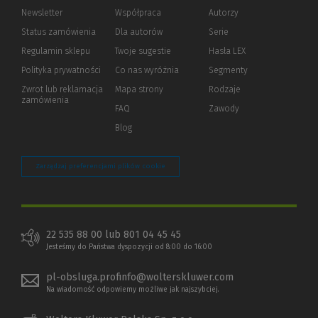
Newsletter
Współpraca
Autorzy
Status zamówienia
Dla autorów
(Nowe
(Link
Serie
okno)
do
Regulamin sklepu
Twoje sugestie
Hasła LEX
innej
strony)
Polityka prywatności
(Nowe
(Link
Co nas wyróżnia
Segmenty
okno)
do
Zwrot lub reklamacja
Mapa strony
Rodzaje
innej
zamówienia
strony)
FAQ
Zawody
Blog
Zarządzaj preferencjami plików cookie
22 535 88 00 lub 801 04 45 45
Jesteśmy do Państwa dyspozycji od 8:00 do 16:00
pl-obsluga.profinfo@wolterskluwer.com
Na wiadomość odpowiemy możliwe jak najszybciej.