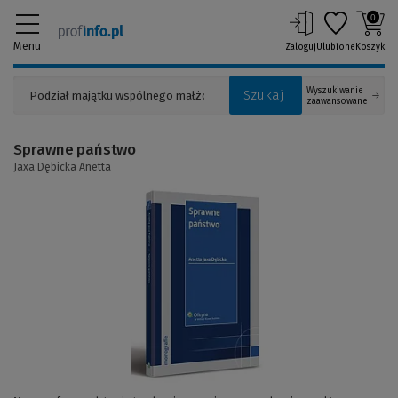
0
Menu
Zaloguj
Ulubione
Koszyk
Wyszukiwanie
Szukaj
zaawansowane
Sprawne państwo
Jaxa Dębicka Anetta
(Link
do
innej
strony)