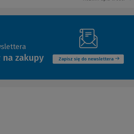
slettera
(Nowe
ł na zakupy
okno)
Zapisz się do newslettera