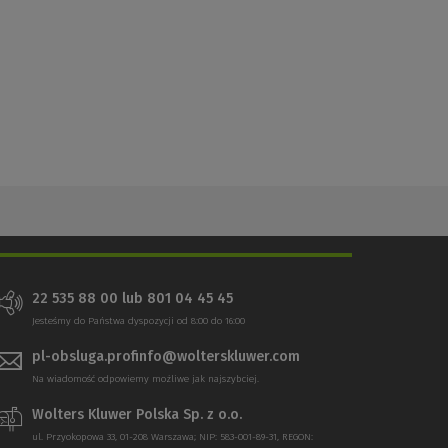
22 535 88 00 lub 801 04 45 45
Jesteśmy do Państwa dyspozycji od 8:00 do 16:00
pl-obsluga.profinfo@wolterskluwer.com
Na wiadomość odpowiemy możliwe jak najszybciej.
Wolters Kluwer Polska Sp. z o.o.
ul. Przyokopowa 33, 01-208 Warszawa; NIP: 583-001-89-31, REGON: