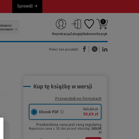
0
ukiwanie
ansowane
Rejestracja
Zaloguj
Ulubione
Koszyk
(Nowe okno)
(Link do innej strony)
(Link do innej strony)
Poleć ten produkt:
Kup tę książkę w wersji
Przewodnik po formatach
169,00 zł
Ebook PDF
50,69 zł
Przekreślona cena jest ceną regularną
Najniższa cena z 30 dni przed obniżką:
169,00
zł