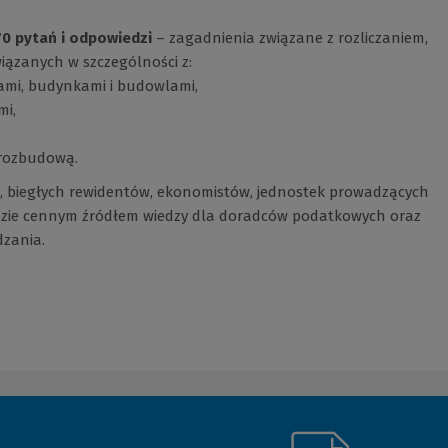
0 pytań i odpowiedzi
– zagadnienia związane z rozliczaniem,
iązanych w szczególności z:
lami, budynkami i budowlami,
mi,
 rozbudową.
h, biegłych rewidentów, ekonomistów, jednostek prowadzących
ędzie cennym źródłem wiedzy dla doradców podatkowych oraz
dzania.