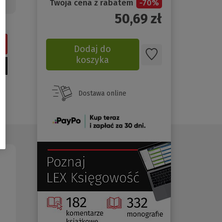
Twoja cena z rabatem
-
70
%
50,69
zł
Dodaj do
koszyka
Dostawa online
(Nowe
okno)
(Nowe
(Link
okno)
do
innej
strony)