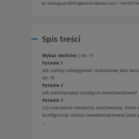
pl-obsluga.profinfo@wolterskluwer.com
|
+48 801 04
Spis treści
Wykaz skrótów
| str. 17
Pytanie 1
Jak należy zaksięgować rozbudowę sieci kanal
str. 19
Pytanie 2
Jak amortyzować przyłącze światłowodowe? | 
Pytanie 3
Czy zakupione elementy rusztowania, które
konfiguracji, należy zaewidencjonować jako je
...