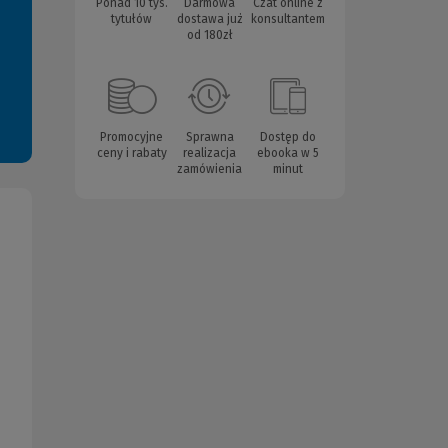
Ponad 10 tys.
Darmowa
Czat online z
tytułów
dostawa już
konsultantem
od 180zł
Promocyjne
Sprawna
Dostęp do
ceny i rabaty
realizacja
ebooka w 5
zamówienia
minut