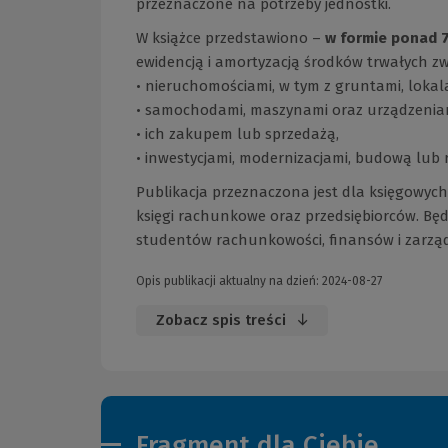
przeznaczone na potrzeby jednostki.
W książce przedstawiono –
w formie ponad 7
ewidencją i amortyzacją środków trwałych zw
• nieruchomościami, w tym z gruntami, loka
• samochodami, maszynami oraz urządzenia
• ich zakupem lub sprzedażą,
• inwestycjami, modernizacjami, budową lub
Publikacja przeznaczona jest dla księgowyc
księgi rachunkowe oraz przedsiębiorców. B
studentów rachunkowości, finansów i zarzą
Opis publikacji aktualny na dzień: 2024-08-27
Zobacz spis treści
Fragment dla Ciebie