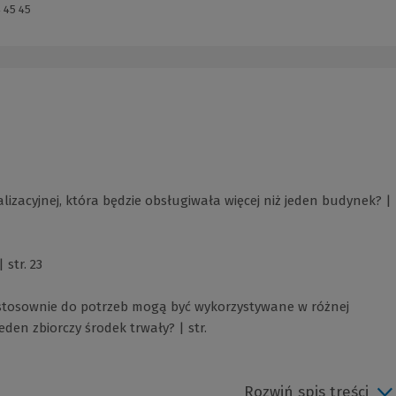
 45 45
izacyjnej, która będzie obsługiwała więcej niż jeden budynek? |
str. 23
 stosownie do potrzeb mogą być wykorzystywane w różnej
den zbiorczy środek trwały? | str.
Rozwiń spis treści