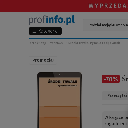
Kategorie
Jesteś tutaj:
Profinfo.pl
Środki trwałe. Pytania i odpowiedzi
Promocja!
(Link
Ś
-
70
%
do
innej
strony)
Przeczytaj
W książce p
zagadnienia