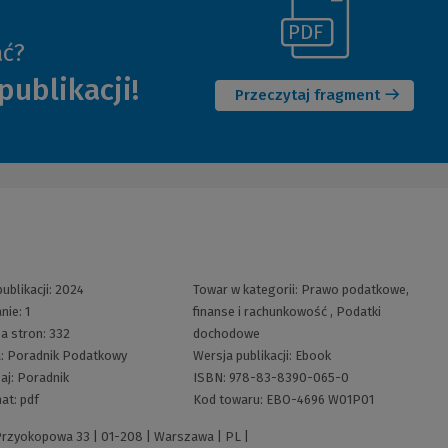
(Link
ać?
(Nowe
do
publikacji!
okno)
innej
Przeczytaj fragment
strony)
ublikacji:
2024
Towar w kategorii:
Prawo podatkowe,
nie:
1
finanse i rachunkowość
,
Podatki
ba stron:
332
dochodowe
a:
Poradnik Podatkowy
Wersja publikacji:
Ebook
aj:
Poradnik
ISBN:
978-83-8390-065-0
at:
pdf
Kod towaru:
EBO-4696 W01P01
 Przyokopowa 33 | 01-208 | Warszawa | PL |