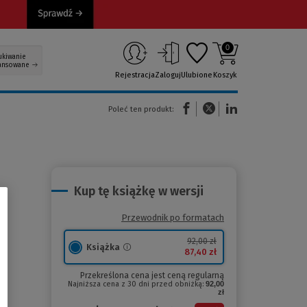
0
ukiwanie
ansowane
Rejestracja
Zaloguj
Ulubione
Koszyk
(Nowe okno)
(Link do innej strony)
(Link do innej strony)
Poleć ten produkt:
Kup tę książkę w wersji
Przewodnik po formatach
92,00 zł
Książka
87,40 zł
Przekreślona cena jest ceną regularną
Najniższa cena z 30 dni przed obniżką:
92,00
zł