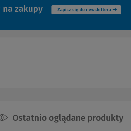
(Nowe
ł na zakupy
okno)
Zapisz się do newslettera
Ostatnio oglądane produkty