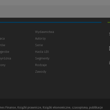
Wydawnictwa
aca
Autorzy
orów
(Nowe
(Link
Serie
okno)
do
ugestie
Hasła LEX
innej
strony)
wyróżnia
Segmenty
rony
Rodzaje
Zawody
iznes Finanse, Książki prawnicze, Książki ekonomiczne, czasopisma, publikacje