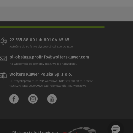
22 535 88 00 lub 801 04 45 45
Jesteśmy do Państwa dyspozycji od 8:00 do 16:00
pl-obsluga.profinfo@wolterskluwer.com
Na wiadomość odpowiemy możliwe jak najszybciej.
Wolters Kluwer Polska Sp. z o.o.
ul. Przyokopowa 33, 01-208 Warszawa; NIP: 583-001-89-31, REGON:
190610277, KRS: 0000709879, Sąd rejonowy dla M.S. Warszawy
Płatności elektroniczne