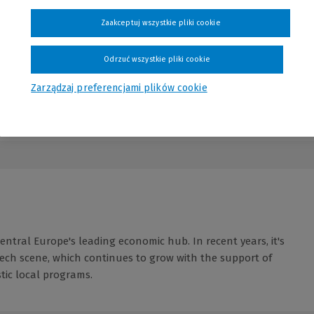
Zaakceptuj wszystkie pliki cookie
Odrzuć wszystkie pliki cookie
Zarządzaj preferencjami plików cookie
Central Europe's leading economic hub. In recent years, it's
ech scene, which continues to grow with the support of
tic local programs.