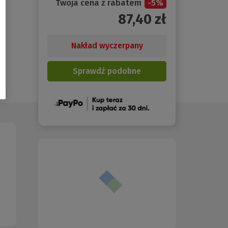
Twoja cena z rabatem
-
5
%
87,40
zł
Nakład wyczerpany
Sprawdź podobne
(Nowe
okno)