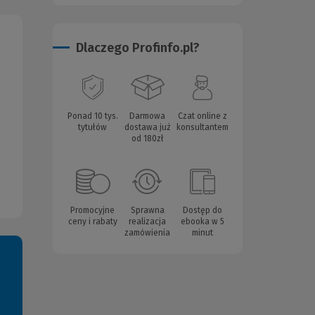
Dlaczego Profinfo.pl?
Ponad 10 tys.
Darmowa
Czat online z
tytułów
dostawa już
konsultantem
od 180zł
Promocyjne
Sprawna
Dostęp do
ceny i rabaty
realizacja
ebooka w 5
zamówienia
minut