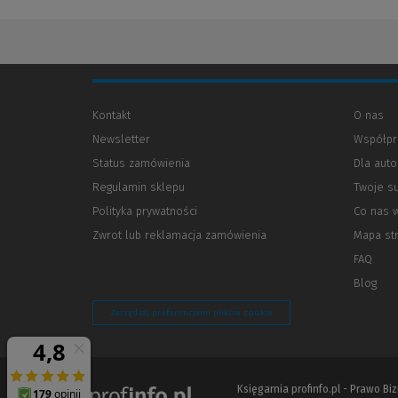
Kontakt
O nas
Newsletter
Współpr
Status zamówienia
Dla aut
Regulamin sklepu
Twoje s
Polityka prywatności
(Nowe
(Link
Co nas 
okno)
do
Zwrot lub reklamacja zamówienia
Mapa st
innej
strony)
FAQ
Blog
Zarządzaj preferencjami plików cookie
Księgarnia profinfo.pl - Prawo B