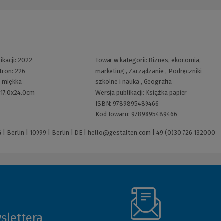
ikacji:
2022
Towar w kategorii:
Biznes, ekonomia,
tron:
226
marketing
,
Zarządzanie
,
Podręczniki
:
miękka
szkolne i nauka
,
Geografia
:
17.0x24.0cm
Wersja publikacji:
Książka papier
ISBN:
9789895489466
Kod towaru:
9789895489466
 Berlin | 10999 | Berlin | DE |
hello@gestalten.com
|
49 (0)30 726 132000
slettera