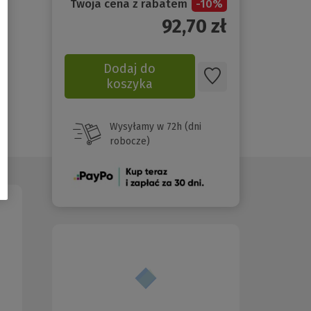
Twoja cena z rabatem
-
10
%
92,70
zł
Dodaj do
koszyka
Wysyłamy w 72h (dni
robocze)
(Nowe
okno)