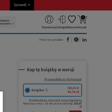
0
ukiwanie
ansowane
Rejestracja
Zaloguj
Ulubione
Koszyk
(Nowe okno)
(Link do innej strony)
(Link do innej strony)
Poleć ten produkt:
Kup tę książkę w wersji
Przewodnik po formatach
103,01 zł
Książka
92,70 zł
Przekreślona cena jest ceną regularną
Najniższa cena z 30 dni przed obniżką:
103,01
zł