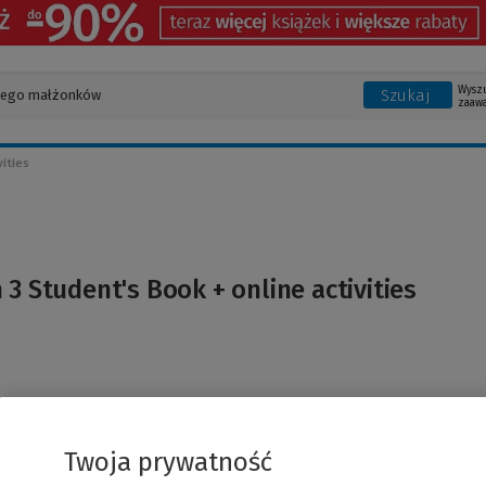
Wysz
Szukaj
zaaw
vities
 3 Student's Book + online activities
Twoja prywatność