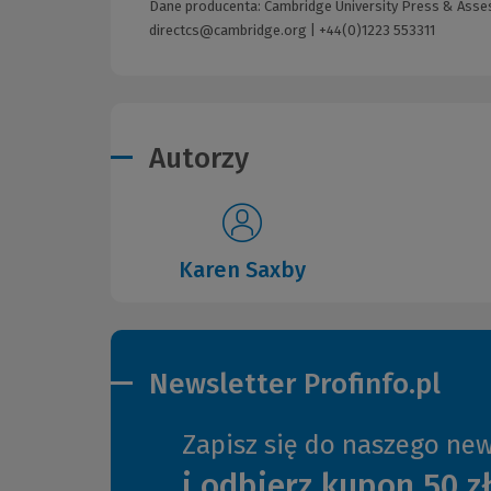
Dane producenta: Cambridge University Press & Asses
directcs@cambridge.org
|
+44(0)1223 553311
Autorzy
Karen Saxby
Newsletter Profinfo.pl
Zapisz się do naszego new
i odbierz kupon 50 z