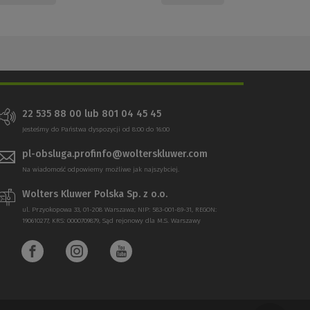
22 535 88 00 lub 801 04 45 45
Jesteśmy do Państwa dyspozycji od 8:00 do 16:00
pl-obsluga.profinfo@wolterskluwer.com
Na wiadomość odpowiemy możliwe jak najszybciej.
Wolters Kluwer Polska Sp. z o.o.
ul. Przyokopowa 33, 01-208 Warszawa; NIP: 583-001-89-31, REGON:
190610277, KRS: 0000709879, Sąd rejonowy dla M.S. Warszawy