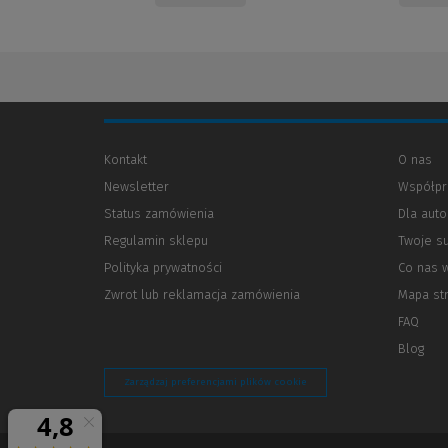
Kontakt
O nas
Newsletter
Współpr
Status zamówienia
Dla aut
Regulamin sklepu
Twoje s
Polityka prywatności
(Nowe
(Link
Co nas 
okno)
do
Zwrot lub reklamacja zamówienia
Mapa st
innej
strony)
FAQ
Blog
Zarządzaj preferencjami plików cookie