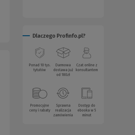
Dlaczego Profinfo.pl?
Ponad 10 tys.
Darmowa
Czat online z
tytułów
dostawa już
konsultantem
od 180zł
Promocyjne
Sprawna
Dostęp do
ceny i rabaty
realizacja
ebooka w 5
zamówienia
minut