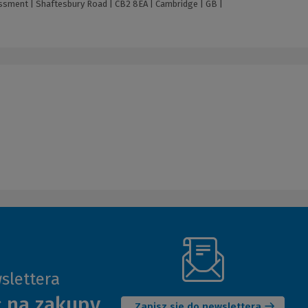
sment | Shaftesbury Road | CB2 8EA | Cambridge | GB |
slettera
(Nowe
ł na zakupy
okno)
Zapisz się do newslettera