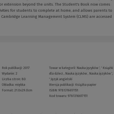
 for extension beyond the units. The Student's Book now comes
vities for students to complete at home, and allows parents to
 the Cambridge Learning Management System (CLMS) are accessed
Rok publikacji:
2017
Towar w kategorii:
Nauka języków
', '
Książki
Wydanie:
2
dla dzieci
,
Nauka języków
,
Nauka języków
',
Liczba stron:
80
'
Język angielski
Okładka:
miękka
Wersja publikacji:
Książka papier
Format:
21.0x29.0cm
ISBN:
9781316617151
Kod towaru:
9781316617151