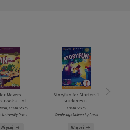
for Movers
Storyfun for Starters 1
Fun
s Book + Onl...
Student's B...
nson, Karen Saxby
Karen Saxby
Ann
 University Press
Cambridge University Press
Ca
Więcej
Więcej