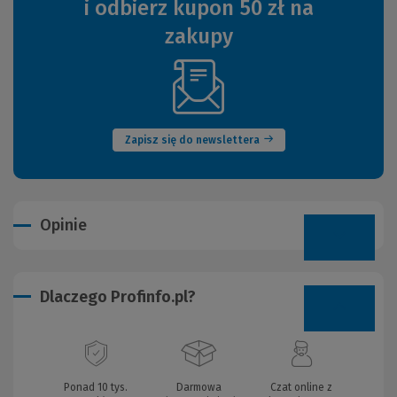
i odbierz kupon 50 zł na
zakupy
(Nowe
okno)
Zapisz się do newslettera
Opinie
Dlaczego Profinfo.pl?
Ponad 10 tys.
Darmowa
Czat online z