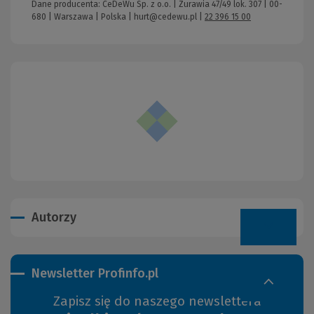
Dane producenta: CeDeWu Sp. z o.o. | Żurawia 47/49 lok. 307 | 00-
680 | Warszawa | Polska |
hurt@cedewu.pl
|
22 396 15 00
Autorzy
Newsletter Profinfo.pl
Zapisz się do naszego newslettera