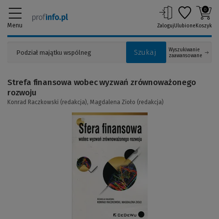
0
Menu
Zaloguj
Ulubione
Koszyk
Wyszukiwanie
Szukaj
zaawansowane
Strefa finansowa wobec wyzwań zrównoważonego
rozwoju
Konrad Raczkowski (redakcja),
Magdalena Zioło (redakcja)
(Link
do
innej
strony)