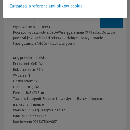
Zarządzaj preferencjami plików cookie
Informacje
Wydawnictwo:
CeDeWu
Początki wydawnictwa CeDeWu sięgają maja 1998 roku. Do życia
powołał je zespół ludzi odpowiedzialnych za wydawanie
Miesięcznika BANK (w latach... więcej→
Kraj produkcji: Polska
Producent:
CeDeWu
Rok publikacji:
2017
Wydanie:
1
Liczba stron:
198
Okładka:
miękka
Format:
16.5x23.5cm
Towar w kategorii:
Finanse i inwestycje
,
Biznes, ekonomia,
marketing
,
Finanse
Wersja publikacji:
Książka papier
ISBN:
9788375569087
Kod towaru:
9788375569087