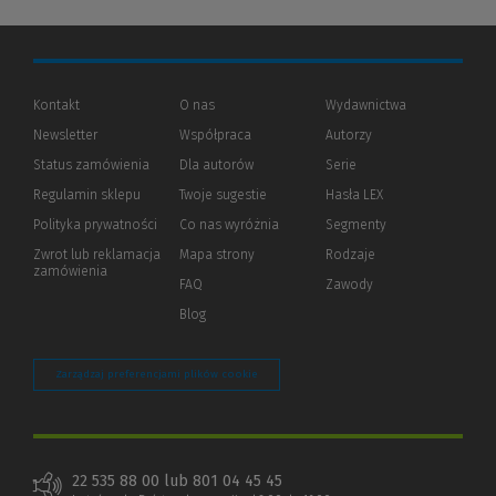
Kontakt
O nas
Wydawnictwa
Newsletter
Współpraca
Autorzy
Status zamówienia
Dla autorów
(Nowe
(Link
Serie
okno)
do
Regulamin sklepu
Twoje sugestie
Hasła LEX
innej
strony)
Polityka prywatności
(Nowe
(Link
Co nas wyróżnia
Segmenty
okno)
do
Zwrot lub reklamacja
Mapa strony
Rodzaje
innej
zamówienia
strony)
FAQ
Zawody
Blog
Zarządzaj preferencjami plików cookie
22 535 88 00 lub 801 04 45 45