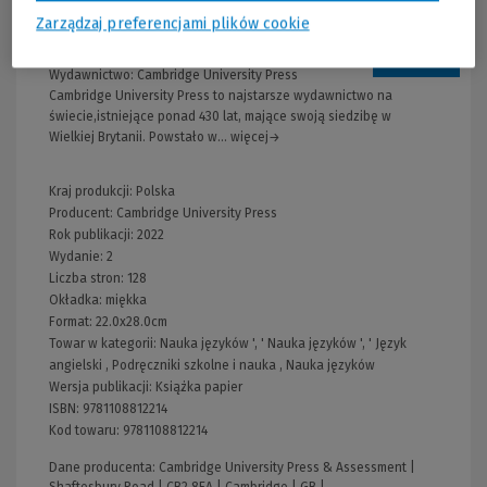
Zarządzaj preferencjami plików cookie
Informacje
Wydawnictwo:
Cambridge University Press
Cambridge University Press to najstarsze wydawnictwo na
świecie,istniejące ponad 430 lat, mające swoją siedzibę w
Wielkiej Brytanii. Powstało w... więcej→
Kraj produkcji: Polska
Producent:
Cambridge University Press
Rok publikacji:
2022
Wydanie:
2
Liczba stron:
128
Okładka:
miękka
Format:
22.0x28.0cm
Towar w kategorii:
Nauka języków
', '
Nauka języków
', '
Język
angielski
,
Podręczniki szkolne i nauka
,
Nauka języków
Wersja publikacji:
Książka papier
ISBN:
9781108812214
Kod towaru:
9781108812214
Dane producenta: Cambridge University Press & Assessment |
Shaftesbury Road | CB2 8EA | Cambridge | GB |