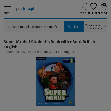
0
Menu
Zaloguj
Ulubione
Koszyk
Wyszukiwanie
Szukaj
zaawansowane
Super Minds 1 Student's Book with eBook British
English
Herbert Puchta,
Peter Lewis-Jones,
Günter Gerngross
(Link
do
innej
strony)