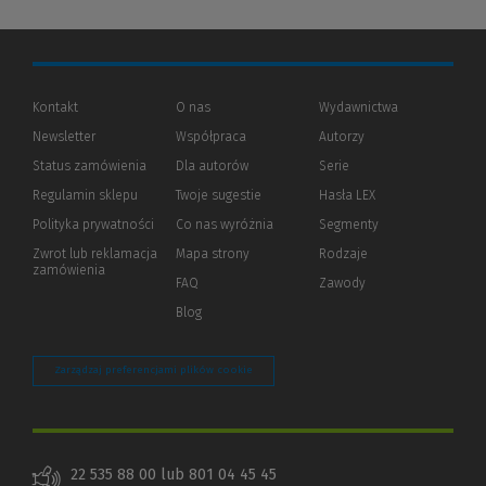
Kontakt
O nas
Wydawnictwa
Newsletter
Współpraca
Autorzy
Status zamówienia
Dla autorów
(Nowe
(Link
Serie
okno)
do
Regulamin sklepu
Twoje sugestie
Hasła LEX
innej
strony)
Polityka prywatności
(Nowe
(Link
Co nas wyróżnia
Segmenty
okno)
do
Zwrot lub reklamacja
Mapa strony
Rodzaje
innej
zamówienia
strony)
FAQ
Zawody
Blog
Zarządzaj preferencjami plików cookie
22 535 88 00 lub 801 04 45 45