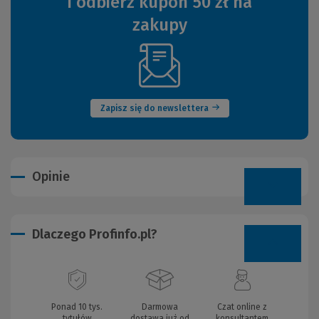
i odbierz kupon 50 zł na
zakupy
(Nowe
okno)
Zapisz się do newslettera
Opinie
Dlaczego Profinfo.pl?
Ponad 10 tys.
Darmowa
Czat online z
tytułów
dostawa już od
konsultantem