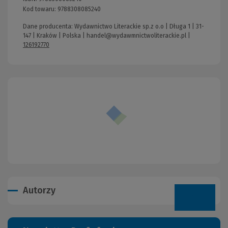
Kod towaru:
9788308085240
Dane producenta: Wydawnictwo Literackie sp.z o.o | Długa 1 | 31-
147 | Kraków | Polska |
handel@wydawmnictwoliterackie.pl
|
126192770
Autorzy