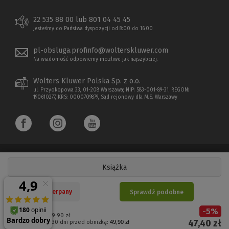
22 535 88 00 lub 801 04 45 45
Jesteśmy do Państwa dyspozycji od 8:00 do 16:00
pl-obsluga.profinfo@wolterskluwer.com
Na wiadomość odpowiemy możliwe jak najszybciej.
Wolters Kluwer Polska Sp. z o.o.
ul. Przyokopowa 33, 01-208 Warszawa; NIP: 583-001-89-31, REGON:
190610277, KRS: 0000709879, Sąd rejonowy dla M.S. Warszawy
Książka
Copyright 1997 - 2026 Wolters Kluwer Polska Sp. z o.o.
Nakład wyczerpany
Sprawdź podobne
Płatności elektroniczne
-
5
%
(Nowe
(Link
Cena regularna:
49,90
zł
47,40
zł
Najniższa cena z 30 dni przed obniżką:
49,90 zł
okno)
do