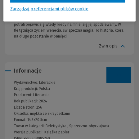
zbyt natarczywy. Jednak los sprawia, że ich ścieżki krzyżują się
ponownie, a to, co zaczęło się od niechęci, przeradza się w coś
Zarządzaj preferencjami plików cookie
znacznie głębszego. Świąteczna mozaika to wzruszająca
opowieść o sile rodziny, odnajdywaniu siebie i o miłości, która
potrafi pojawić się wtedy, kiedy najmniej się jej spodziewamy. W
tle tętniąca życiem Wenecja, świąteczna magia. To historia, która
na długo pozostanie w pamięci.
Zwiń opis
Informacje
Wydawnictwo:
Literackie
Kraj produkcji: Polska
Producent:
Literackie
Rok publikacji:
2024
Liczba stron:
256
Okładka:
miękka ze skrzydełkami
Format:
14.3x20.5cm
Towar w kategorii:
Beletrystyka
,
Społeczno-obyczajowa
Wersja publikacji:
Książka papier
ISBN:
9788308085240