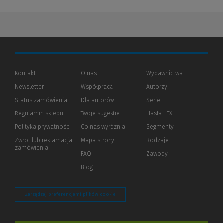
Kontakt
O nas
Wydawnictwa
Newsletter
Współpraca
Autorzy
Status zamówienia
Dla autorów
(Nowe
(Link
Serie
okno)
do
Regulamin sklepu
Twoje sugestie
Hasła LEX
innej
strony)
Polityka prywatności
(Nowe
(Link
Co nas wyróżnia
Segmenty
okno)
do
Zwrot lub reklamacja
Mapa strony
Rodzaje
innej
zamówienia
strony)
FAQ
Zawody
Blog
Zarządzaj preferencjami plików cookie