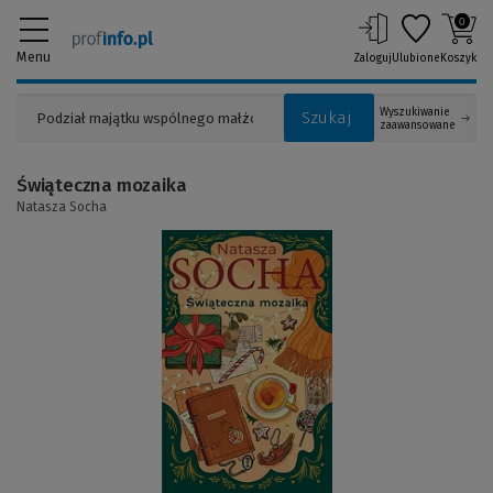
0
Menu
Zaloguj
Ulubione
Koszyk
Wyszukiwanie
Szukaj
zaawansowane
Świąteczna mozaika
Natasza Socha
(Link
do
innej
strony)