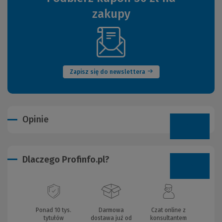
zakupy
(Nowe
okno)
Zapisz się do newslettera
Opinie
Dlaczego Profinfo.pl?
Ponad 10 tys.
Darmowa
Czat online z
tytułów
dostawa już od
konsultantem