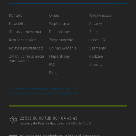
Kontakt
O nas
Wydawnictwa
Newsletter
Współpraca
Autorzy
Status zamówienia
Dla autorów
(Nowe
(Link
Serie
okno)
do
Regulamin sklepu
Twoje sugestie
Hasła LEX
innej
strony)
Polityka prywatności
(Nowe
(Link
Co nas wyróżnia
Segmenty
okno)
do
Zwrot lub reklamacja
Mapa strony
Rodzaje
innej
zamówienia
strony)
FAQ
Zawody
Blog
Zarządzaj preferencjami plików cookie
22 535 88 00 lub 801 04 45 45
Jesteśmy do Państwa dyspozycji od 8:00 do 16:00