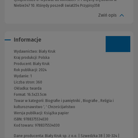
Niebie347 10. Którędy poszedł świat354 Przypisy358
Zwiń opis
Informacje
Wydawnictwo:
Biały Kruk
Kraj produkcji: Polska
Producent:
Biały Kruk
Rok publikacji:
2024
Wydanie:
1
Liczba stron:
360
Okładka:
twarda
Format:
16.5x23.5cm
Towar w kategorii:
Biografie i pamiętniki
,
Biografie
,
Religia i
kulturoznawstwo
', '
Chrześcijaństwo
Wersja publikacji:
Książka papier
ISBN:
9788375534030
Kod towaru:
9788375534030
Dane producenta: Biały Kruk sp. z o.o. | Szwedzka 38 | 30-324 |