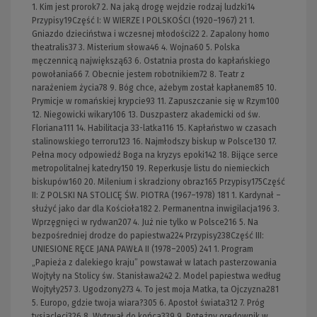
1. Kim jest prorok7 2. Na jaką drogę wejdzie rodzaj ludzki14
Przypisy19Część I: W WIERZE I POLSKOŚCI (1920–1967) 21 1.
Gniazdo dzieciństwa i wczesnej młodości22 2. Zapalony homo
theatralis37 3. Misterium słowa46 4. Wojna60 5. Polska
męczennicą największą63 6. Ostatnia prosta do kapłańskiego
powołania66 7. Obecnie jestem robotnikiem72 8. Teatr z
narażeniem życia78 9. Bóg chce, ażebym został kapłanem85 10.
Prymicje w romańskiej krypcie93 11. Zapuszczanie się w Rzym100
12. Niegowicki wikary106 13. Duszpasterz akademicki od św.
Floriana111 14. Habilitacja 33-latka116 15. Kapłaństwo w czasach
stalinowskiego terroru123 16. Najmłodszy biskup w Polsce130 17.
Pełna mocy odpowiedź Boga na kryzys epoki142 18. Bijące serce
metropolitalnej katedry150 19. Reperkusje listu do niemieckich
biskupów160 20. Milenium i skradziony obraz165 Przypisy175Część
II: Z POLSKI NA STOLICĘ ŚW. PIOTRA (1967–1978) 181 1. Kardynał –
służyć jako dar dla Kościoła182 2. Permanentna inwigilacja196 3.
Wprzęgnięci w rydwan207 4. Już nie tylko w Polsce216 5. Na
bezpośredniej drodze do papiestwa224 Przypisy238Część III:
UNIESIONE RĘCE JANA PAWŁA II (1978–2005) 241 1. Program
„Papieża z dalekiego kraju” powstawał w latach pasterzowania
Wojtyły na Stolicy św. Stanisława242 2. Model papiestwa według
Wojtyły257 3. Ugodzony273 4. To jest moja Matka, ta Ojczyzna281
5. Europo, gdzie twoja wiara?305 6. Apostoł świata312 7. Próg
tysiącleci326 8. Wytrwał do końca339 9. Potężny orędownik w