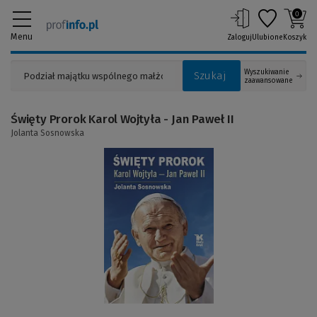
0
Menu
Zaloguj
Ulubione
Koszyk
Wyszukiwanie
Szukaj
zaawansowane
Święty Prorok Karol Wojtyła - Jan Paweł II
Jolanta Sosnowska
(Link
do
innej
strony)